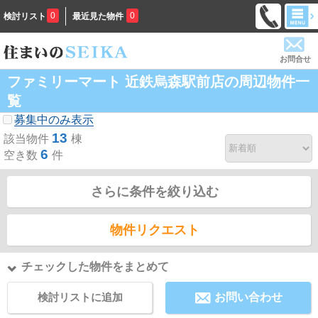
0
0
検討リスト
最近見た物件
お問合せ
ファミリーマート 近鉄烏森駅前店の周辺物件一
覧
募集中のみ表示
13
該当物件
棟
6
空き数
件
さらに条件を絞り込む
物件リクエスト
チェックした物件をまとめて
検討リストに追加
お問い合わせ