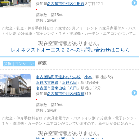
愛知県
名古屋市中村区
牛田通
３丁目22-1
-
築年数：築15年
階数：2階建
☆敷金・礼金・仲介手数料ゼロ ☆家賃2ヶ月フリーレント ☆家具家電付き・バス
トイレ別 ☆冷蔵庫・電子レンジ・ＴＶ・洗濯機・カーテン・エアコンがついてい
ますので、新生活が楽に始めら...
現在空室情報がありません。
レオネクストオーエス２２へのお問い合わせはこちら
柳森
賃貸｜マンション
名古屋臨海高速あおなみ線
「
小本
」駅 徒歩6分
近鉄名古屋線
「
近鉄八田
」駅 徒歩8分
名古屋市営東山線
「
八田
」駅 徒歩12分
愛知県
名古屋市中川区
柳森町
719
-
築年数：築19年
階数：3階建
☆敷金・仲介手数料ゼロ ☆家具家電付き・バストイレ別 ☆冷蔵庫・電子レンジ・
ＴＶ・洗濯機・カーテン・エアコンがついていますので、新生活が楽に始められ
ます。
現在空室情報がありません。