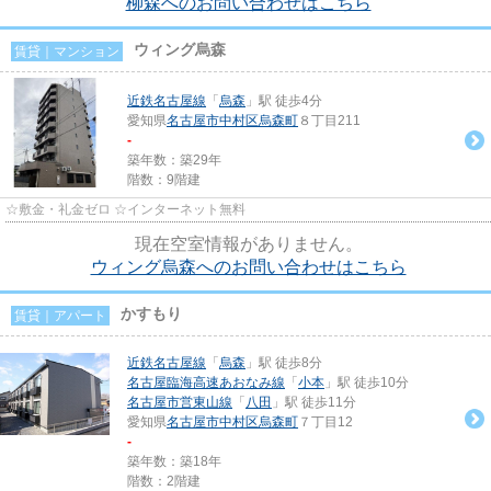
柳森へのお問い合わせはこちら
ウィング烏森
賃貸｜マンション
近鉄名古屋線
「
烏森
」駅 徒歩4分
愛知県
名古屋市中村区
烏森町
８丁目211
-
築年数：築29年
階数：9階建
☆敷金・礼金ゼロ ☆インターネット無料
現在空室情報がありません。
ウィング烏森へのお問い合わせはこちら
かすもり
賃貸｜アパート
近鉄名古屋線
「
烏森
」駅 徒歩8分
名古屋臨海高速あおなみ線
「
小本
」駅 徒歩10分
名古屋市営東山線
「
八田
」駅 徒歩11分
愛知県
名古屋市中村区
烏森町
７丁目12
-
築年数：築18年
階数：2階建