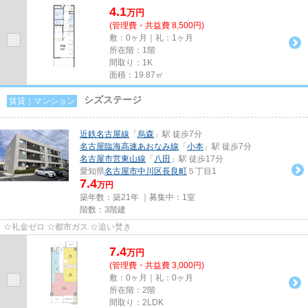
4.1
万
円
(管理費・共益費 8,500円)
敷：0ヶ月｜礼：1ヶ月
所在階：1階
間取り：1K
面積：19.87㎡
シズステージ
賃貸｜マンション
近鉄名古屋線
「
烏森
」駅 徒歩7分
名古屋臨海高速あおなみ線
「
小本
」駅 徒歩7分
名古屋市営東山線
「
八田
」駅 徒歩17分
愛知県
名古屋市中川区
長良町
５丁目1
7.4
万円
築年数：築21年 ｜募集中：
1室
階数：3階建
☆礼金ゼロ ☆都市ガス ☆追い焚き
7.4
万
円
(管理費・共益費 3,000円)
敷：0ヶ月｜礼：0ヶ月
所在階：2階
間取り：2LDK