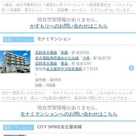
☆敷金・仲介手数料ゼロ ☆家賃1ヶ月フリーレント ☆家具家電付き・バストイレ
別 ☆冷蔵庫・電子レンジ・ＴＶ・洗濯機・カーテン・エアコンがついていますの
で、新生活が楽に始められます...
現在空室情報がありません。
かすもりへのお問い合わせはこちら
モナミマンション
賃貸｜マンション
近鉄名古屋線
「
烏森
」駅 徒歩3分
名古屋臨海高速あおなみ線
「
小本
」駅 徒歩7分
近鉄名古屋線
「
黄金
」駅 徒歩13分
愛知県
名古屋市中川区
松葉町
２丁目16
-
築年数：築45年
階数：5階建
ぜひ一度見ていただきたい、「モナミマンション」です。こちらはマンションタ
イプになります。高ニーズな駅近の物件で、徒歩3分で駅に行くことができま
す。エレベーター付きの物件です...
現在空室情報がありません。
モナミマンションへのお問い合わせはこちら
CITY SPIRE名古屋本陣
賃貸｜マンション