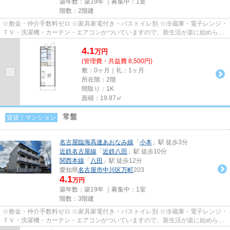
築年数：築19年 ｜募集中：
1室
階数：2階建
☆敷金・仲介手数料ゼロ ☆家具家電付き・バストイレ別 ☆冷蔵庫・電子レンジ・
ＴＶ・洗濯機・カーテン・エアコンがついていますので、新生活が楽に始められ
ます。 ☆水道料込み
4.1
万
円
(管理費・共益費 8,500円)
敷：0ヶ月｜礼：1ヶ月
所在階：2階
間取り：1K
面積：19.87㎡
常盤
賃貸｜マンション
名古屋臨海高速あおなみ線
「
小本
」駅 徒歩3分
近鉄名古屋線
「
近鉄八田
」駅 徒歩10分
関西本線
「
八田
」駅 徒歩12分
愛知県
名古屋市中川区
万町
203
4.1
万円
築年数：築19年 ｜募集中：
1室
階数：3階建
☆敷金・仲介手数料ゼロ ☆家具家電付き・バストイレ別 ☆冷蔵庫・電子レンジ・
ＴＶ・洗濯機・カーテン・エアコンがついていますので、新生活が楽に始められ
ます。 ☆共益費に水道料込み ☆...