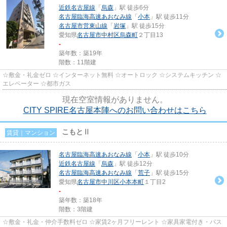
近鉄名古屋線
「
烏森
」駅 徒歩6分
名古屋臨海高速あおなみ線
「
小本
」駅 徒歩11分
名古屋市営東山線
「
岩塚
」駅 徒歩15分
愛知県
名古屋市中村区
烏森町
２丁目13
-
築年数：築19年
階数：11階建
☆敷金・礼金ゼロ ☆インターネット無料 ☆オートロック ☆システムキッチン ☆
エレベーター ☆都市ガス
現在空室情報がありません。
CITY SPIRE名古屋本陣へのお問い合わせはこちら
こもとⅡ
賃貸｜マンション
名古屋臨海高速あおなみ線
「
小本
」駅 徒歩10分
近鉄名古屋線
「
烏森
」駅 徒歩12分
名古屋臨海高速あおなみ線
「
荒子
」駅 徒歩15分
愛知県
名古屋市中川区
小本本町
１丁目2
-
築年数：築18年
階数：3階建
☆敷金・礼金・仲介手数料ゼロ ☆家賃2ヶ月フリーレント ☆家具家電付き・バス