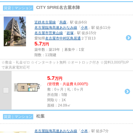
CITY SPIRE名古屋本陣
賃貸｜マンション
近鉄名古屋線
「
烏森
」駅 徒歩6分
名古屋臨海高速あおなみ線
「
小本
」駅 徒歩11分
名古屋市営東山線
「
岩塚
」駅 徒歩15分
愛知県
名古屋市中村区
鳥居通
２丁目13
5.7
万円
築年数：築19年 ｜募集中：
1室
階数：11階建
☆敷金・礼金ゼロ ☆インターネット無料 ☆オートロック付き ☆賃料3,000円UP
で家具家電対応可
5.7
万
円
(管理費・共益費 8,000円)
敷：0ヶ月｜礼：0ヶ月
所在階：5階
間取り：1K
面積：24.09㎡
松葉
賃貸｜マンション
名古屋臨海高速あおなみ線
「
小本
」駅 徒歩7分