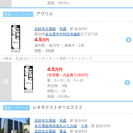
面積：58.05㎡
アヴリル
賃貸｜マンション
近鉄名古屋線
「
烏森
」駅 徒歩4分
愛知県
名古屋市中村区
烏森町
８丁目726
4.5
万円
築年数：築25年 ｜募集中：
1室
階数：4階建
☆敷金・礼金ゼロ ☆インターネット無料 ☆オートロック
4.5
万
円
(管理費・共益費 5,000円)
敷：0ヶ月｜礼：0ヶ月
所在階：3階
間取り：1K
面積：24.08㎡
レオネクストオーエス２２
賃貸｜アパート
近鉄名古屋線
「
烏森
」駅 徒歩4分
名古屋臨海高速あおなみ線
「
小本
」駅 徒歩10分
近鉄名古屋線
「
黄金
」駅 徒歩9分