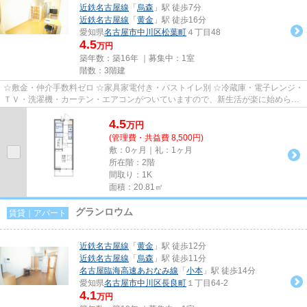
近鉄名古屋線
「
烏森
」駅 徒歩7分
近鉄名古屋線
「
黄金
」駅 徒歩16分
愛知県
名古屋市中川区
松葉町
４丁目48
4.5
万円
築年数：築16年 ｜募集中：
1室
階数：3階建
☆敷金・仲介手数料ゼロ ☆家具家電付き・バストイレ別 ☆冷蔵庫・電子レンジ・
ＴＶ・洗濯機・カーテン・エアコンがついていますので、新生活が楽に始められ
ます。 ☆共益費に水道料込み
4.5
万
円
(管理費・共益費 8,500円)
敷：0ヶ月｜礼：1ヶ月
所在階：2階
間取り：1K
面積：20.81㎡
グランロウム
賃貸｜アパート
近鉄名古屋線
「
黄金
」駅 徒歩12分
近鉄名古屋線
「
烏森
」駅 徒歩11分
名古屋臨海高速あおなみ線
「
小本
」駅 徒歩14分
愛知県
名古屋市中川区
長良町
１丁目64-2
4.1
万円