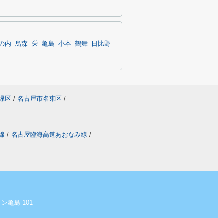
の内
烏森
栄
亀島
小本
鶴舞
日比野
緑区
/
名古屋市名東区
/
線
/
名古屋臨海高速あおなみ線
/
ン亀島 101