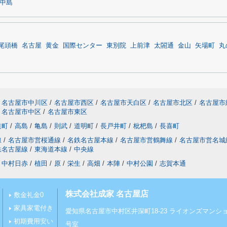
中島
尾頭橋
名古屋
黄金
国際センター
東別院
上前津
太閤通
金山
矢場町
丸
名古屋市中川区
/
名古屋市西区
/
名古屋市天白区
/
名古屋市北区
/
名古屋市
名古屋市中区
/
名古屋市東区
道町
/
高島
/
亀島
/
則武
/
道明町
/
長戸井町
/
枇杷島
/
長喜町
線
/
名古屋市営桜通線
/
名鉄名古屋本線
/
名古屋市営鶴舞線
/
名古屋市営名城
鉄名古屋線
/
東海道本線
/
中央線
中村日赤
/
植田
/
原
/
栄生
/
高畑
/
本陣
/
中村公園
/
志賀本通
株式会社成家 名古屋店
敷金礼金0
家具家電付き
愛知県名古屋市中村区井深町18-23 ライオンズマンショ
初期費用安い
号室