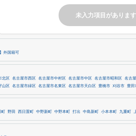
未入力項目がありま
】外国籍可
市北区
名古屋市西区
名古屋市中村区
名古屋市中区
名古屋市昭和区
名古
守山区
名古屋市緑区
名古屋市名東区
名古屋市天白区
豊橋市
刈谷市
豊田
川町
野田
西日置町
中野新町
中野本町
打出
中島新町
小本本町
九重町