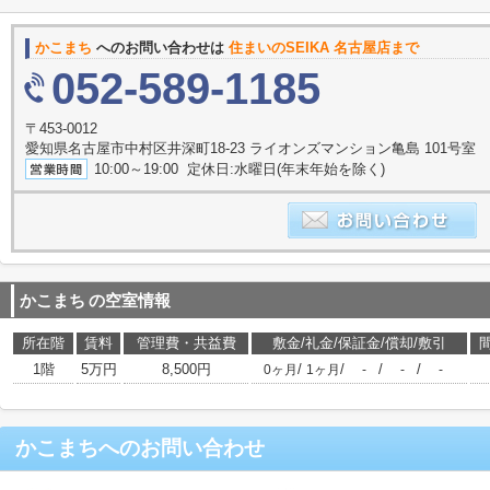
かこまち
へのお問い合わせは
住まいのSEIKA 名古屋店まで
052-589-1185
〒453-0012
愛知県名古屋市中村区井深町18-23 ライオンズマンション亀島 101号室
10:00～19:00 定休日:水曜日(年末年始を除く)
かこまち
の空室情報
所在階
賃料
管理費・共益費
敷金/礼金/保証金/償却/敷引
1階
5万円
8,500円
/
/
/
/
0ヶ月
1ヶ月
-
-
-
かこまち
へのお問い合わせ