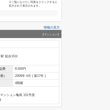
※ご覧になりたい写真をクリックすると
拡大されて表示されます。
情報の見方
【マンション】
」駅 徒歩15分
益費
8,500円
年数）
2009年 4月 ( 築17年 )
4階建
マンション亀島 101号室
号