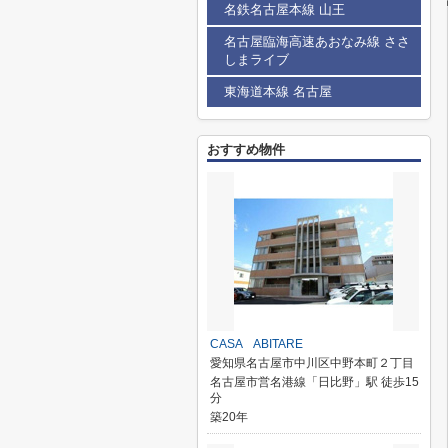
名鉄名古屋本線 山王
名古屋臨海高速あおなみ線 ささ
しまライブ
東海道本線 名古屋
おすすめ物件
CASA ABITARE
愛知県名古屋市中川区中野本町２丁目
名古屋市営名港線「日比野」駅 徒歩15
分
築20年