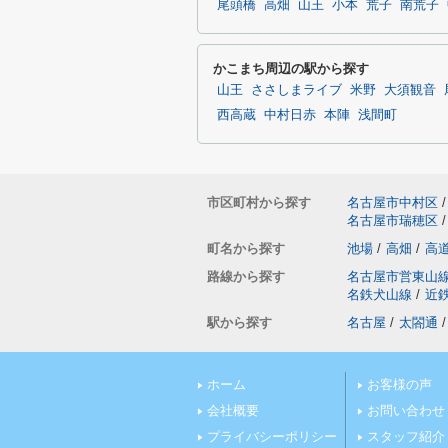
尾頭橋
高畑
山王
小本
荒子
南荒子
かこまち周辺の駅から探す
山王
ささしまライブ
米野
大須観音
西高蔵
中村日赤
本陣
浅間町
市区町村から探す
名古屋市中村区
/
名古屋市瑞穂区
/
町名から探す
池場
/
高畑
/
高
路線から探す
名古屋市営東山
名鉄犬山線
/
近
駅から探す
名古屋
/
太閤通
/
ホーム
お客様の声
会社概要
お問い合わせ
プライバシーポリシー
スタッフ紹介