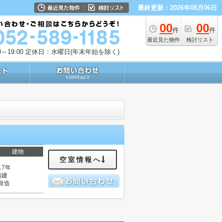
最終更新：2026年08月06日
00
00
件
件
最近見た物件
検討リスト
～19:00
定休日：水曜日(年末年始を除く)
建物
空室情報へ
17年
階建
骨造