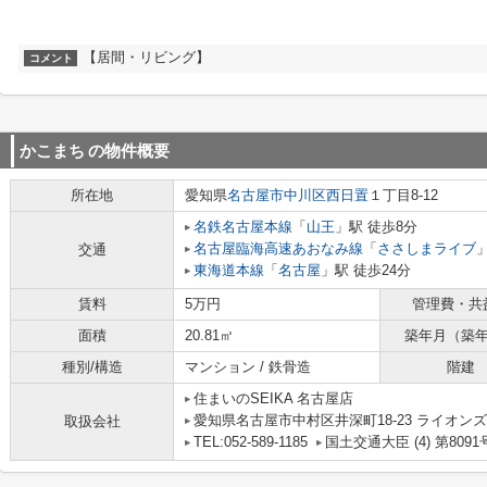
【居間・リビング】
コメント
かこまち
の物件概要
所在地
愛知県
名古屋市中川区
西日置
１丁目8-12
名鉄名古屋本線
「
山王
」駅 徒歩8分
名古屋臨海高速あおなみ線
「
ささしまライブ
交通
東海道本線
「
名古屋
」駅 徒歩24分
賃料
5万円
管理費・共
面積
20.81㎡
築年月（築
種別/構造
マンション / 鉄骨造
階建
住まいのSEIKA 名古屋店
愛知県名古屋市中村区井深町18-23 ライオンズ
取扱会社
TEL:052-589-1185
国土交通大臣 (4) 第8091