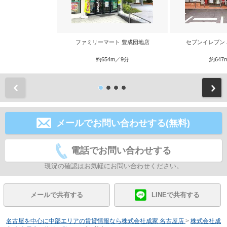
ファミリーマート 豊成団地店
セブンイレブン
約654m／9分
約647
前
メールでお問い合わせする(無料)
電話でお問い合わせする
現況の確認はお気軽にお問い合わせください。
メールで共有する
LINEで共有する
名古屋を中心に中部エリアの賃貸情報なら株式会社成家 名古屋店
>
株式会社成