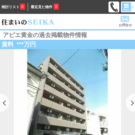
0
0
検討リスト
最近見た物件
お問合せ
アピエ黄金の過去掲載物件情報
賃料
***
万円