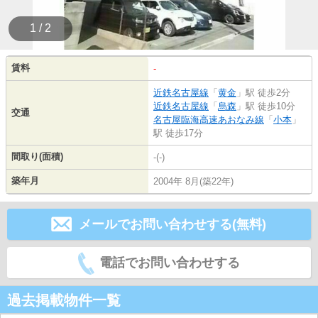
1 / 2
賃料
-
近鉄名古屋線
「
黄金
」駅 徒歩2分
近鉄名古屋線
「
烏森
」駅 徒歩10分
交通
名古屋臨海高速あおなみ線
「
小本
」
駅 徒歩17分
間取り(面積)
-(-)
築年月
2004年 8月(築22年)
メールでお問い合わせする(無料)
電話でお問い合わせする
過去掲載物件一覧