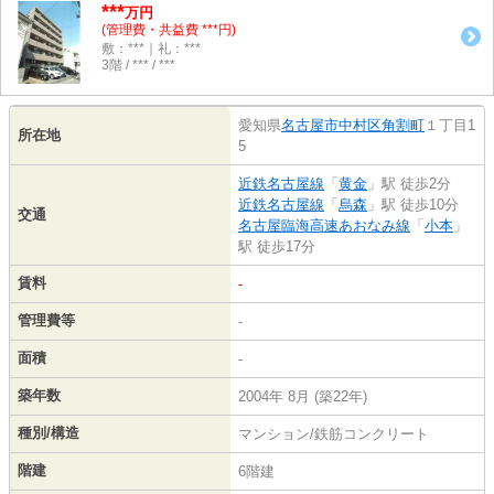
***
万円
(管理費・共益費 ***円)
敷：***｜礼：***
3階 / *** / ***
愛知県
名古屋市中村区
角割町
１丁目1
所在地
5
近鉄名古屋線
「
黄金
」駅 徒歩2分
近鉄名古屋線
「
烏森
」駅 徒歩10分
交通
名古屋臨海高速あおなみ線
「
小本
」
駅 徒歩17分
賃料
-
管理費等
-
面積
-
築年数
2004年 8月 (築22年)
種別/構造
マンション/鉄筋コンクリート
階建
6階建