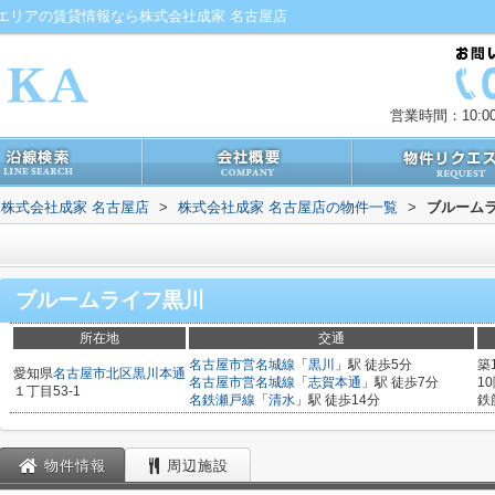
エリアの賃貸情報なら株式会社成家 名古屋店
営業時間：10:00
株式会社成家 名古屋店
>
株式会社成家 名古屋店の物件一覧
>
ブルーム
ブルームライフ黒川
所在地
交通
名古屋市営名城線
「
黒川
」駅 徒歩5分
築
愛知県
名古屋市北区
黒川本通
名古屋市営名城線
「
志賀本通
」駅 徒歩7分
1
１丁目53-1
名鉄瀬戸線
「
清水
」駅 徒歩14分
鉄
物件情報
周辺施設