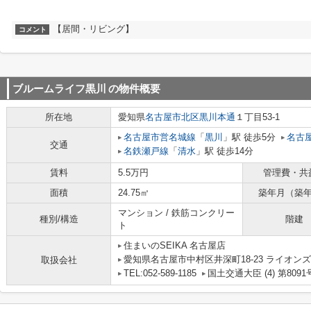
【居間・リビング】
コメント
ブルームライフ黒川
の物件概要
所在地
愛知県
名古屋市北区
黒川本通
１丁目53-1
名古屋市営名城線
「
黒川
」駅 徒歩5分
名古
交通
名鉄瀬戸線
「
清水
」駅 徒歩14分
賃料
5.5万円
管理費・共
面積
24.75㎡
築年月（築
マンション / 鉄筋コンクリー
種別/構造
階建
ト
住まいのSEIKA 名古屋店
愛知県名古屋市中村区井深町18-23 ライオンズ
取扱会社
TEL:052-589-1185
国土交通大臣 (4) 第8091