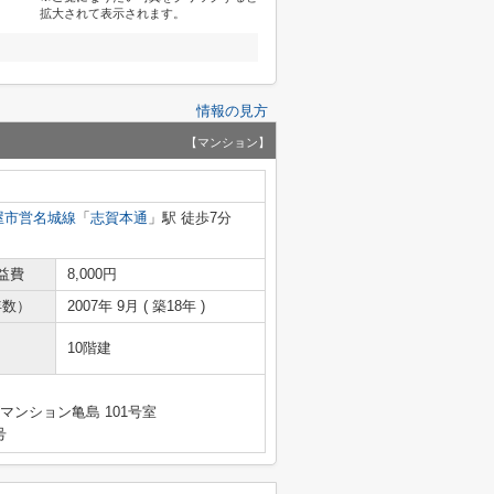
拡大されて表示されます。
情報の見方
【マンション】
屋市営名城線
「
志賀本通
」駅 徒歩7分
益費
8,000円
年数）
2007年 9月 ( 築18年 )
10階建
マンション亀島 101号室
号