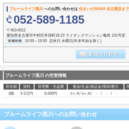
ブルームライフ黒川
へのお問い合わせは
住まいのSEIKA 名古屋店まで
052-589-1185
〒453-0012
愛知県名古屋市中村区井深町18-23 ライオンズマンション亀島 101号室
10:00～19:00 定休日:水曜日(年末年始を除く)
ブルームライフ黒川
の空室情報
所在階
賃料
管理費・共益費
敷金/礼金/保証金/償却/敷引
3階
5.5万円
8,000円
/
/
/
/
0ヶ月
0ヶ月
-
-
-
ブルームライフ黒川
へのお問い合わせ