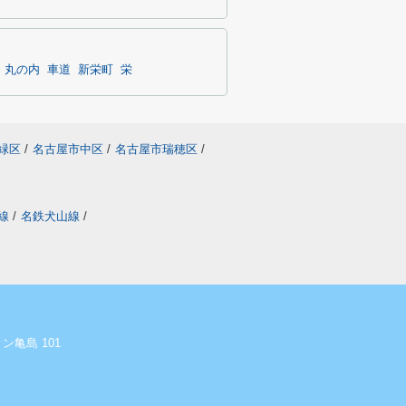
丸の内
車道
新栄町
栄
緑区
/
名古屋市中区
/
名古屋市瑞穂区
/
線
/
名鉄犬山線
/
ン亀島 101