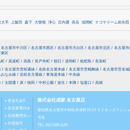
東大手
上飯田
森下
大曽根
浄心
庄内通
高岳
浅間町
ナゴヤドーム前矢田
名古屋市中川区
/
名古屋市西区
/
名古屋市天白区
/
名古屋市北区
/
名古屋市
市東区
島町
/
高道町
/
高島
/
長戸井町
/
朝日
/
道明町
/
枇杷島
/
長喜町
線
/
名古屋市営桜通線
/
名鉄名古屋本線
/
名古屋市営鶴舞線
/
名古屋市営名城
あおなみ線
/
近鉄名古屋線
/
東海道本線
/
中央線
赤
/
太閤通
/
原
/
植田
/
中村公園
/
栄生
/
本陣
/
塩釜口
/
高畑
株式会社成家 名古屋店
敷金礼金0
家具家電付き
愛知県名古屋市中村区井深町18-23 ライオンズマンショ
初期費用安い
号室
外国籍可
TEL:052-589-1185