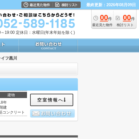
最終更新：2026年08月09日
00
00
件
件
最近見た物件
検討リスト
～19:00
定休日：水曜日(年末年始を除く)
ライフ黒川
建物
空室情報へ
18年
0階建
筋コンクリート