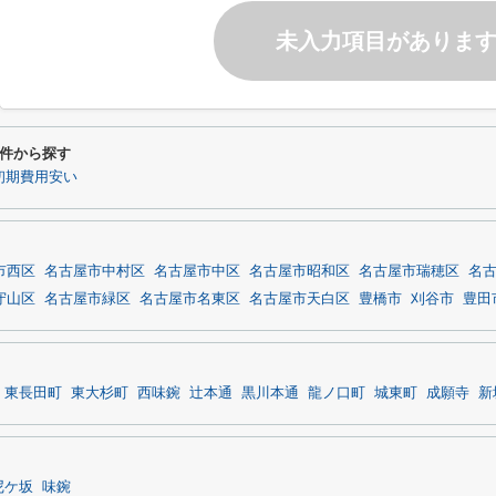
未入力項目がありま
件から探す
初期費用安い
市西区
名古屋市中村区
名古屋市中区
名古屋市昭和区
名古屋市瑞穂区
名
守山区
名古屋市緑区
名古屋市名東区
名古屋市天白区
豊橋市
刈谷市
豊田
東長田町
東大杉町
西味鋺
辻本通
黒川本通
龍ノ口町
城東町
成願寺
新
尼ケ坂
味鋺