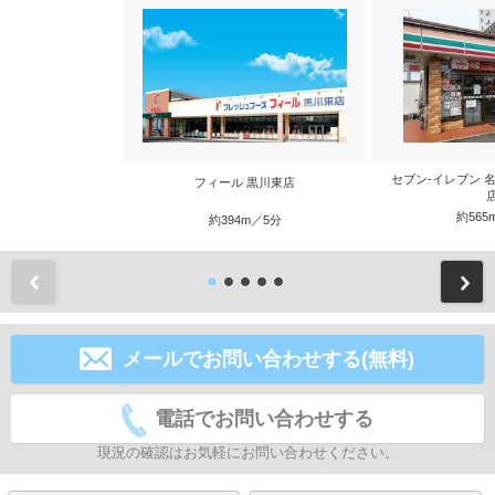
セブン-イレブン 
フィール 黒川東店
約565
約394m／5分
前
メールでお問い合わせする(無料)
電話でお問い合わせする
現況の確認はお気軽にお問い合わせください。