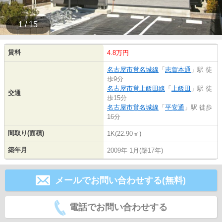
1 / 15
賃料
4.8万円
名古屋市営名城線
「
志賀本通
」駅 徒
歩9分
名古屋市営上飯田線
「
上飯田
」駅 徒
交通
歩15分
名古屋市営名城線
「
平安通
」駅 徒歩
16分
間取り(面積)
1K(22.90㎡)
築年月
2009年 1月(築17年)
メールでお問い合わせする(無料)
電話でお問い合わせする