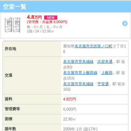
空室一覧
4.8
万
円
NEW
(管理費・共益費 6,000円)
敷：0ヶ月｜礼：0ヶ月
1階 / 1K / 22.90㎡
愛知県
名古屋市北区
龍ノ口町
２丁目1
所在地
6
名古屋市営名城線
「
志賀本通
」駅 徒
歩9分
名古屋市営上飯田線
「
上飯田
」駅 徒
交通
歩15分
名古屋市営名城線
「
平安通
」駅 徒歩
16分
賃料
4.8万円
管理費等
6,000円
面積
22.90㎡
築年数
2009年 1月 (築17年)