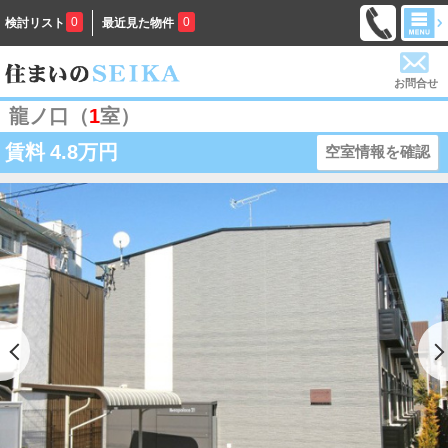
0
0
検討リスト
最近見た物件
お問合せ
龍ノ口（
1
室）
賃料
4.8万円
空室情報を確認