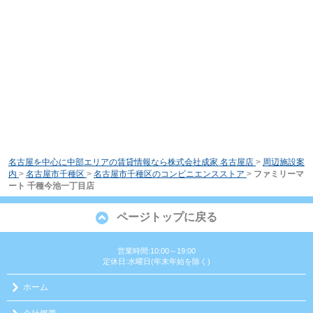
名古屋を中心に中部エリアの賃貸情報なら株式会社成家 名古屋店
>
周辺施設案
内
>
名古屋市千種区
>
名古屋市千種区のコンビニエンスストア
>
ファミリーマ
ート 千種今池一丁目店
ページトップに戻る
営業時間:10:00～19:00
定休日:水曜日(年末年始を除く)
ホーム