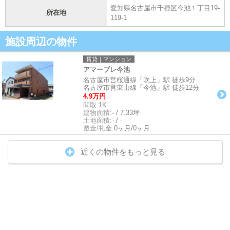
愛知県名古屋市千種区今池１丁目19-
所在地
119-1
施設周辺の物件
賃貸｜マンション
アマーブレ今池
名古屋市営桜通線「吹上」駅 徒歩9分
名古屋市営東山線「今池」駅 徒歩12分
4.9万円
間取:
1K
建物面積:
- / 7.33坪
土地面積:
- / -
敷金/礼金:
0ヶ月/0ヶ月
近くの物件をもっと見る