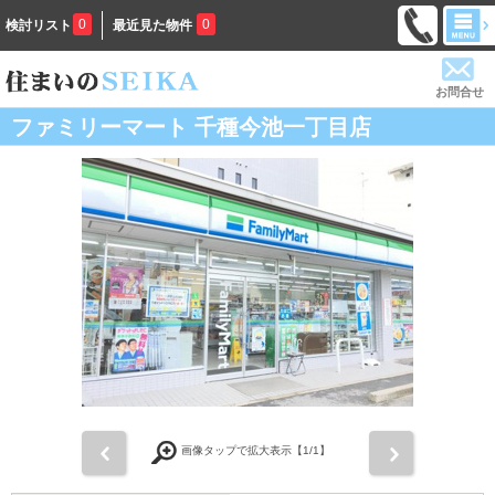
0
0
検討リスト
最近見た物件
お問合せ
ファミリーマート 千種今池一丁目店
前
次
画像タップで拡大表示【
1
/1】