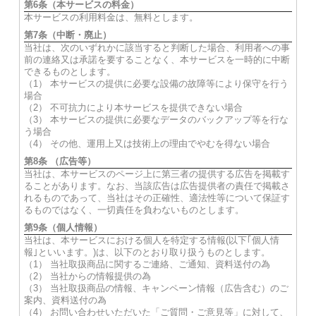
第6条（本サービスの料金）
本サービスの利用料金は、無料とします。
第7条（中断・廃止）
当社は、次のいずれかに該当すると判断した場合、利用者への事
前の連絡又は承諾を要することなく、本サービスを一時的に中断
できるものとします。
（1） 本サービスの提供に必要な設備の故障等により保守を行う
場合
（2） 不可抗力により本サービスを提供できない場合
（3） 本サービスの提供に必要なデータのバックアップ等を行な
う場合
（4） その他、運用上又は技術上の理由でやむを得ない場合
第8条 （広告等）
当社は、本サービスのページ上に第三者の提供する広告を掲載す
ることがあります。なお、当該広告は広告提供者の責任で掲載さ
れるものであって、当社はその正確性、適法性等について保証す
るものではなく、一切責任を負わないものとします。
第9条（個人情報）
当社は、本サービスにおける個人を特定する情報(以下｢個人情
報｣といいます。)は、以下のとおり取り扱うものとします。
（1） 当社取扱商品に関するご連絡、ご通知、資料送付の為
（2） 当社からの情報提供の為
（3） 当社取扱商品の情報、キャンペーン情報（広告含む）のご
案内、資料送付の為
（4） お問い合わせいただいた「ご質問・ご意見等」に対して、