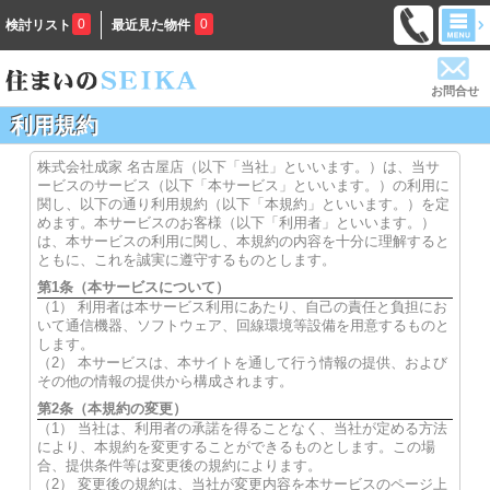
0
0
検討リスト
最近見た物件
お問合せ
利用規約
株式会社成家 名古屋店（以下「当社」といいます。）は、当サ
ービスのサービス（以下「本サービス」といいます。）の利用に
関し、以下の通り利用規約（以下「本規約」といいます。）を定
めます。本サービスのお客様（以下「利用者」といいます。）
は、本サービスの利用に関し、本規約の内容を十分に理解すると
ともに、これを誠実に遵守するものとします。
第1条（本サービスについて）
（1） 利用者は本サービス利用にあたり、自己の責任と負担にお
いて通信機器、ソフトウェア、回線環境等設備を用意するものと
します。
（2） 本サービスは、本サイトを通して行う情報の提供、および
その他の情報の提供から構成されます。
第2条（本規約の変更）
（1） 当社は、利用者の承諾を得ることなく、当社が定める方法
により、本規約を変更することができるものとします。この場
合、提供条件等は変更後の規約によります。
（2） 変更後の規約は、当社が変更内容を本サービスのページ上