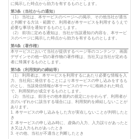
に掲示した時点から効力を有するものとします。
第3条（当社からの通知）
（1） 当社は、本サービスのページへの掲示、その他当社が適当
と判断する方法・範囲で、利用者が本サービスを利用するうえで
必要な事項を通知するものとします。
（2） 前項に定める通知は、当社が当該通知の内容を、本サービ
スのページに掲示した時点から効力を有するものとします。
第4条（著作権）
本サービスにおいて当社が提供するページ等のコンテンツ、画面
デザインその他一切の著作物の著作権は、当社又は当社が定める
者に帰属するものとします。
第5条（利用契約の締結等）
（1） 利用者は、本サービスを利用するにあたり必要な情報を入
力、当社宛に発信することにより本サービスの申し込みをするも
のとし、当該発信情報が本サービスのサーバに格納された時点
で、利用契約が成立するものとします。
（2） 当社は、前項その他本規約の規定にかかわらず、利用者が
次のいずれかに該当する場合には、利用契約を締結しないことが
あります。
1. 本サービスの申し込みをした方が実在しないことが判明したと
き
2. 本サービスの申し込み時に、虚偽の入力、入力誤りがあったと
き又は入力もれがあったとき
3. その他、当社が不適当と判断したとき