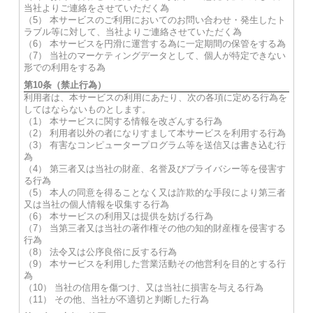
当社よりご連絡をさせていただく為
（5） 本サービスのご利用においてのお問い合わせ・発生したト
ラブル等に対して、当社よりご連絡させていただく為
（6） 本サービスを円滑に運営する為に一定期間の保管をする為
（7） 当社のマーケティングデータとして、個人が特定できない
形での利用をする為
第10条（禁止行為）
利用者は、本サービスの利用にあたり、次の各項に定める行為を
してはならないものとします。
（1） 本サービスに関する情報を改ざんする行為
（2） 利用者以外の者になりすまして本サービスを利用する行為
（3） 有害なコンピュータープログラム等を送信又は書き込む行
為
（4） 第三者又は当社の財産、名誉及びプライバシー等を侵害す
る行為
（5） 本人の同意を得ることなく又は詐欺的な手段により第三者
又は当社の個人情報を収集する行為
（6） 本サービスの利用又は提供を妨げる行為
（7） 当第三者又は当社の著作権その他の知的財産権を侵害する
行為
（8） 法令又は公序良俗に反する行為
（9） 本サービスを利用した営業活動その他営利を目的とする行
為
（10） 当社の信用を傷つけ、又は当社に損害を与える行為
（11） その他、当社が不適切と判断した行為