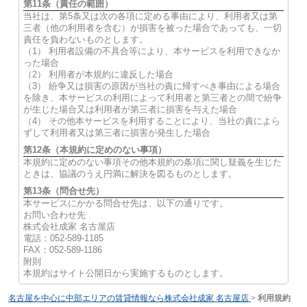
第11条（責任の範囲）
当社は、第5条又は次の各項に定める事由により、利用者又は第
三者（他の利用者を含む）が損害を被った場合であっても、一切
責任を負わないものとします。
（1） 利用者設備の不具合等により、本サービスを利用できなか
った場合
（2） 利用者が本規約に違反した場合
（3） 紛争又は損害の原因が当社の責に帰すべき事由による場合
を除き、本サービスの利用によって利用者と第三者との間で紛争
が生じた場合又は利用者が第三者に損害を与えた場合
（4） その他本サービスを利用することにより、当社の責によら
ずして利用者又は第三者に損害が発生した場合
第12条（本規約に定めのない事項）
本規約に定めのない事項その他本規約の条項に関し疑義を生じた
ときは、協議のうえ円満に解決を図るものとします。
第13条（問合せ先）
本サービスにかかる問合せ先は、以下の通りです。
お問い合わせ先
株式会社成家 名古屋店
電話：052-589-1185
FAX：052-589-1186
附則
本規約はサイト公開日から実施するものとします。
名古屋を中心に中部エリアの賃貸情報なら株式会社成家 名古屋店
>
利用規約