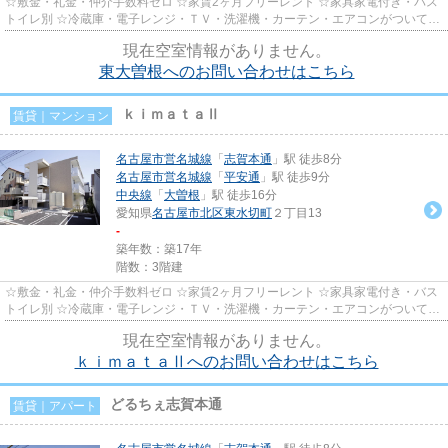
☆敷金・礼金・仲介手数料ゼロ ☆家賃2ヶ月フリーレント ☆家具家電付き・バス
トイレ別 ☆冷蔵庫・電子レンジ・ＴＶ・洗濯機・カーテン・エアコンがついてい
ますので、新生活が楽に始めら...
現在空室情報がありません。
東大曽根へのお問い合わせはこちら
ｋｉｍａｔａⅡ
賃貸｜マンション
名古屋市営名城線
「
志賀本通
」駅 徒歩8分
名古屋市営名城線
「
平安通
」駅 徒歩9分
中央線
「
大曽根
」駅 徒歩16分
愛知県
名古屋市北区
東水切町
２丁目13
-
築年数：築17年
階数：3階建
☆敷金・礼金・仲介手数料ゼロ ☆家賃2ヶ月フリーレント ☆家具家電付き・バス
トイレ別 ☆冷蔵庫・電子レンジ・ＴＶ・洗濯機・カーテン・エアコンがついてい
ますので、新生活が楽に始めら...
現在空室情報がありません。
ｋｉｍａｔａⅡへのお問い合わせはこちら
どるちぇ志賀本通
賃貸｜アパート