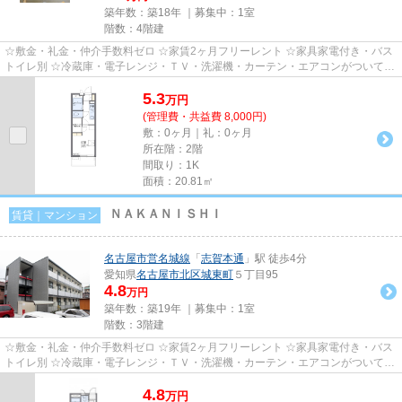
築年数：築18年 ｜募集中：
1室
階数：4階建
☆敷金・礼金・仲介手数料ゼロ ☆家賃2ヶ月フリーレント ☆家具家電付き・バス
トイレ別 ☆冷蔵庫・電子レンジ・ＴＶ・洗濯機・カーテン・エアコンがついてい
ますので、新生活が楽に始めら...
5.3
万
円
(管理費・共益費 8,000円)
敷：0ヶ月｜礼：0ヶ月
所在階：2階
間取り：1K
面積：20.81㎡
ＮＡＫＡＮＩＳＨＩ
賃貸｜マンション
名古屋市営名城線
「
志賀本通
」駅 徒歩4分
愛知県
名古屋市北区
城東町
５丁目95
4.8
万円
築年数：築19年 ｜募集中：
1室
階数：3階建
☆敷金・礼金・仲介手数料ゼロ ☆家賃2ヶ月フリーレント ☆家具家電付き・バス
トイレ別 ☆冷蔵庫・電子レンジ・ＴＶ・洗濯機・カーテン・エアコンがついてい
ますので、新生活が楽に始めら...
4.8
万
円