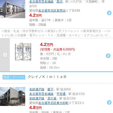
名古屋市営名城線
「
黒川
」駅 バス27分 「大我麻町」 停
歩5分
愛知県
名古屋市北区
喜惣治
１丁目438
4.2
万円
築年数：築17年 ｜募集中：
1室
階数：2階建
☆敷金・礼金・仲介手数料ゼロ ☆家賃2ヶ月フリーレント ☆家具家電付き・バス
トイレ別 ☆冷蔵庫・電子レンジ・ＴＶ・洗濯機・カーテン・エアコンがついてい
ますので、新生活が楽に始めら...
4.2
万
円
(管理費・共益費 6,000円)
敷：0万円｜礼：0ヶ月
所在階：2階
間取り：1K
面積：28.15㎡
クレイノＫｉｍｉｔａⅢ
賃貸｜アパート
名鉄瀬戸線
「
森下
」駅 徒歩8分
名古屋市営名城線
「
平安通
」駅 徒歩12分
名鉄瀬戸線
「
尼ケ坂
」駅 徒歩13分
愛知県
名古屋市北区
東大杉町
２丁目23-1
4.8
万円
築年数：築8年 ｜募集中：
1室