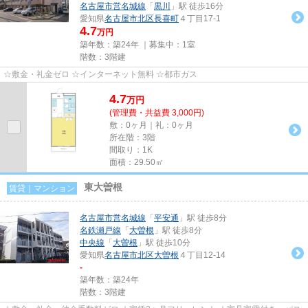
名古屋市営名城線
「
黒川
」駅 徒歩16分
愛知県
名古屋市北区
長喜町
４丁目17-1
4.7
万円
築年数：築24年 ｜募集中：
1室
階数：3階建
☆敷金・礼金ゼロ ☆インターネット無料 ☆都市ガス
4.7
万
円
(管理費・共益費 3,000円)
敷：0ヶ月｜礼：0ヶ月
所在階：3階
間取り：1K
面積：29.50㎡
東大曽根
賃貸｜マンション
名古屋市営名城線
「
平安通
」駅 徒歩8分
名鉄瀬戸線
「
大曽根
」駅 徒歩8分
中央線
「
大曽根
」駅 徒歩10分
愛知県
名古屋市北区
大曽根
４丁目12-14
-
築年数：築24年
階数：3階建