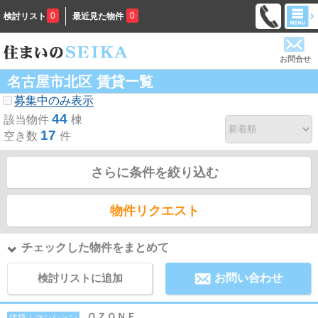
0
0
検討リスト
最近見た物件
お問合せ
名古屋市北区 賃貸一覧
募集中のみ表示
44
該当物件
棟
17
空き数
件
さらに条件を絞り込む
物件リクエスト
チェックした物件をまとめて
検討リストに追加
お問い合わせ
ＯＺＯＮＥ
賃貸｜マンション