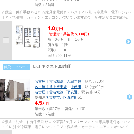
階数：2階建
☆敷金・仲介手数料ゼロ ☆家具家電付き・バストイレ別 ☆冷蔵庫・電子レンジ・
ＴＶ・洗濯機・カーテン・エアコンがついていますので、新生活が楽に始められ
ます。 ☆個人契約限定、法人契...
4.8
万
円
(管理費・共益費 6,000円)
敷：0ヶ月｜礼：1ヶ月
所在階：1階
間取り：1K
面積：22.11㎡
レオネクスト真畔町
賃貸｜アパート
名古屋市営名城線
「
志賀本通
」駅 徒歩10分
名古屋市営上飯田線
「
上飯田
」駅 徒歩11分
名古屋市営名城線
「
平安通
」駅 徒歩14分
愛知県
名古屋市北区
真畔町
51
4.5
万円
築年数：築17年 ｜募集中：
1室
階数：2階建
☆敷金・礼金・仲介手数料ゼロ ☆家賃2ヶ月フリーレント ☆家具家電付き・バス
トイレ別 ☆冷蔵庫・電子レンジ・ＴＶ・洗濯機・カーテン・エアコンがついてい
ますので、新生活が楽に始めら...