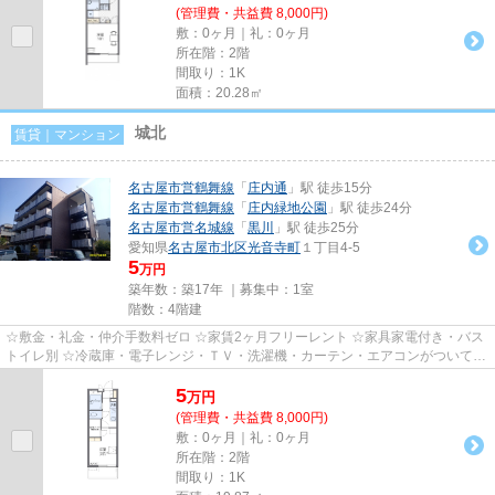
(管理費・共益費 8,000円)
敷：0ヶ月｜礼：0ヶ月
所在階：2階
間取り：1K
面積：20.28㎡
城北
賃貸｜マンション
名古屋市営鶴舞線
「
庄内通
」駅 徒歩15分
名古屋市営鶴舞線
「
庄内緑地公園
」駅 徒歩24分
名古屋市営名城線
「
黒川
」駅 徒歩25分
愛知県
名古屋市北区
光音寺町
１丁目4-5
5
万円
築年数：築17年 ｜募集中：
1室
階数：4階建
☆敷金・礼金・仲介手数料ゼロ ☆家賃2ヶ月フリーレント ☆家具家電付き・バス
トイレ別 ☆冷蔵庫・電子レンジ・ＴＶ・洗濯機・カーテン・エアコンがついてい
ますので、新生活が楽に始めら...
5
万
円
(管理費・共益費 8,000円)
敷：0ヶ月｜礼：0ヶ月
所在階：2階
間取り：1K