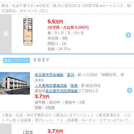
敷金・礼金不要です♪ ●小型犬・猫 共に原則1匹まで飼育可能 ●オートロック、独
立洗面台、ガスコンロ（2口）
5.5
万
円
(管理費・共益費 8,000円)
敷：0ヶ月｜礼：0ヶ月
所在階：3階
間取り：1K
面積：24.75㎡
ＣＯＺＹ
賃貸｜アパート
名古屋市営名城線
「
黒川
」駅 バス23分 「味鋺住宅」 停
歩4分
ＪＲ東海交通城北線
「
味美
」駅 徒歩25分
愛知県
名古屋市北区
西味鋺
３丁目611-2
3.7
万円
築年数：築19年 ｜募集中：
1室
階数：2階建
☆敷金・礼金・仲介手数料ゼロ ☆家賃2ヶ月フリーレント ☆家具家電付き・バス
トイレ別 ☆冷蔵庫・電子レンジ・ＴＶ・洗濯機・カーテン・エアコンがついてい
ますので、新生活が楽に始めら...
3.7
万
円