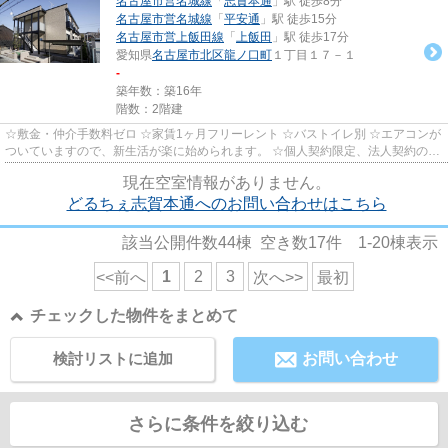
名古屋市営名城線
「
志賀本通
」駅 徒歩8分
名古屋市営名城線
「
平安通
」駅 徒歩15分
名古屋市営上飯田線
「
上飯田
」駅 徒歩17分
愛知県
名古屋市北区
龍ノ口町
１丁目１７－１
-
築年数：築16年
階数：2階建
☆敷金・仲介手数料ゼロ ☆家賃1ヶ月フリーレント ☆バストイレ別 ☆エアコンが
ついていますので、新生活が楽に始められます。 ☆個人契約限定、法人契約の場
合条件の変更あり
現在空室情報がありません。
どるちぇ志賀本通へのお問い合わせはこちら
該当公開件数
44
棟 空き数
17
件
1-20
棟表示
1
2
3
<<前へ
次へ>>
最初
チェックした物件をまとめて
検討リストに追加
お問い合わせ
さらに条件を絞り込む