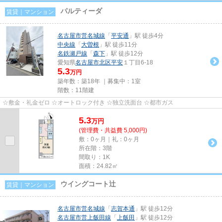
パルティーダ
賃貸｜マンション
名古屋市営名城線
「
平安通
」駅 徒歩4分
中央線
「
大曽根
」駅 徒歩11分
名鉄瀬戸線
「
森下
」駅 徒歩12分
愛知県
名古屋市北区
平安
１丁目6-18
5.3
万円
築年数：築18年 ｜募集中：
1室
階数：11階建
☆敷金・礼金ゼロ ☆オートロック付き ☆独立洗面台 ☆都市ガス
5.3
万
円
(管理費・共益費 5,000円)
敷：0ヶ月｜礼：0ヶ月
所在階：3階
間取り：1K
面積：24.82㎡
ウイングコート辻
賃貸｜マンション
名古屋市営名城線
「
志賀本通
」駅 徒歩12分
名古屋市営上飯田線
「
上飯田
」駅 徒歩12分