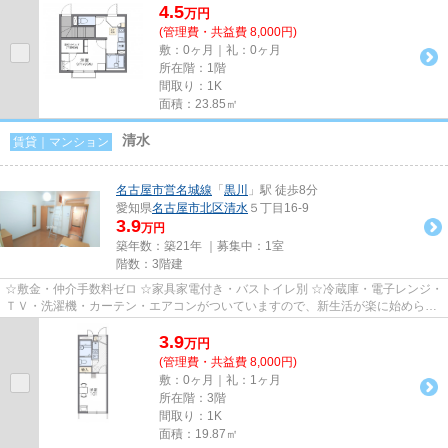
4.5
万
円
(管理費・共益費 8,000円)
敷：0ヶ月｜礼：0ヶ月
所在階：1階
間取り：1K
面積：23.85㎡
清水
賃貸｜マンション
名古屋市営名城線
「
黒川
」駅 徒歩8分
愛知県
名古屋市北区
清水
５丁目16-9
3.9
万円
築年数：築21年 ｜募集中：
1室
階数：3階建
☆敷金・仲介手数料ゼロ ☆家具家電付き・バストイレ別 ☆冷蔵庫・電子レンジ・
ＴＶ・洗濯機・カーテン・エアコンがついていますので、新生活が楽に始められ
ます。 ☆水道料込み ☆個人契約...
3.9
万
円
(管理費・共益費 8,000円)
敷：0ヶ月｜礼：1ヶ月
所在階：3階
間取り：1K
面積：19.87㎡