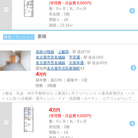
(管理費・共益費 8,000円)
敷：0ヶ月｜礼：0ヶ月
所在階：1階
間取り：1K
面積：23.18㎡
新堀
賃貸｜マンション
名鉄小牧線
「
上飯田
」駅 徒歩7分
名古屋市営名城線
「
平安通
」駅 徒歩18分
名古屋市営名城線
「
志賀本通
」駅 徒歩20分
愛知県
名古屋市北区
新堀町
43
4
万円
築年数：築22年 ｜募集中：
1室
階数：3階建
☆敷金・礼金・仲介手数料ゼロ ☆家賃2ヶ月フリーレント ☆家具家電付き・バス
トイレ別 ☆冷蔵庫・電子レンジ・ＴＶ・洗濯機・カーテン・エアコンがついてい
ますので、新生活が楽に始めら...
4
万
円
(管理費・共益費 8,000円)
敷：0ヶ月｜礼：0ヶ月
所在階：2階
間取り：1K
面積：19.87㎡