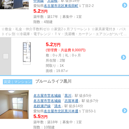
中央線
「
大曽根
」駅 徒歩18分
愛知県
名古屋市北区
東長田町
１丁目2-2
5.2
万円
築年数：築17年 ｜募集中：
1室
階数：4階建
☆敷金・礼金・仲介手数料ゼロ ☆家賃2ヶ月フリーレント ☆家具家電付き・バス
トイレ別 ☆冷蔵庫・電子レンジ・ＴＶ・洗濯機・カーテン・エアコンがついてい
ますので、新生活が楽に始めら...
5.2
万
円
(管理費・共益費 8,000円)
敷：0ヶ月｜礼：0ヶ月
所在階：2階
間取り：1K
面積：19.87㎡
ブルームライフ黒川
賃貸｜マンション
名古屋市営名城線
「
黒川
」駅 徒歩5分
名古屋市営名城線
「
志賀本通
」駅 徒歩7分
名鉄瀬戸線
「
清水
」駅 徒歩14分
愛知県
名古屋市北区
黒川本通
１丁目53-1
5.5
万円
築年数：築18年 ｜募集中：
1室
階数：10階建