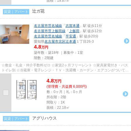
面積：19.87㎡
辻ガ花
賃貸｜アパート
名古屋市営名城線
「
志賀本通
」駅 徒歩11分
名古屋市営上飯田線
「
上飯田
」駅 徒歩12分
名古屋市営名城線
「
平安通
」駅 徒歩20分
愛知県
名古屋市北区
辻本通
１丁目26-3
4.8
万円
築年数：築18年 ｜募集中：
1室
階数：2階建
☆敷金・礼金・仲介手数料ゼロ ☆家賃2ヶ月フリーレント ☆家具家電付き・バス
トイレ別 ☆冷蔵庫・電子レンジ・ＴＶ・洗濯機・カーテン・エアコンがついてい
ますので、新生活が楽に始めら...
4.8
万
円
(管理費・共益費 6,000円)
敷：0ヶ月｜礼：0ヶ月
所在階：2階
間取り：1K
面積：22.18㎡
アグリハウス
賃貸｜アパート