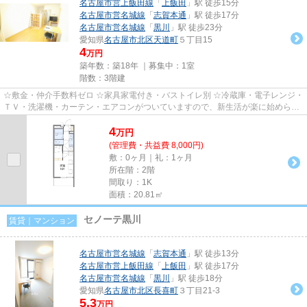
名古屋市営上飯田線
「
上飯田
」駅 徒歩15分
名古屋市営名城線
「
志賀本通
」駅 徒歩17分
名古屋市営名城線
「
黒川
」駅 徒歩23分
愛知県
名古屋市北区
天道町
５丁目15
4
万円
築年数：築18年 ｜募集中：
1室
階数：3階建
☆敷金・仲介手数料ゼロ ☆家具家電付き・バストイレ別 ☆冷蔵庫・電子レンジ・
ＴＶ・洗濯機・カーテン・エアコンがついていますので、新生活が楽に始められ
ます。 ☆共益費に水道料込み ☆...
4
万
円
(管理費・共益費 8,000円)
敷：0ヶ月｜礼：1ヶ月
所在階：2階
間取り：1K
面積：20.81㎡
セノーテ黒川
賃貸｜マンション
名古屋市営名城線
「
志賀本通
」駅 徒歩13分
名古屋市営上飯田線
「
上飯田
」駅 徒歩17分
名古屋市営名城線
「
黒川
」駅 徒歩18分
愛知県
名古屋市北区
長喜町
３丁目21-3
5.3
万円