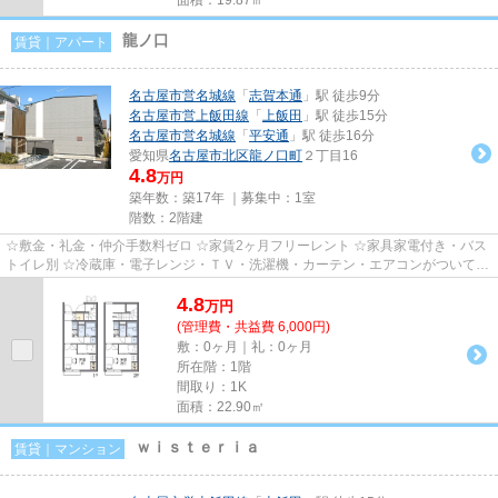
龍ノ口
賃貸｜アパート
名古屋市営名城線
「
志賀本通
」駅 徒歩9分
名古屋市営上飯田線
「
上飯田
」駅 徒歩15分
名古屋市営名城線
「
平安通
」駅 徒歩16分
愛知県
名古屋市北区
龍ノ口町
２丁目16
4.8
万円
築年数：築17年 ｜募集中：
1室
階数：2階建
☆敷金・礼金・仲介手数料ゼロ ☆家賃2ヶ月フリーレント ☆家具家電付き・バス
トイレ別 ☆冷蔵庫・電子レンジ・ＴＶ・洗濯機・カーテン・エアコンがついてい
ますので、新生活が楽に始めら...
4.8
万
円
(管理費・共益費 6,000円)
敷：0ヶ月｜礼：0ヶ月
所在階：1階
間取り：1K
面積：22.90㎡
ｗｉｓｔｅｒｉａ
賃貸｜マンション