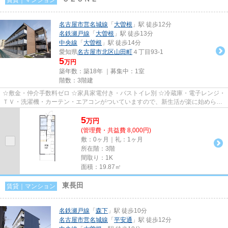
名古屋市営名城線
「
大曽根
」駅 徒歩12分
名鉄瀬戸線
「
大曽根
」駅 徒歩13分
中央線
「
大曽根
」駅 徒歩14分
愛知県
名古屋市北区
山田町
４丁目93-1
5
万円
築年数：築18年 ｜募集中：
1室
階数：3階建
☆敷金・仲介手数料ゼロ ☆家具家電付き・バストイレ別 ☆冷蔵庫・電子レンジ・
ＴＶ・洗濯機・カーテン・エアコンがついていますので、新生活が楽に始められ
ます。 ☆共益費に水道料込み
5
万
円
(管理費・共益費 8,000円)
敷：0ヶ月｜礼：1ヶ月
所在階：3階
間取り：1K
面積：19.87㎡
東長田
賃貸｜マンション
名鉄瀬戸線
「
森下
」駅 徒歩10分
名古屋市営名城線
「
平安通
」駅 徒歩12分