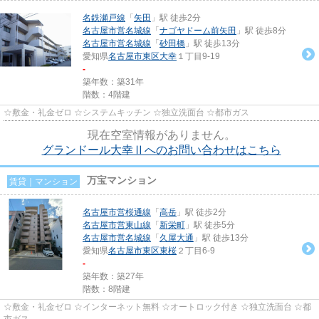
名鉄瀬戸線
「
矢田
」駅 徒歩2分
名古屋市営名城線
「
ナゴヤドーム前矢田
」駅 徒歩8分
名古屋市営名城線
「
砂田橋
」駅 徒歩13分
愛知県
名古屋市東区
大幸
１丁目9-19
-
築年数：築31年
階数：4階建
☆敷金・礼金ゼロ ☆システムキッチン ☆独立洗面台 ☆都市ガス
現在空室情報がありません。
グランドール大幸Ⅱへのお問い合わせはこちら
万宝マンション
賃貸｜マンション
名古屋市営桜通線
「
高岳
」駅 徒歩2分
名古屋市営東山線
「
新栄町
」駅 徒歩5分
名古屋市営名城線
「
久屋大通
」駅 徒歩13分
愛知県
名古屋市東区
東桜
２丁目6-9
-
築年数：築27年
階数：8階建
☆敷金・礼金ゼロ ☆インターネット無料 ☆オートロック付き ☆独立洗面台 ☆都
市ガス