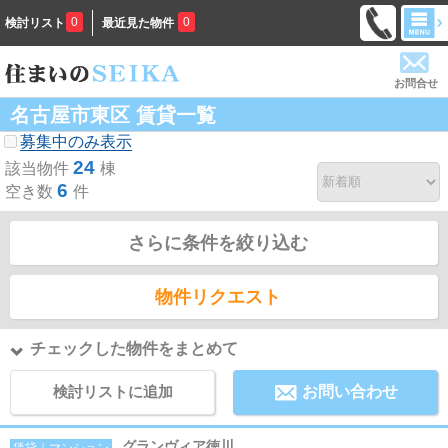
0
0
検討リスト
最近見た物件
お問合せ
名古屋市東区 賃貸一覧
募集中のみ表示
24
該当物件
棟
6
空き数
件
さらに条件を絞り込む
物件リクエスト
チェックした物件をまとめて
検討リストに追加
お問い合わせ
グランヴィア徳川
賃貸｜マンション