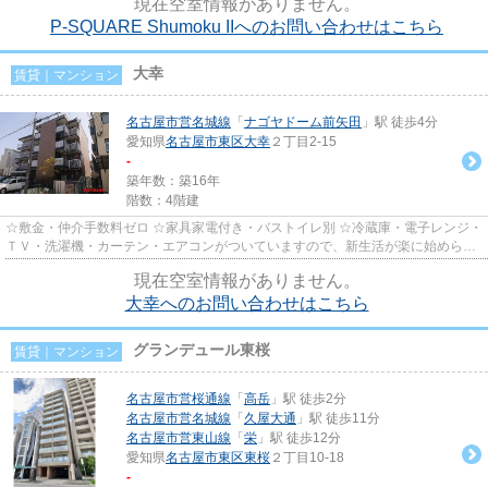
現在空室情報がありません。
P-SQUARE Shumoku IIへのお問い合わせはこちら
大幸
賃貸｜マンション
名古屋市営名城線
「
ナゴヤドーム前矢田
」駅 徒歩4分
愛知県
名古屋市東区
大幸
２丁目2-15
-
築年数：築16年
階数：4階建
☆敷金・仲介手数料ゼロ ☆家具家電付き・バストイレ別 ☆冷蔵庫・電子レンジ・
ＴＶ・洗濯機・カーテン・エアコンがついていますので、新生活が楽に始められ
ます。 ☆共益費に水道料込み
現在空室情報がありません。
大幸へのお問い合わせはこちら
グランデュール東桜
賃貸｜マンション
名古屋市営桜通線
「
高岳
」駅 徒歩2分
名古屋市営名城線
「
久屋大通
」駅 徒歩11分
名古屋市営東山線
「
栄
」駅 徒歩12分
愛知県
名古屋市東区
東桜
２丁目10-18
-