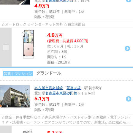
愛知県
名古屋市東区
芳野
１丁目3-1
4.9
万円
築年数：築12年 ｜募集中：
1室
階数：3階建
☆オートロック ☆インターネット無料 ☆独立洗面台
4.9
万
円
(管理費・共益費 4,000円)
敷：0ヶ月｜礼：1ヶ月
所在階：3階
間取り：1K
面積：28.10㎡
グランドール
賃貸｜マンション
名古屋市営名城線
「
茶屋ヶ坂
」駅 徒歩6分
愛知県
名古屋市東区
砂田橋
５丁目6-23
5.1
万円
築年数：築21年 ｜募集中：
1室
階数：3階建
☆敷金・仲介手数料ゼロ ☆家具家電付き・バストイレ別 ☆冷蔵庫・電子レンジ・
ＴＶ・洗濯機・カーテン・エアコンがついていますので、新生活が楽に始められ
ます。 ☆個人契約限定、法人契...
5.1