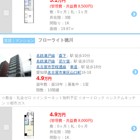
万
円
(管理費・共益費 8,500円)
敷：0ヶ月｜礼：1ヶ月
所在階：3階
間取り：1K
面積：19.87㎡
フローライト徳川
賃貸｜マンション
名鉄瀬戸線
「
森下
」駅 徒歩10分
名鉄瀬戸線
「
尼ケ坂
」駅 徒歩15分
名古屋市営桜通線
「
車道
」駅 徒歩18分
愛知県
名古屋市東区
山口町
16-18
4.9
万円
築年数：築18年 ｜募集中：
1室
階数：10階建
☆敷金・礼金ゼロ ☆インターネット無料予定 ☆オートロック ☆システムキッチ
ン ☆都市ガス
4.9
万
円
(管理費・共益費 8,000円)
敷：0ヶ月｜礼：0ヶ月
所在階：3階
間取り：1K