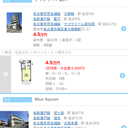
名古屋市営名城線
「
大曽根
」駅 徒歩5分
名鉄瀬戸線
「
森下
」駅 徒歩8分
名古屋市営名城線
「
ナゴヤドーム前矢田
」駅 徒歩17分
愛知県
名古屋市東区
東大曽根町
31-17
4.5
万円
築年数：築31年 ｜募集中：
1室
階数：8階建
☆敷金・礼金ゼロ ☆オートロック ☆都市ガス
4.5
万
円
(管理費・共益費 6,000円)
敷：0ヶ月｜礼：0ヶ月
所在階：6階
間取り：1K
面積：20.89㎡
Blue Square
賃貸｜マンション
名鉄瀬戸線
「
尼ケ坂
」駅 徒歩7分
名鉄瀬戸線
「
清水
」駅 徒歩11分
名古屋市営名城線
「
志賀本通
」駅 徒歩18分