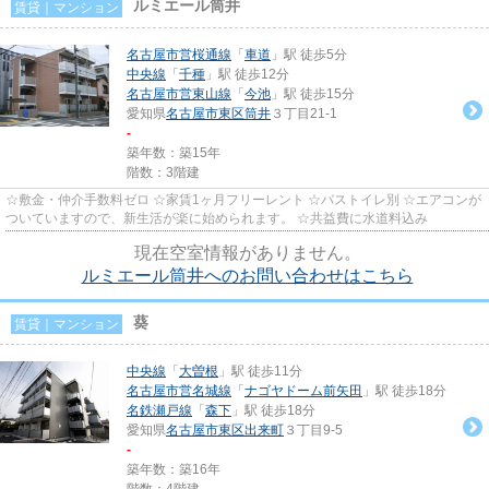
ルミエール筒井
賃貸｜マンション
名古屋市営桜通線
「
車道
」駅 徒歩5分
中央線
「
千種
」駅 徒歩12分
名古屋市営東山線
「
今池
」駅 徒歩15分
愛知県
名古屋市東区
筒井
３丁目21-1
-
築年数：築15年
階数：3階建
☆敷金・仲介手数料ゼロ ☆家賃1ヶ月フリーレント ☆バストイレ別 ☆エアコンが
ついていますので、新生活が楽に始められます。 ☆共益費に水道料込み
現在空室情報がありません。
ルミエール筒井へのお問い合わせはこちら
葵
賃貸｜マンション
中央線
「
大曽根
」駅 徒歩11分
名古屋市営名城線
「
ナゴヤドーム前矢田
」駅 徒歩18分
名鉄瀬戸線
「
森下
」駅 徒歩18分
愛知県
名古屋市東区
出来町
３丁目9-5
-
築年数：築16年
階数：4階建