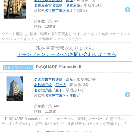
名古屋市営名城線
「
名古屋城
」駅 徒歩14分
愛知県
名古屋市東区
泉
１丁目3-28
-
築年数：築15年
階数：10階建
☆ペット相談（小型犬、猫可）条件変更あり ☆インターネット無料 ☆オートロッ
ク ☆システムキッチン ☆都市ガス ☆エレベーター
現在空室情報がありません。
アモンフォンテーヌへのお問い合わせはこちら
P-SQUARE Shumoku II
賃貸｜マンション
名古屋市営桜通線
「
高岳
」駅 徒歩17分
名鉄瀬戸線
「
尼ケ坂
」駅 徒歩13分
名鉄瀬戸線
「
森下
」駅 徒歩14分
愛知県
名古屋市東区
相生町
24
-
築年数：築14年
階数：11階建
「P-SQUARE Shumoku II」のここがイチオシ。便利なスーパー「白壁 フラン
テ」まで347mです。好評の駅近物件で、徒歩13分でのアクセスが可能です。2駅
利用可能でアクセスの良いマンショ...