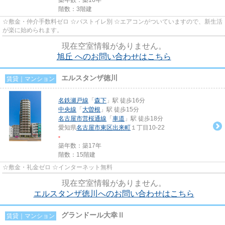
階数：3階建
☆敷金・仲介手数料ゼロ ☆バストイレ別 ☆エアコンがついていますので、新生活
が楽に始められます。
現在空室情報がありません。
旭丘 へのお問い合わせはこちら
エルスタンザ徳川
賃貸｜マンション
名鉄瀬戸線
「
森下
」駅 徒歩16分
中央線
「
大曽根
」駅 徒歩15分
名古屋市営桜通線
「
車道
」駅 徒歩18分
愛知県
名古屋市東区
出来町
１丁目10-22
-
築年数：築17年
階数：15階建
☆敷金・礼金ゼロ ☆インターネット無料
現在空室情報がありません。
エルスタンザ徳川へのお問い合わせはこちら
グランドール大幸Ⅱ
賃貸｜マンション