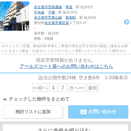
名古屋市営桜通線
「
車道
」駅 徒歩6分
中央線
「
千種
」駅 徒歩10分
名古屋市営東山線
「
新栄町
」駅 徒歩9分
愛知県
名古屋市東区
葵
２丁目5-47
-
築年数：築19年
階数：6階建
セキュリティ完備。敷地内駐車場をご希望の場合は空き状況の確認ご連絡をお願
いします♪ ☆敷金・礼金ゼロ ☆インターネット無料 ☆オートロック ☆都市ガス
現在空室情報がありません。
アールズコート葵へのお問い合わせはこちら
該当公開件数
24
棟 空き数
6
件
1-20
棟表示
1
2
<<前へ
次へ>>
最初
チェックした物件をまとめて
検討リストに追加
お問い合わせ
さらに条件を絞り込む