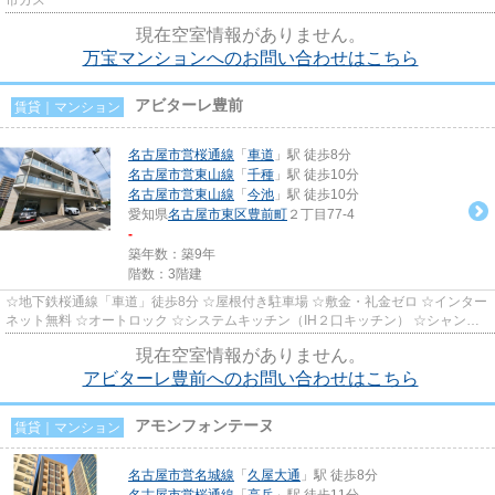
現在空室情報がありません。
万宝マンションへのお問い合わせはこちら
アビターレ豊前
賃貸｜マンション
名古屋市営桜通線
「
車道
」駅 徒歩8分
名古屋市営東山線
「
千種
」駅 徒歩10分
名古屋市営東山線
「
今池
」駅 徒歩10分
愛知県
名古屋市東区
豊前町
２丁目77-4
-
築年数：築9年
階数：3階建
☆地下鉄桜通線「車道」徒歩8分 ☆屋根付き駐車場 ☆敷金・礼金ゼロ ☆インター
ネット無料 ☆オートロック ☆システムキッチン（IH２口キッチン） ☆シャンプ
ードレッサー ☆エレベーター ☆鉄...
現在空室情報がありません。
アビターレ豊前へのお問い合わせはこちら
アモンフォンテーヌ
賃貸｜マンション
名古屋市営名城線
「
久屋大通
」駅 徒歩8分
名古屋市営桜通線
「
高岳
」駅 徒歩11分