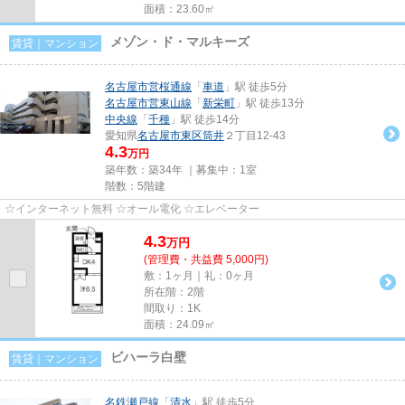
面積：23.60㎡
メゾン・ド・マルキーズ
賃貸｜マンション
名古屋市営桜通線
「
車道
」駅 徒歩5分
名古屋市営東山線
「
新栄町
」駅 徒歩13分
中央線
「
千種
」駅 徒歩14分
愛知県
名古屋市東区
筒井
２丁目12-43
4.3
万円
築年数：築34年 ｜募集中：
1室
階数：5階建
☆インターネット無料 ☆オール電化 ☆エレベーター
4.3
万
円
(管理費・共益費 5,000円)
敷：1ヶ月｜礼：0ヶ月
所在階：2階
間取り：1K
面積：24.09㎡
ビハーラ白壁
賃貸｜マンション
名鉄瀬戸線
「
清水
」駅 徒歩5分