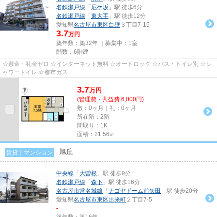
名鉄瀬戸線
「
尼ケ坂
」駅 徒歩6分
名鉄瀬戸線
「
東大手
」駅 徒歩12分
愛知県
名古屋市東区
白壁
３丁目7-15
3.7
万円
築年数：築32年 ｜募集中：
1室
階数：6階建
☆敷金・礼金ゼロ ☆インターネット無料 ☆オートロック ☆バス・トイレ別 ☆シ
ャワートイレ ☆都市ガス
3.7
万
円
(管理費・共益費 6,000円)
敷：0ヶ月｜礼：0ヶ月
所在階：2階
間取り：1K
面積：21.56㎡
旭丘
賃貸｜マンション
中央線
「
大曽根
」駅 徒歩9分
名鉄瀬戸線
「
森下
」駅 徒歩16分
名古屋市営名城線
「
ナゴヤドーム前矢田
」駅 徒歩20分
愛知県
名古屋市東区
出来町
２丁目7-5
-
築年数：築16年