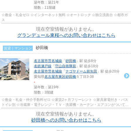
築年数：築21年
階数：11階建
☆敷金・礼金ゼロ ☆インターネット無料 ☆オートロック ☆独立洗面台 ☆都市ガ
ス
現在空室情報がありません。
グランデュール東桜へのお問い合わせはこちら
砂田橋
賃貸｜マンション
名古屋市営名城線
「
砂田橋
」駅 徒歩8分
名鉄瀬戸線
「
守山自衛隊前
」駅 徒歩18分
名古屋市営名城線
「
ナゴヤドーム前矢田
」駅 徒歩20分
愛知県
名古屋市東区
砂田橋
５丁目3-38
-
築年数：築19年
階数：3階建
☆敷金・礼金・仲介手数料ゼロ ☆家賃2ヶ月フリーレント ☆家具家電付き・バス
トイレ別 ☆冷蔵庫・電子レンジ・ＴＶ・洗濯機・カーテン・エアコンがついてい
ますので、新生活が楽に始めら...
現在空室情報がありません。
砂田橋へのお問い合わせはこちら