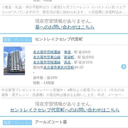
☆敷金・礼金・仲介手数料ゼロ ☆家賃2ヶ月フリーレント ☆バストイレ別 ☆エア
コンがついていますので、新生活が楽に始められます。 ☆共益費に水道料込み ☆
個人契約限定、法人契約の場合...
現在空室情報がありません。
葵へのお問い合わせはこちら
セントレイクセレブ代官町
賃貸｜マンション
名古屋市営桜通線
「
車道
」駅 徒歩6分
名古屋市営東山線
「
新栄町
」駅 徒歩8分
名古屋市営桜通線
「
高岳
」駅 徒歩10分
愛知県
名古屋市東区
代官町
40-20
-
築年数：築18年
階数：14階建
中古家電プレゼントキャンペーン実施中！ ●弊社より家電プレゼント（中古の冷
蔵庫・電子レンジ・洗濯機）※退去時は撤去をお願いします。年式、メーカーの
指定は致しかねます。 ☆敷金・...
現在空室情報がありません。
セントレイクセレブ代官町へのお問い合わせはこちら
アールズコート葵
賃貸｜マンション