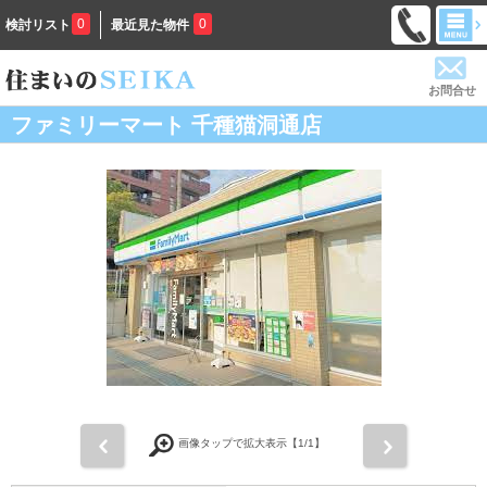
0
0
検討リスト
最近見た物件
お問合せ
ファミリーマート 千種猫洞通店
前
次
画像タップで拡大表示【
1
/1】