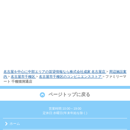
名古屋を中心に中部エリアの賃貸情報なら株式会社成家 名古屋店
>
周辺施設案
内
>
名古屋市千種区
>
名古屋市千種区のコンビニエンスストア
>
ファミリーマ
ート 千種猫洞通店
ページトップに戻る
営業時間:10:00～19:00
定休日:水曜日(年末年始を除く)
ホーム