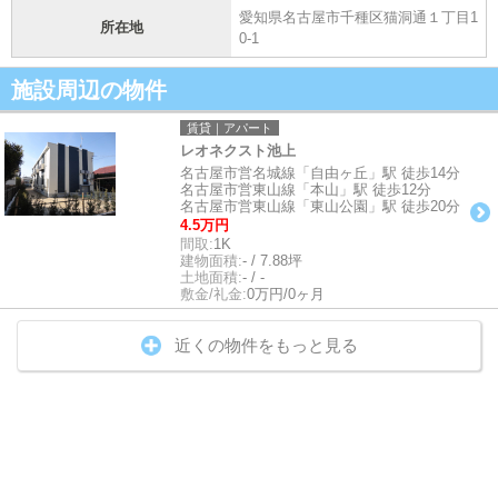
愛知県名古屋市千種区猫洞通１丁目1
所在地
0-1
施設周辺の物件
賃貸｜アパート
レオネクスト池上
名古屋市営名城線「自由ヶ丘」駅 徒歩14分
名古屋市営東山線「本山」駅 徒歩12分
名古屋市営東山線「東山公園」駅 徒歩20分
4.5万円
間取:
1K
建物面積:
- / 7.88坪
土地面積:
- / -
敷金/礼金:
0万円/0ヶ月
近くの物件をもっと見る