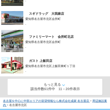
-
スギドラッグ 大我麻店
愛知県名古屋市北区会所町
-
ファミリーマート 会所町北店
愛知県名古屋市北区会所町
-
ガスト 上飯田店
愛知県名古屋市北区上飯田東町１丁目
-
もっと見る
該当件数61件中
11
－
20
件表示
名古屋を中心に中部エリアの賃貸情報なら株式会社成家 名古屋店
>
周辺施設案
内
>
名古屋市北区