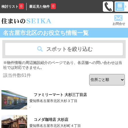
0
0
検討リスト
最近見た物件
お問合せ
名古屋市北区のお役立ち情報一覧
スポットを絞り込む
※物件情報の周辺施設紹介のページであり、各店舗への問い合わせは当
社では対応できません。
該当件数
61
件
ファミリーマート 大杉三丁目店
愛知県名古屋市北区大杉３丁目
-
コメダ珈琲店 大杉店
愛知県名古屋市北区大杉町４丁目