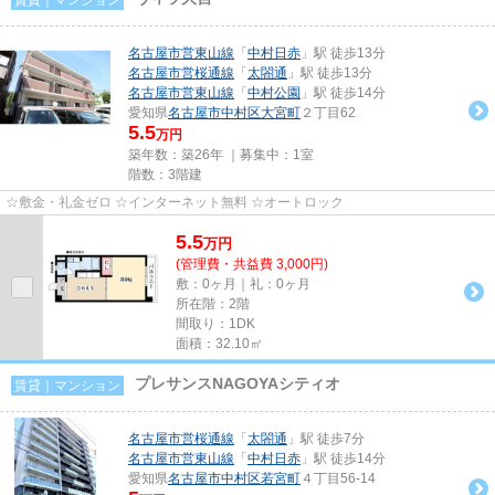
名古屋市営東山線
「
中村日赤
」駅 徒歩13分
名古屋市営桜通線
「
太閤通
」駅 徒歩13分
名古屋市営東山線
「
中村公園
」駅 徒歩14分
愛知県
名古屋市中村区
大宮町
２丁目62
5.5
万円
築年数：築26年 ｜募集中：
1室
階数：3階建
☆敷金・礼金ゼロ ☆インターネット無料 ☆オートロック
5.5
万
円
(管理費・共益費 3,000円)
敷：0ヶ月｜礼：0ヶ月
所在階：2階
間取り：1DK
面積：32.10㎡
プレサンスNAGOYAシティオ
賃貸｜マンション
名古屋市営桜通線
「
太閤通
」駅 徒歩7分
名古屋市営東山線
「
中村日赤
」駅 徒歩14分
愛知県
名古屋市中村区
若宮町
４丁目56-14