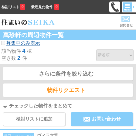
0
0
検討リスト
最近見た物件
お問合せ
萬珍軒の周辺物件一覧
募集中のみ表示
4
該当物件
棟
2
空き数
件
さらに条件を絞り込む
物件リクエスト
チェックした物件をまとめて
検討リストに追加
お問い合わせ
ヴィラ大宮
賃貸｜マンション