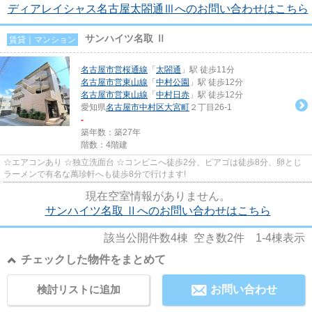
ディアレイシャス名古屋太閤通Ⅲへのお問い合わせはこちら
サンハイツ名取 Ⅱ
賃貸｜マンション
名古屋市営桜通線
「
太閤通
」駅 徒歩11分
名古屋市営東山線
「
中村公園
」駅 徒歩12分
名古屋市営東山線
「
中村日赤
」駅 徒歩12分
愛知県
名古屋市中村区
大宮町
２丁目26-1
-
築年数：築27年
階数：4階建
☆エアコンあり ☆独立洗面台 ☆コンビニへ徒歩2分、ピアゴは徒歩8分、卵とじ
ラーメンで有名な萬珍軒へも徒歩8分で行けます!
現在空室情報がありません。
サンハイツ名取 Ⅱへのお問い合わせはこちら
該当公開件数
4
棟 空き数
2
件
1-4
棟表示
チェックした物件をまとめて
検討リストに追加
お問い合わせ