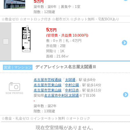
5
万円
築年数：築6年 ｜募集中：
1室
階数：12階建
☆敷金ゼロ ☆オートロック付き ☆都市ガス ☆彡ネット無料・宅配BOXあり
5
万
円
(管理費・共益費 10,000円)
敷：0ヶ月｜礼：6万円
所在階：2階
間取り：1K
面積：21.66㎡
ディアレイシャス名古屋太閤通Ⅲ
賃貸｜マンション
名古屋市営桜通線
「
太閤通
」駅 徒歩8分
名古屋市営東山線
「
中村公園
」駅 徒歩14分
名古屋市営東山線
「
中村日赤
」駅 徒歩11分
愛知県
名古屋市中村区
太閤通
６丁目106
-
築年数：築2年
階数：13階建
☆敷金・礼金ゼロ ☆インターネット無料 ☆オートロック
現在空室情報がありません。