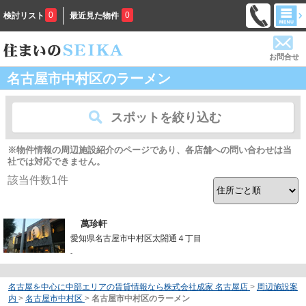
0
0
検討リスト
最近見た物件
お問合せ
名古屋市中村区のラーメン
スポットを絞り込む
※物件情報の周辺施設紹介のページであり、各店舗への問い合わせは当
社では対応できません。
該当件数
1
件
萬珍軒
愛知県名古屋市中村区太閤通４丁目
-
名古屋を中心に中部エリアの賃貸情報なら株式会社成家 名古屋店
>
周辺施設案
内
>
名古屋市中村区
>
名古屋市中村区のラーメン