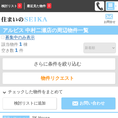
0
0
検討リスト
最近見た物件
お問合せ
アルビス 中村二瀬店の周辺物件一覧
募集中のみ表示
1
該当物件
棟
1
空き数
件
さらに条件を絞り込む
物件リクエスト
チェックした物件をまとめて
検討リストに追加
お問い合わせ
SK House
賃貸｜マンション