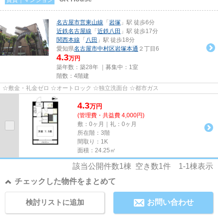
名古屋市営東山線
「
岩塚
」駅 徒歩6分
近鉄名古屋線
「
近鉄八田
」駅 徒歩17分
関西本線
「
八田
」駅 徒歩18分
愛知県
名古屋市中村区
岩塚本通
２丁目6
4.3
万円
築年数：築28年 ｜募集中：
1室
階数：4階建
☆敷金・礼金ゼロ ☆オートロック ☆独立洗面台 ☆都市ガス
4.3
万
円
(管理費・共益費 4,000円)
敷：0ヶ月｜礼：0ヶ月
所在階：3階
間取り：1K
面積：24.25㎡
該当公開件数
1
棟 空き数
1
件
1-1
棟表示
チェックした物件をまとめて
検討リストに追加
お問い合わせ