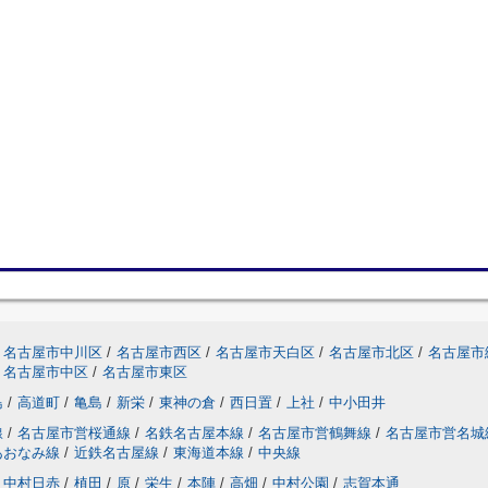
名古屋市中川区
/
名古屋市西区
/
名古屋市天白区
/
名古屋市北区
/
名古屋市
名古屋市中区
/
名古屋市東区
島
/
高道町
/
亀島
/
新栄
/
東神の倉
/
西日置
/
上社
/
中小田井
線
/
名古屋市営桜通線
/
名鉄名古屋本線
/
名古屋市営鶴舞線
/
名古屋市営名城
あおなみ線
/
近鉄名古屋線
/
東海道本線
/
中央線
中村日赤
/
植田
/
原
/
栄生
/
本陣
/
高畑
/
中村公園
/
志賀本通