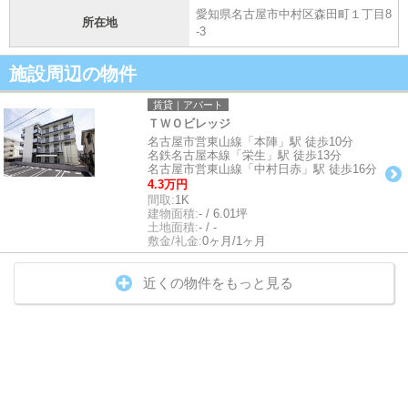
愛知県名古屋市中村区森田町１丁目8
所在地
-3
施設周辺の物件
賃貸｜アパート
ＴＷＯビレッジ
名古屋市営東山線「本陣」駅 徒歩10分
名鉄名古屋本線「栄生」駅 徒歩13分
名古屋市営東山線「中村日赤」駅 徒歩16分
4.3万円
間取:
1K
建物面積:
- / 6.01坪
土地面積:
- / -
敷金/礼金:
0ヶ月/1ヶ月
近くの物件をもっと見る