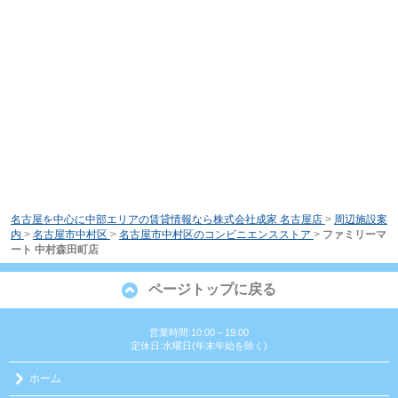
名古屋を中心に中部エリアの賃貸情報なら株式会社成家 名古屋店
>
周辺施設案
内
>
名古屋市中村区
>
名古屋市中村区のコンビニエンスストア
>
ファミリーマ
ート 中村森田町店
ページトップに戻る
営業時間:10:00～19:00
定休日:水曜日(年末年始を除く)
ホーム