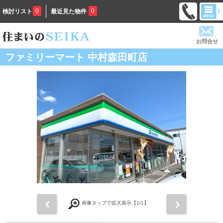
0
0
検討リスト
最近見た物件
お問合せ
ファミリーマート 中村森田町店
前
次
画像タップで拡大表示【
1
/1】