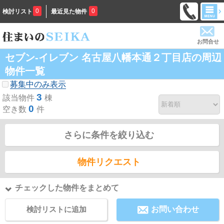
0
0
検討リスト
最近見た物件
お問合せ
セブン-イレブン 名古屋八幡本通２丁目店の周辺
物件一覧
募集中のみ表示
3
該当物件
棟
0
空き数
件
さらに条件を絞り込む
物件リクエスト
チェックした物件をまとめて
検討リストに追加
お問い合わせ