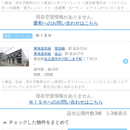
☆敷金・仲介手数料ゼロ ☆家賃1ヶ月フリーレント ☆家具家電付き・バストイレ
別 ☆冷蔵庫・電子レンジ・ＴＶ・洗濯機・カーテン・エアコンがついていますの
で、新生活が楽に始められます。
現在空室情報がありません。
愛和へのお問い合わせはこちら
ＷＩＳＨ
賃貸｜マンション
東海道本線
「
尾頭橋
」駅 徒歩15分
東海道本線
「
金山
」駅 徒歩27分
愛知県
名古屋市中川区
二女子町
１丁目13
-
築年数：築16年
階数：2階建
☆敷金・礼金・仲介手数料ゼロ ☆家賃2ヶ月フリーレント ☆バストイレ別 ☆エア
コンがついていますので、新生活が楽に始められます。
現在空室情報がありません。
ＷＩＳＨへのお問い合わせはこちら
該当公開件数
3
棟
1-3
棟表示
チェックした物件をまとめて