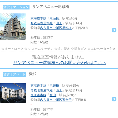
サンアベニュー尾頭橋
賃貸｜マンション
東海道本線
「
尾頭橋
」駅 徒歩6分
名鉄名古屋本線
「
山王
」駅 徒歩14分
愛知県
名古屋市中川区
尾頭橋
３丁目20-8
-
築年数：築23年
階数：6階建
☆オートロック ☆ システムキッチン ☆追い焚き ☆都市ガス ☆エレベーター付き
現在空室情報がありません。
サンアベニュー尾頭橋へのお問い合わせはこちら
愛和
賃貸｜アパート
東海道本線
「
尾頭橋
」駅 徒歩15分
名鉄名古屋本線
「
山王
」駅 徒歩19分
東海道本線
「
金山
」駅 徒歩28分
愛知県
名古屋市中川区
五女子
２丁目9-6
-
築年数：築22年
階数：2階建