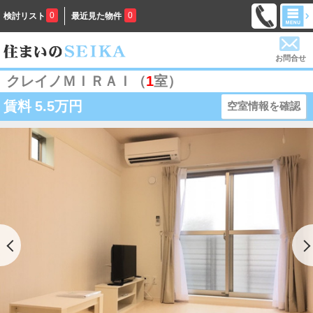
0
0
検討リスト
最近見た物件
お問合せ
クレイノＭＩＲＡＩ（
1
室）
賃料
5.5万円
空室情報を確認