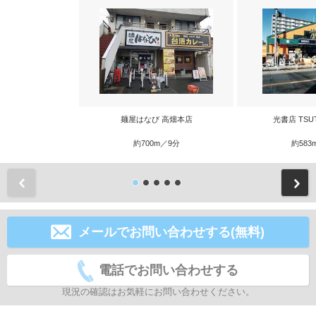
麺屋はなび 高畑本店
光書店 TSU
約700m／9分
約583
前
メールでお問い合わせする(無料)
電話でお問い合わせする
現況の確認はお気軽にお問い合わせください。