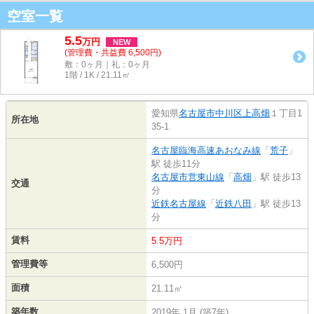
空室一覧
5.5
万
円
NEW
(管理費・共益費 6,500円)
敷：0ヶ月｜礼：0ヶ月
1階 / 1K / 21.11㎡
愛知県
名古屋市中川区
上高畑
１丁目1
所在地
35-1
名古屋臨海高速あおなみ線
「
荒子
」
駅 徒歩11分
名古屋市営東山線
「
高畑
」駅 徒歩13
交通
分
近鉄名古屋線
「
近鉄八田
」駅 徒歩13
分
賃料
5.5万円
管理費等
6,500円
面積
21.11㎡
築年数
2019年 1月 (築7年)