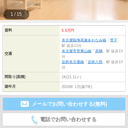
1 / 15
賃料
5.5万円
名古屋臨海高速あおなみ線
「
荒子
」
駅 徒歩11分
名古屋市営東山線
「
高畑
」駅 徒歩13
交通
分
近鉄名古屋線
「
近鉄八田
」駅 徒歩13
分
間取り(面積)
1K(21.11㎡)
築年月
2019年 1月(築7年)
メールでお問い合わせする(無料)
電話でお問い合わせする