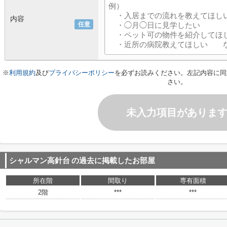
内容
任意
※
利用規約
及び
プライバシーポリシー
を必ずお読みください。左記内容に同
さい。
未入力項目がありま
シャルマン高針台
の過去に掲載したお部屋
所在階
間取り
専有面積
2階
***
***