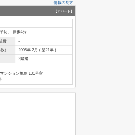
情報の見方
【アパート】
勢子坊」 停歩4分
益費
-
年数）
2005年 2月 ( 築21年 )
2階建
マンション亀島 101号室
号