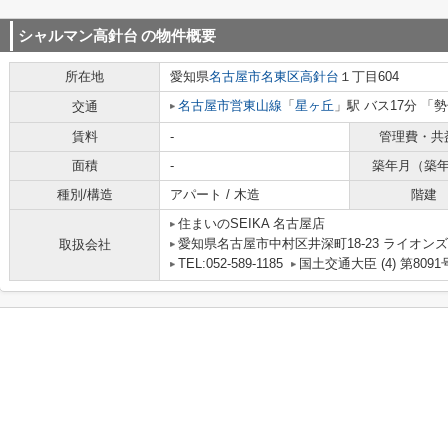
シャルマン高針台
の物件概要
所在地
愛知県
名古屋市名東区
高針台
１丁目604
名古屋市営東山線
「
星ヶ丘
」駅 バス17分 「
交通
賃料
-
管理費・共
面積
-
築年月（築
種別/構造
アパート / 木造
階建
住まいのSEIKA 名古屋店
愛知県名古屋市中村区井深町18-23 ライオンズ
取扱会社
TEL:052-589-1185
国土交通大臣 (4) 第8091