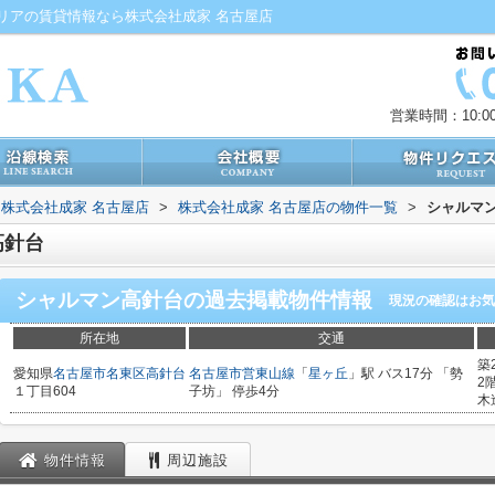
リアの賃貸情報なら株式会社成家 名古屋店
営業時間：10:00
株式会社成家 名古屋店
>
株式会社成家 名古屋店の物件一覧
>
シャルマ
高針台
シャルマン高針台
の過去掲載物件情報
現況の確認はお気
所在地
交通
築
愛知県
名古屋市名東区
高針台
名古屋市営東山線
「
星ヶ丘
」駅 バス17分 「勢
2
１丁目604
子坊」 停歩4分
木
物件情報
周辺施設