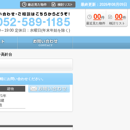
最終更新：2026年08月09日
00
00
件
件
最近見た物件
検討リスト
～19:00
定休日：水曜日(年末年始を除く)
ン高針台
軽にお問い合わせください。
建物
21年
階建
造