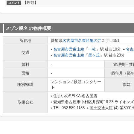
【外観】
コメント
メゾン親名
の物件概要
所在地
愛知県
名古屋市名東区
亀の井
２丁目151
名古屋市営東山線
「
一社
」駅 徒歩10分
名古
交通
名古屋市営東山線
「
星ヶ丘
」駅 徒歩20分
賃料
-
管理費・共
面積
-
築年月（築
マンション / 鉄筋コンクリー
種別/構造
階建
ト
住まいのSEIKA 名古屋店
愛知県名古屋市中村区井深町18-23 ライオンズ
取扱会社
TEL:052-589-1185
国土交通大臣 (4) 第8091