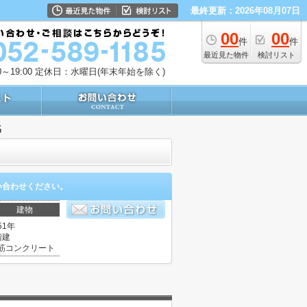
最終更新：2026年08月07日
00
00
件
件
最近見た物件
検討リスト
～19:00
定休日：水曜日(年末年始を除く)
名
い合わせください。
建物
51年
階建
筋コンクリート