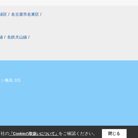
緑区
/
名古屋市名東区
/
線
/
名鉄犬山線
/
ン亀島 101
当社の
をご確認ください。
閉じる
「Cookieの取扱いについて」