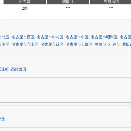
所在階
間取り
専有面積
2階
***
***
市北区
名古屋市西区
名古屋市中村区
名古屋市中区
名古屋市昭和区
名古
市南区
名古屋市守山区
名古屋市緑区
名古屋市天白区
豊橋市
刈谷市
豊田
延珠町
高針荒田
が丘