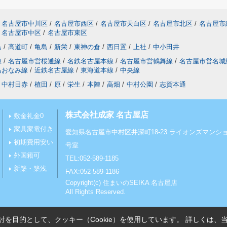
名古屋市中川区
/
名古屋市西区
/
名古屋市天白区
/
名古屋市北区
/
名古屋市
名古屋市中区
/
名古屋市東区
島
/
高道町
/
亀島
/
新栄
/
東神の倉
/
西日置
/
上社
/
中小田井
線
/
名古屋市営桜通線
/
名鉄名古屋本線
/
名古屋市営鶴舞線
/
名古屋市営名城
あおなみ線
/
近鉄名古屋線
/
東海道本線
/
中央線
中村日赤
/
植田
/
原
/
栄生
/
本陣
/
高畑
/
中村公園
/
志賀本通
株式会社成家 名古屋店
敷金礼金0
家具家電付き
愛知県名古屋市中村区井深町18-23 ライオンズマンショ
初期費用安い
号室
外国籍可
TEL:052-589-1185
新築・築浅
FAX:052-589-1186
Copyright(c) 住まいのSEIKA 名古屋店
All Rights Reserved.
を目的として、クッキー（Cookie）を使用しています。
詳しくは、