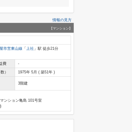
情報の見方
【マンション】
屋市営東山線
「
上社
」駅 徒歩21分
益費
-
年数）
1975年 5月 ( 築51年 )
3階建
マンション亀島 101号室
号