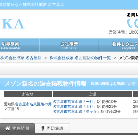
賃貸情報なら株式会社成家 名古屋店
営業時間：10:00
株式会社成家 名古屋店
>
株式会社成家 名古屋店の物件一覧
>
メゾン親
メゾン親名
の過去掲載物件情報
現況の確認はお気軽にお問
所在地
交通
名古屋市営東山線
「
一社
」駅 徒歩10分
築
愛知県
名古屋市名東区
亀の井
名古屋市営東山線
「
上社
」駅 徒歩21分
3
２丁目151
名古屋市営東山線
「
星ヶ丘
」駅 徒歩20分
鉄
物件情報
周辺施設