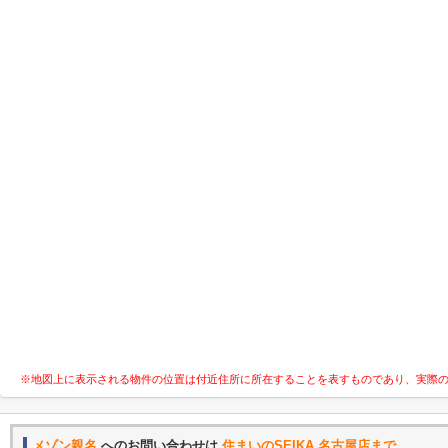
※地図上に表示される物件の位置は付近住所に所在することを表すものであり、実際
メゾン親名
へのお問い合わせは
住まいのSEIKA 名古屋店まで