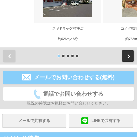
スギドラッグ 打中店
コメダ珈琲
約626m／8分
約763
前
メールでお問い合わせする(無料)
電話でお問い合わせする
現況の確認はお気軽にお問い合わせください。
メールで共有する
LINEで共有する