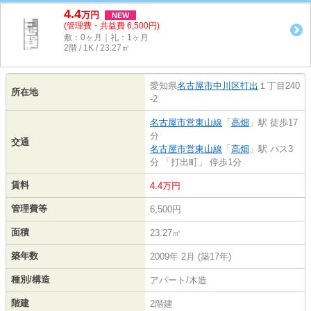
4.4
万
円
NEW
(管理費・共益費 6,500円)
敷：0ヶ月｜礼：1ヶ月
2階 / 1K / 23.27㎡
愛知県
名古屋市中川区
打出
１丁目240
所在地
-2
名古屋市営東山線
「
高畑
」駅 徒歩17
分
交通
名古屋市営東山線
「
高畑
」駅 バス3
分 「打出町」 停歩1分
賃料
4.4万円
管理費等
6,500円
面積
23.27㎡
築年数
2009年 2月 (築17年)
種別/構造
アパート/木造
階建
2階建