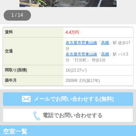
1 / 14
賃料
4.4万円
名古屋市営東山線
「
高畑
」駅 徒歩17
分
交通
名古屋市営東山線
「
高畑
」駅 バス3
分 「打出町」 停歩1分
間取り(面積)
1K(23.27㎡)
築年月
2009年 2月(築17年)
メールでお問い合わせする(無料)
電話でお問い合わせする
空室一覧