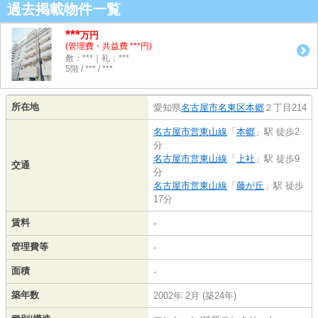
過去掲載物件一覧
***
万円
(管理費・共益費 ***円)
敷：***｜礼：***
5階 / *** / ***
所在地
愛知県
名古屋市名東区
本郷
２丁目214
名古屋市営東山線
「
本郷
」駅 徒歩2
分
名古屋市営東山線
「
上社
」駅 徒歩9
交通
分
名古屋市営東山線
「
藤が丘
」駅 徒歩
17分
賃料
-
管理費等
-
面積
-
築年数
2002年 2月 (築24年)