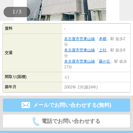
1 / 3
賃料
-
名古屋市営東山線
「
本郷
」駅 徒歩2
分
名古屋市営東山線
「
上社
」駅 徒歩9
交通
分
名古屋市営東山線
「
藤が丘
」駅 徒歩
17分
間取り(面積)
-(-)
築年月
2002年 2月(築24年)
メールでお問い合わせする(無料)
電話でお問い合わせする