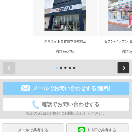
クリエイト名古屋本郷駅前店
セブン-イレブン 
約212m／3分
約243
前
メールでお問い合わせする(無料)
電話でお問い合わせする
現況の確認はお気軽にお問い合わせください。
メールで共有する
LINEで共有する