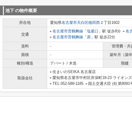
池下
の物件概要
所在地
愛知県
名古屋市天白区
植田西
２丁目1602
名古屋市営鶴舞線
「
塩釜口
」駅 徒歩8分
名
交通
名古屋市営鶴舞線
「
原
」駅 徒歩22分
賃料
-
管理費・共
面積
-
築年月（築
種別/構造
アパート / 木造
階建
住まいのSEIKA 名古屋店
愛知県名古屋市中村区井深町18-23 ライオンズ
取扱会社
TEL:052-589-1185
国土交通大臣 (4) 第8091