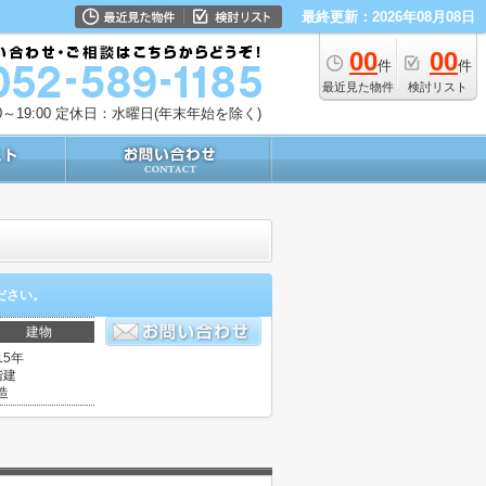
最終更新：2026年08月08日
00
00
件
件
最近見た物件
検討リスト
～19:00
定休日：水曜日(年末年始を除く)
ださい。
建物
15年
階建
造