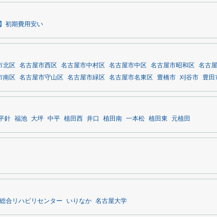
】初期費用安い
市北区
名古屋市西区
名古屋市中村区
名古屋市中区
名古屋市昭和区
名古
市南区
名古屋市守山区
名古屋市緑区
名古屋市名東区
豊橋市
刈谷市
豊田
平針
福池
大坪
中平
植田西
井口
植田南
一本松
植田東
元植田
総合リハビリセンター
いりなか
名古屋大学