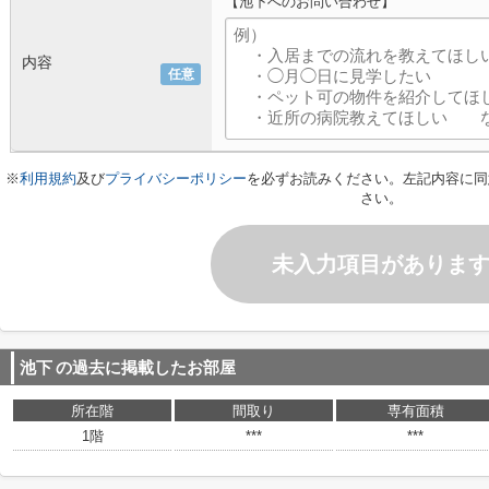
【池下へのお問い合わせ】
内容
任意
※
利用規約
及び
プライバシーポリシー
を必ずお読みください。左記内容に同
さい。
未入力項目がありま
池下
の過去に掲載したお部屋
所在階
間取り
専有面積
1階
***
***