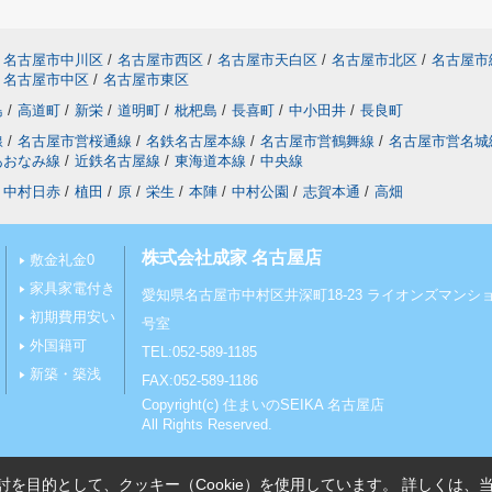
名古屋市中川区
/
名古屋市西区
/
名古屋市天白区
/
名古屋市北区
/
名古屋市
名古屋市中区
/
名古屋市東区
島
/
高道町
/
新栄
/
道明町
/
枇杷島
/
長喜町
/
中小田井
/
長良町
線
/
名古屋市営桜通線
/
名鉄名古屋本線
/
名古屋市営鶴舞線
/
名古屋市営名城
あおなみ線
/
近鉄名古屋線
/
東海道本線
/
中央線
中村日赤
/
植田
/
原
/
栄生
/
本陣
/
中村公園
/
志賀本通
/
高畑
株式会社成家 名古屋店
敷金礼金0
家具家電付き
愛知県名古屋市中村区井深町18-23 ライオンズマンショ
初期費用安い
号室
外国籍可
TEL:052-589-1185
新築・築浅
FAX:052-589-1186
Copyright(c) 住まいのSEIKA 名古屋店
All Rights Reserved.
を目的として、クッキー（Cookie）を使用しています。
詳しくは、