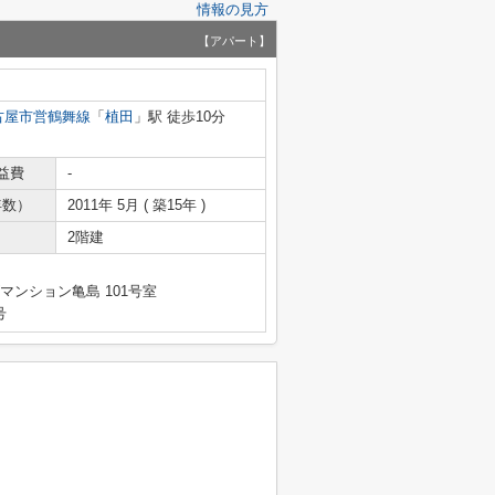
情報の見方
【アパート】
古屋市営鶴舞線
「
植田
」駅 徒歩10分
益費
-
年数）
2011年 5月 ( 築15年 )
2階建
マンション亀島 101号室
号