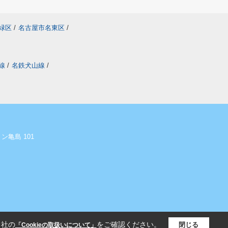
緑区
/
名古屋市名東区
/
線
/
名鉄犬山線
/
ン亀島 101
当社の
をご確認ください。
閉じる
「Cookieの取扱いについて」