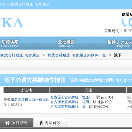
報なら株式会社成家 名古屋店
営業時間：10:00
株式会社成家 名古屋店
>
株式会社成家 名古屋店の物件一覧
>
池下
池下
の過去掲載物件情報
現況の確認はお気軽にお問い合わせく
所在地
交通
名古屋市営鶴舞線
「
塩釜口
」駅 徒歩8分
築
愛知県
名古屋市天白区
植田西
名古屋市営鶴舞線
「
植田
」駅 徒歩10分
2
２丁目1602
名古屋市営鶴舞線
「
原
」駅 徒歩22分
木
物件情報
周辺施設