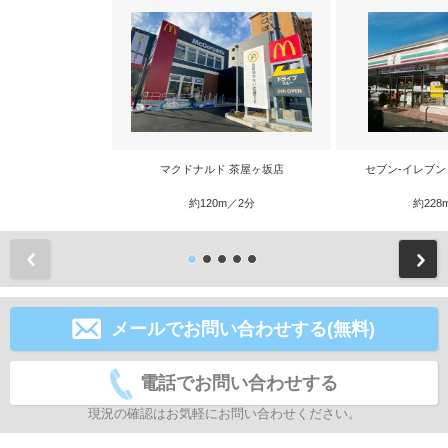
マクドナルド 茶屋ヶ坂店
セブン-イレブン
約120m／2分
約228
前
メールでお問い合わせする(無料)
電話でお問い合わせする
現況の確認はお気軽にお問い合わせください。