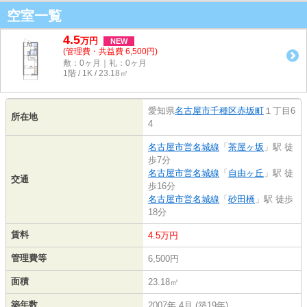
空室一覧
4.5
万
円
NEW
(管理費・共益費 6,500円)
敷：0ヶ月｜礼：0ヶ月
1階 / 1K / 23.18㎡
愛知県
名古屋市千種区
赤坂町
１丁目6
所在地
4
名古屋市営名城線
「
茶屋ヶ坂
」駅 徒
歩7分
名古屋市営名城線
「
自由ヶ丘
」駅 徒
交通
歩16分
名古屋市営名城線
「
砂田橋
」駅 徒歩
18分
賃料
4.5万円
管理費等
6,500円
面積
23.18㎡
築年数
2007年 4月 (築19年)