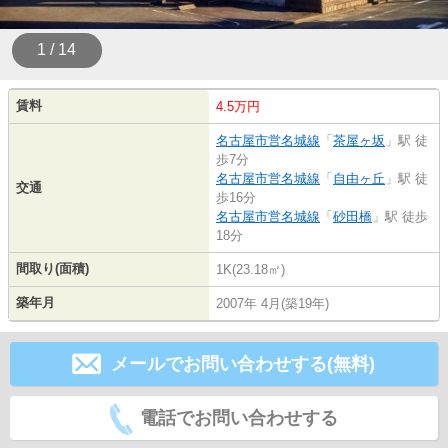
1 / 14
賃料
4.5万円
名古屋市営名城線
「
茶屋ヶ坂
」駅 徒
歩7分
名古屋市営名城線
「
自由ヶ丘
」駅 徒
交通
歩16分
名古屋市営名城線
「
砂田橋
」駅 徒歩
18分
間取り(面積)
1K(23.18㎡)
築年月
2007年 4月(築19年)
メールでお問い合わせする(無料)
電話でお問い合わせする