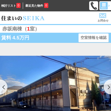
0
0
検討リスト
最近見た物件
お問合せ
赤坂南棟（
1
室）
賃料
4.5万円
空室情報を確認