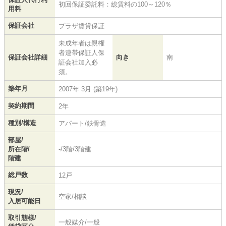
初回保証委託料：総賃料の100～120％
用料
保証会社
プラザ賃貸保証
未成年者は親権
者連帯保証人保
保証会社詳細
向き
南
証会社加入必
須。
築年月
2007年 3月 (築19年)
契約期間
2年
種別/構造
アパート/鉄骨造
部屋/
所在階/
-/3階/3階建
階建
総戸数
12戸
現況/
空家/相談
入居可能日
取引態様/
一般媒介/一般