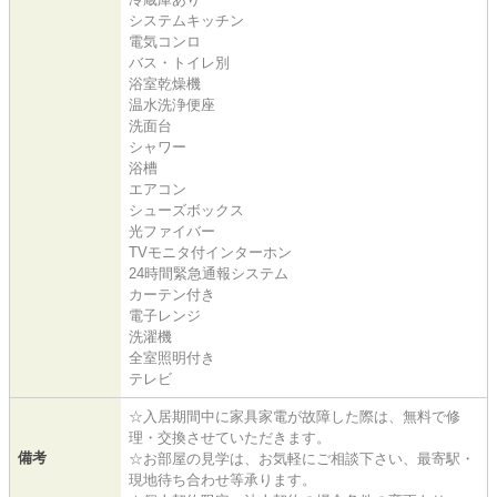
システムキッチン
電気コンロ
バス・トイレ別
浴室乾燥機
温水洗浄便座
洗面台
シャワー
浴槽
エアコン
シューズボックス
光ファイバー
TVモニタ付インターホン
24時間緊急通報システム
カーテン付き
電子レンジ
洗濯機
全室照明付き
テレビ
☆入居期間中に家具家電が故障した際は、無料で修
理・交換させていただきます。
備考
☆お部屋の見学は、お気軽にご相談下さい、最寄駅・
現地待ち合わせ等承ります。