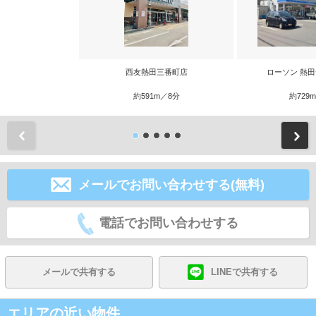
西友熱田三番町店
ローソン 熱
約591m／8分
約729
前
メールでお問い合わせする(無料)
電話でお問い合わせする
メールで共有する
LINEで共有する
エリアの近い物件