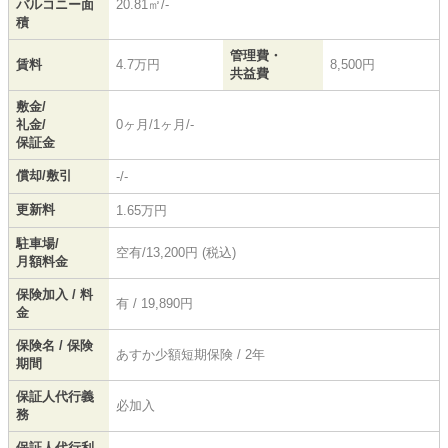
バルコニー面
20.81㎡/-
積
管理費・
賃料
4.7万円
8,500円
共益費
敷金/
礼金/
0ヶ月/1ヶ月/-
保証金
償却/敷引
-/-
更新料
1.65万円
駐車場/
空有/13,200円 (税込)
月額料金
保険加入 / 料
有 / 19,890円
金
保険名 / 保険
あすか少額短期保険 / 2年
期間
保証人代行義
必加入
務
保証人代行利