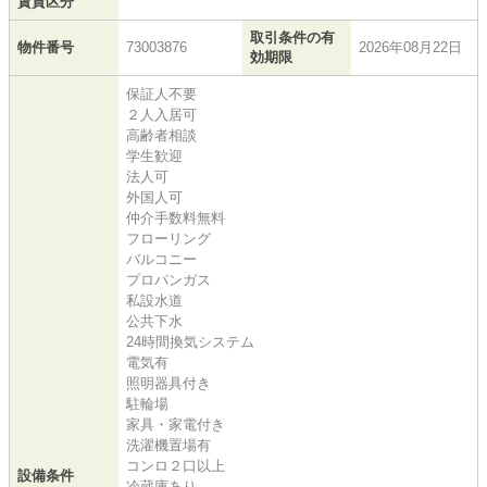
賃貸区分
取引条件の有
物件番号
73003876
2026年08月22日
効期限
保証人不要
２人入居可
高齢者相談
学生歓迎
法人可
外国人可
仲介手数料無料
フローリング
バルコニー
プロパンガス
私設水道
公共下水
24時間換気システム
電気有
照明器具付き
駐輪場
家具・家電付き
洗濯機置場有
コンロ２口以上
設備条件
冷蔵庫あり