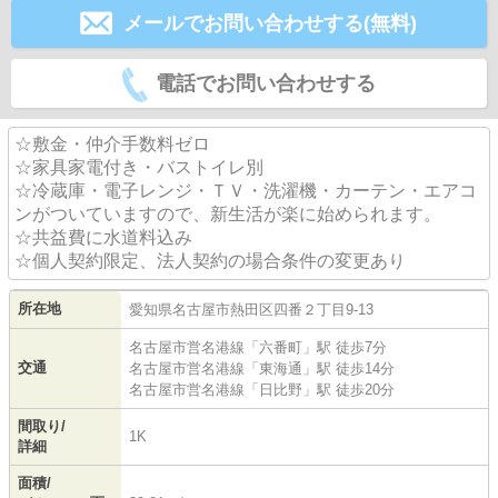
メールでお問い合わせする(無料)
電話でお問い合わせする
☆敷金・仲介手数料ゼロ
☆家具家電付き・バストイレ別
☆冷蔵庫・電子レンジ・ＴＶ・洗濯機・カーテン・エアコ
ンがついていますので、新生活が楽に始められます。
☆共益費に水道料込み
☆個人契約限定、法人契約の場合条件の変更あり
所在地
愛知県
名古屋市熱田区
四番
２丁目9-13
名古屋市営名港線
「
六番町
」駅 徒歩7分
交通
名古屋市営名港線
「
東海通
」駅 徒歩14分
名古屋市営名港線
「
日比野
」駅 徒歩20分
間取り/
1K
詳細
面積/