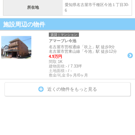
愛知県名古屋市千種区今池１丁目30-
所在地
6
施設周辺の物件
賃貸｜マンション
アマーブレ今池
名古屋市営桜通線「吹上」駅 徒歩9分
名古屋市営東山線「今池」駅 徒歩12分
4.9万円
間取:
1K
建物面積:
- / 7.33坪
土地面積:
- / -
敷金/礼金:
0ヶ月/0ヶ月
近くの物件をもっと見る