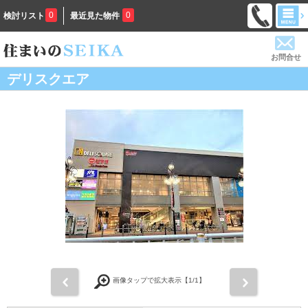
0
0
検討リスト
最近見た物件
お問合せ
デリスクエア
前
次
画像タップで拡大表示【
1
/1】