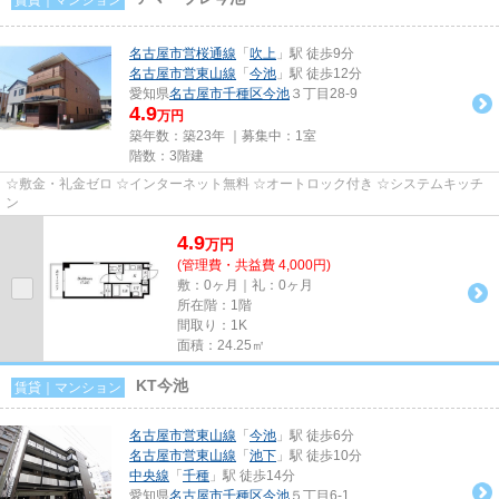
名古屋市営桜通線
「
吹上
」駅 徒歩9分
名古屋市営東山線
「
今池
」駅 徒歩12分
愛知県
名古屋市千種区
今池
３丁目28-9
4.9
万円
築年数：築23年 ｜募集中：
1室
階数：3階建
☆敷金・礼金ゼロ ☆インターネット無料 ☆オートロック付き ☆システムキッチ
ン
4.9
万
円
(管理費・共益費 4,000円)
敷：0ヶ月｜礼：0ヶ月
所在階：1階
間取り：1K
面積：24.25㎡
KT今池
賃貸｜マンション
名古屋市営東山線
「
今池
」駅 徒歩6分
名古屋市営東山線
「
池下
」駅 徒歩10分
中央線
「
千種
」駅 徒歩14分
愛知県
名古屋市千種区
今池
５丁目6-1