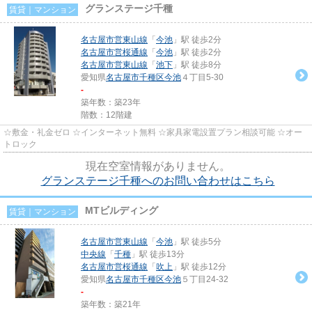
グランステージ千種
賃貸｜マンション
名古屋市営東山線
「
今池
」駅 徒歩2分
名古屋市営桜通線
「
今池
」駅 徒歩2分
名古屋市営東山線
「
池下
」駅 徒歩8分
愛知県
名古屋市千種区
今池
４丁目5-30
-
築年数：築23年
階数：12階建
☆敷金・礼金ゼロ ☆インターネット無料 ☆家具家電設置プラン相談可能 ☆オー
トロック
現在空室情報がありません。
グランステージ千種へのお問い合わせはこちら
MTビルディング
賃貸｜マンション
名古屋市営東山線
「
今池
」駅 徒歩5分
中央線
「
千種
」駅 徒歩13分
名古屋市営桜通線
「
吹上
」駅 徒歩12分
愛知県
名古屋市千種区
今池
５丁目24-32
-
築年数：築21年