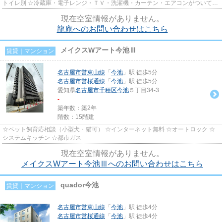
トイレ別 ☆冷蔵庫・電子レンジ・ＴＶ・洗濯機・カーテン・エアコンがついてい
ますので、新生活が楽に始めら...
現在空室情報がありません。
龍庵へのお問い合わせはこちら
メイクスWアート今池Ⅲ
賃貸｜マンション
名古屋市営東山線
「
今池
」駅 徒歩5分
名古屋市営桜通線
「
今池
」駅 徒歩5分
愛知県
名古屋市千種区
今池
５丁目34-3
-
築年数：築2年
階数：15階建
☆ペット飼育応相談（小型犬・猫可） ☆インターネット無料 ☆オートロック ☆
システムキッチン ☆都市ガス
現在空室情報がありません。
メイクスWアート今池Ⅲへのお問い合わせはこちら
quador今池
賃貸｜マンション
名古屋市営東山線
「
今池
」駅 徒歩4分
名古屋市営桜通線
「
今池
」駅 徒歩4分