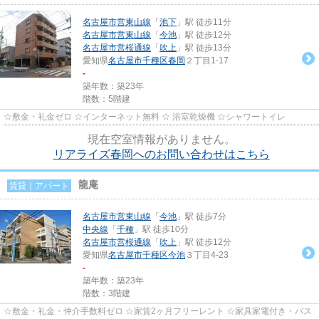
名古屋市営東山線
「
池下
」駅 徒歩11分
名古屋市営東山線
「
今池
」駅 徒歩12分
名古屋市営桜通線
「
吹上
」駅 徒歩13分
愛知県
名古屋市千種区
春岡
２丁目1-17
-
築年数：築23年
階数：5階建
☆敷金・礼金ゼロ ☆インターネット無料 ☆ 浴室乾燥機 ☆シャワートイレ
現在空室情報がありません。
リアライズ春岡へのお問い合わせはこちら
龍庵
賃貸｜アパート
名古屋市営東山線
「
今池
」駅 徒歩7分
中央線
「
千種
」駅 徒歩10分
名古屋市営桜通線
「
吹上
」駅 徒歩12分
愛知県
名古屋市千種区
今池
３丁目4-23
-
築年数：築23年
階数：3階建
☆敷金・礼金・仲介手数料ゼロ ☆家賃2ヶ月フリーレント ☆家具家電付き・バス