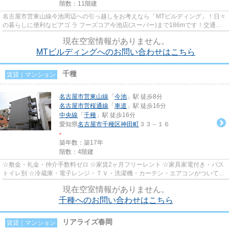
階数：11階建
名古屋市営東山線今池周辺への引っ越しをお考えなら「MTビルディング」！日々
の暮らしに便利なピアゴ ラ フーズコア今池店(スーパー)まで186mです！交通ア
クセスの充実した住まいをお...
現在空室情報がありません。
MTビルディングへのお問い合わせはこちら
千種
賃貸｜マンション
名古屋市営東山線
「
今池
」駅 徒歩8分
名古屋市営桜通線
「
車道
」駅 徒歩16分
中央線
「
千種
」駅 徒歩16分
愛知県
名古屋市千種区
神田町
３３－１６
-
築年数：築17年
階数：4階建
☆敷金・礼金・仲介手数料ゼロ ☆家賃2ヶ月フリーレント ☆家具家電付き・バス
トイレ別 ☆冷蔵庫・電子レンジ・ＴＶ・洗濯機・カーテン・エアコンがついてい
ますので、新生活が楽に始めら...
現在空室情報がありません。
千種へのお問い合わせはこちら
リアライズ春岡
賃貸｜マンション