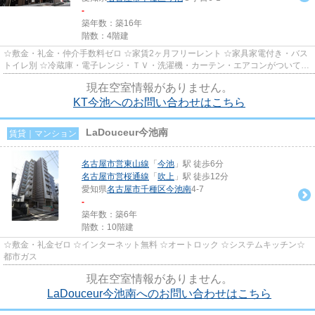
-
築年数：築16年
階数：4階建
☆敷金・礼金・仲介手数料ゼロ ☆家賃2ヶ月フリーレント ☆家具家電付き・バス
トイレ別 ☆冷蔵庫・電子レンジ・ＴＶ・洗濯機・カーテン・エアコンがついてい
ますので、新生活が楽に始めら...
現在空室情報がありません。
KT今池へのお問い合わせはこちら
LaDouceur今池南
賃貸｜マンション
名古屋市営東山線
「
今池
」駅 徒歩6分
名古屋市営桜通線
「
吹上
」駅 徒歩12分
愛知県
名古屋市千種区
今池南
4-7
-
築年数：築6年
階数：10階建
☆敷金・礼金ゼロ ☆インターネット無料 ☆オートロック ☆システムキッチン☆
都市ガス
現在空室情報がありません。
LaDouceur今池南へのお問い合わせはこちら