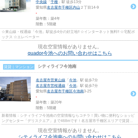
中央線
「
千種
」駅 徒歩13分
愛知県
名古屋市千種区
内山
２丁目14-9
-
築年数：築4年
階数：5階建
☆東山線・桜通線「今池」駅徒歩4分の好立地!! ☆インターネット無料!! ☆宅配ボ
ックス ☆エレベーター
現在空室情報がありません。
quador今池へのお問い合わせはこちら
シティライフ今池南
賃貸｜マンション
名古屋市営東山線
「
今池
」駅 徒歩7分
名古屋市営桜通線
「
今池
」駅 徒歩7分
愛知県
名古屋市千種区
今池南
3-25
-
築年数：築20年
階数：5階建
新着情報：シティライフ今池南の空室情報ならコチラ！買い物に便利なショッピ
ングセンター「デリスクエア」まで468mです！名古屋市千種区エリアで賃貸情
報をお探しになるなら、ぜひ当...
現在空室情報がありません。
シティライフ今池南へのお問い合わせはこちら