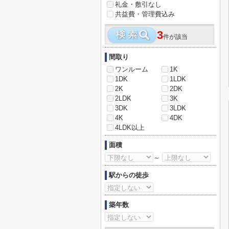
礼金・敷引なし
共益費・管理費込み
3
件が該当
間取り
ワンルーム
1K
1DK
1LDK
2K
2DK
2LDK
3K
3DK
3LDK
4K
4DK
4LDK以上
面積
～
駅からの徒歩
築年数