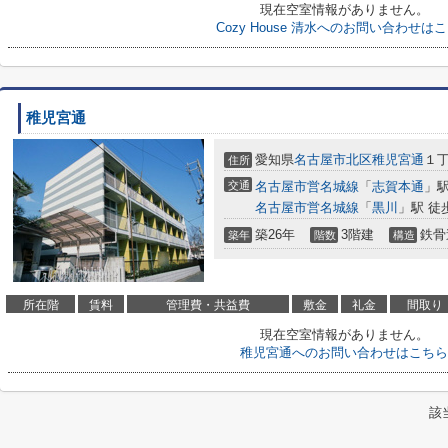
現在空室情報がありません。
Cozy House 清水へのお問い合わせは
稚児宮通
愛知県
名古屋市北区
稚児宮通
１丁
住所
交通
名古屋市営名城線
「
志賀本通
」駅
名古屋市営名城線
「
黒川
」駅 徒
築26年
3階建
鉄骨
築年
階数
構造
所在階
賃料
管理費・共益費
敷金
礼金
間取り
現在空室情報がありません。
稚児宮通へのお問い合わせはこちら
該