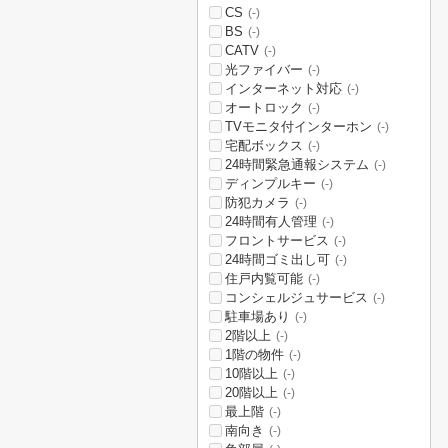
CS
(-)
BS
(-)
CATV
(-)
光ファイバー
(-)
インターネット対応
(-)
オートロック
(-)
TVモニタ付インターホン
(-)
宅配ボックス
(-)
24時間緊急通報システム
(-)
ディンプルキー
(-)
防犯カメラ
(-)
24時間有人管理
(-)
フロントサービス
(-)
24時間ゴミ出し可
(-)
住戸内覧可能
(-)
コンシェルジュサービス
(-)
駐車場あり
(-)
2階以上
(-)
1階の物件
(-)
10階以上
(-)
20階以上
(-)
最上階
(-)
南向き
(-)