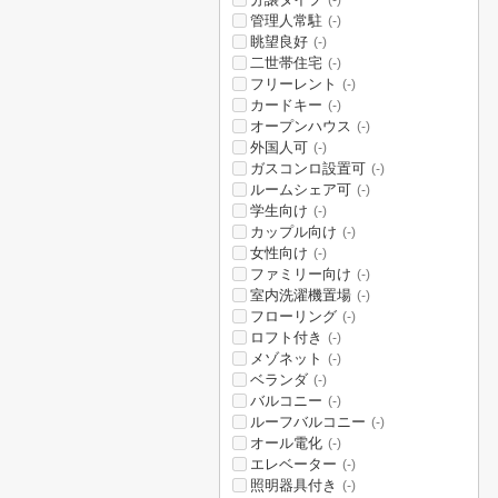
(-)
管理人常駐
(-)
眺望良好
(-)
二世帯住宅
(-)
フリーレント
(-)
カードキー
(-)
オープンハウス
(-)
外国人可
(-)
ガスコンロ設置可
(-)
ルームシェア可
(-)
学生向け
(-)
カップル向け
(-)
女性向け
(-)
ファミリー向け
(-)
室内洗濯機置場
(-)
フローリング
(-)
ロフト付き
(-)
メゾネット
(-)
ベランダ
(-)
バルコニー
(-)
ルーフバルコニー
(-)
オール電化
(-)
エレベーター
(-)
照明器具付き
(-)