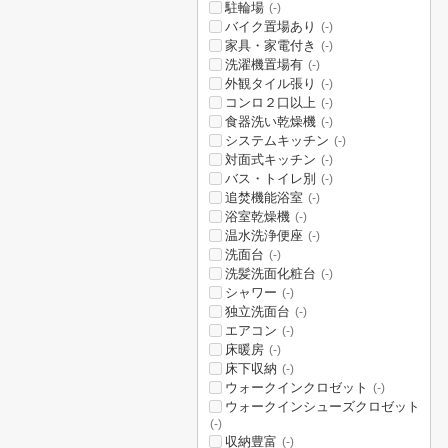
駐輪場
(-)
バイク置場あり
(-)
家具・家電付き
(-)
洗濯機置場有
(-)
外観タイル張り
(-)
コンロ２口以上
(-)
食器洗い乾燥機
(-)
システムキッチン
(-)
対面式キッチン
(-)
バス・トイレ別
(-)
追焚機能浴室
(-)
浴室乾燥機
(-)
温水洗浄便座
(-)
洗面台
(-)
洗髪洗面化粧台
(-)
シャワー
(-)
独立洗面台
(-)
エアコン
(-)
床暖房
(-)
床下収納
(-)
ウォークインクロゼット
(-)
ウォークインシューズクロゼット
(-)
収納豊富
(-)