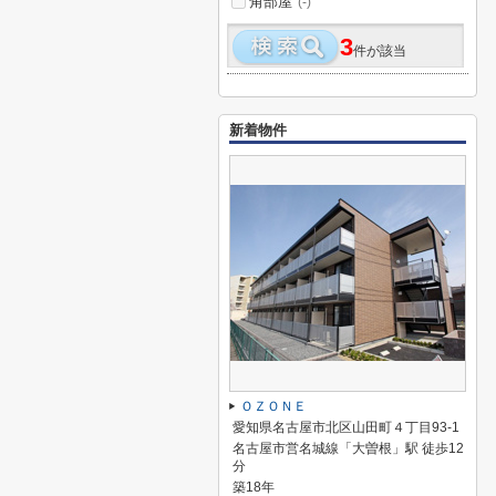
角部屋
(-)
3
件が該当
新着物件
ＯＺＯＮＥ
愛知県名古屋市北区山田町４丁目93-1
名古屋市営名城線「大曽根」駅 徒歩12
分
築18年