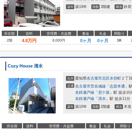
築19年
3階建
鉄骨
築年
階数
構造
所在階
賃料
管理費・共益費
敷金
礼金
間取り
4.8
万円
0ヶ月
0ヶ月
2階
8,000円
1K
Cozy House 清水
愛知県
名古屋市北区
水切町
２丁目1
住所
交通
名古屋市営名城線
「
志賀本通
」駅
名鉄瀬戸線
「
尼ケ坂
」駅 徒歩10
名鉄瀬戸線
「
清水
」駅 徒歩11分
築10年
2階建
木造
築年
階数
構造
所在階
賃料
管理費・共益費
敷金
礼金
間取り