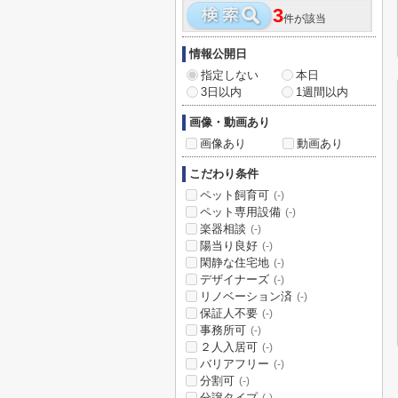
3
件が該当
情報公開日
指定しない
本日
3日以内
1週間以内
画像・動画あり
画像あり
動画あり
こだわり条件
ペット飼育可
(-)
ペット専用設備
(-)
楽器相談
(-)
陽当り良好
(-)
閑静な住宅地
(-)
デザイナーズ
(-)
リノベーション済
(-)
保証人不要
(-)
事務所可
(-)
２人入居可
(-)
バリアフリー
(-)
分割可
(-)
分譲タイプ