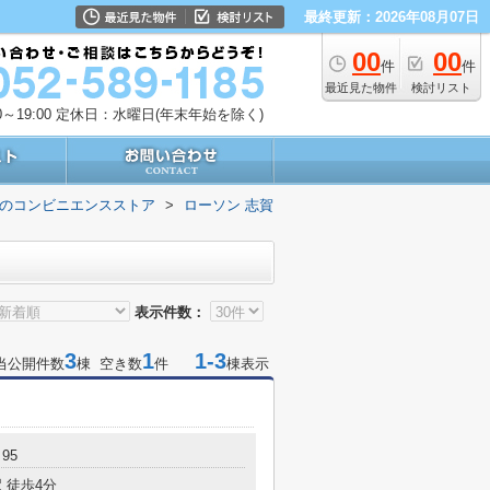
最終更新：2026年08月07日
00
00
件
件
最近見た物件
検討リスト
～19:00
定休日：水曜日(年末年始を除く)
のコンビニエンスストア
>
ローソン 志賀
表示件数：
3
1
1-3
当公開件数
棟 空き数
件
棟表示
95
 徒歩4分