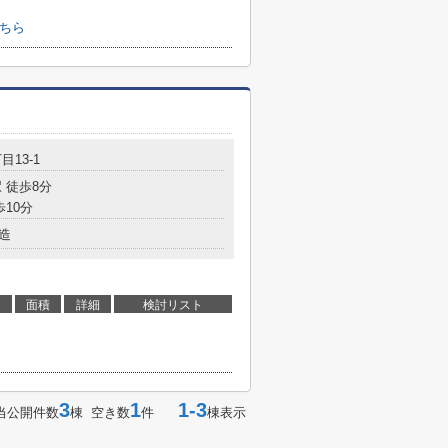
こちら
目13-1
 徒歩8分
歩10分
造
面積
詳細
検討リスト
3
1
1-3
当公開件数
棟 空き数
件
棟表示