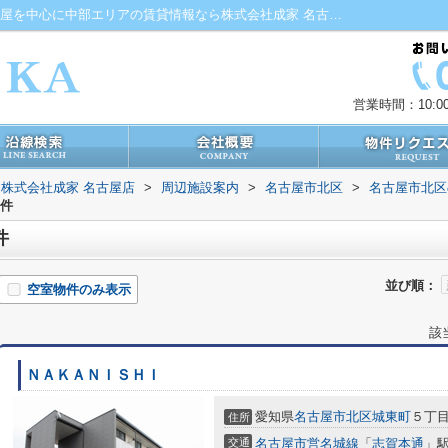
ローソン 志賀本通店周辺の物件一覧｜名古屋を中心に中部エリアの賃貸情報なら株式会社成家 名古屋店
営業時間：10:00
株式会社成家 名古屋店
>
周辺施設案内
>
名古屋市北区
>
名古屋市北区
物件
件
並び順：
空室物件のみ表示
該
ＮＡＫＡＮＩＳＨＩ
愛知県
名古屋市北区
城東町
５丁目
住所
交通
名古屋市営名城線
「
志賀本通
」駅