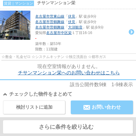
チサンマンション栄
賃貸｜マンション
名古屋市営東山線
「
伏見
」駅 徒歩9分
名古屋市営鶴舞線
「
伏見
」駅 徒歩9分
名古屋市営鶴舞線
「
大須観音
」駅 徒歩9分
愛知県
名古屋市中区
栄
１丁目16-16
-
築年数：築53年
階数：11階建
☆敷金・礼金ゼロ ☆システムキッチン ☆独立洗面台 ☆都市ガス
現在空室情報がありません。
チサンマンション栄へのお問い合わせはこちら
該当公開件数
9
棟
1-9
棟表示
チェックした物件をまとめて
検討リストに追加
お問い合わせ
さらに条件を絞り込む