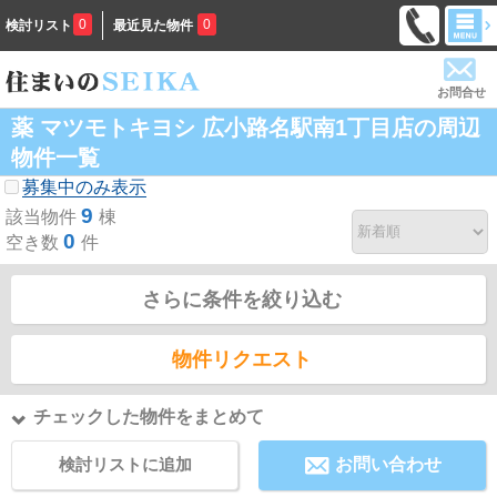
0
0
検討リスト
最近見た物件
お問合せ
薬 マツモトキヨシ 広小路名駅南1丁目店の周辺
物件一覧
募集中のみ表示
9
該当物件
棟
0
空き数
件
さらに条件を絞り込む
物件リクエスト
チェックした物件をまとめて
検討リストに追加
お問い合わせ