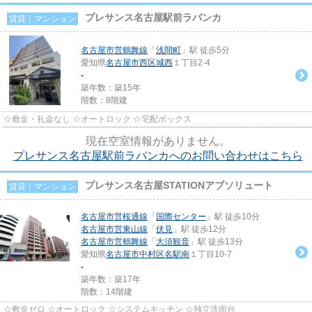
プレサンス名古屋駅前ラバンカ
賃貸｜マンション
名古屋市営鶴舞線
「
浅間町
」駅 徒歩5分
愛知県
名古屋市西区
城西
１丁目2-4
-
築年数：築15年
階数：8階建
☆敷金・礼金なし ☆オートロック ☆宅配ボックス
現在空室情報がありません。
プレサンス名古屋駅前ラバンカへのお問い合わせはこちら
プレサンス名古屋STATIONアブソリュート
賃貸｜マンション
名古屋市営桜通線
「
国際センター
」駅 徒歩10分
名古屋市営東山線
「
伏見
」駅 徒歩12分
名古屋市営鶴舞線
「
大須観音
」駅 徒歩13分
愛知県
名古屋市中村区
名駅南
１丁目10-7
-
築年数：築17年
階数：14階建
☆敷金ゼロ ☆オートロック ☆システムキッチン ☆独立洗面台