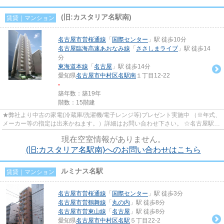
(旧:カスタリア名駅南)
賃貸｜マンション
名古屋市営桜通線
「
国際センター
」駅 徒歩10分
名古屋臨海高速あおなみ線
「
ささしまライブ
」駅 徒歩14
分
東海道本線
「
名古屋
」駅 徒歩14分
愛知県
名古屋市中村区
名駅南
１丁目12-22
-
築年数：築19年
階数：15階建
★弊社より中古の家電(冷蔵庫/洗濯機/電子レンジ等)プレゼント実施中 （※年式、
メーカー等の指定は出来かねます。）詳細はお問い合わせ下さい。 ☆名古屋駅近
くの人気物件 ☆インターネ...
現在空室情報がありません。
(旧:カスタリア名駅南)へのお問い合わせはこちら
ルミナス名駅
賃貸｜マンション
名古屋市営桜通線
「
国際センター
」駅 徒歩3分
名古屋市営鶴舞線
「
丸の内
」駅 徒歩8分
名古屋市営東山線
「
名古屋
」駅 徒歩8分
愛知県
名古屋市中村区
名駅
５丁目22-2