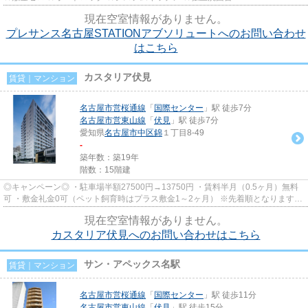
現在空室情報がありません。
プレサンス名古屋STATIONアブソリュートへのお問い合わせ
はこちら
カスタリア伏見
賃貸｜マンション
名古屋市営桜通線
「
国際センター
」駅 徒歩7分
名古屋市営東山線
「
伏見
」駅 徒歩7分
愛知県
名古屋市中区
錦
１丁目8-49
-
築年数：築19年
階数：15階建
◎キャンペーン◎ ・駐車場半額27500円→13750円 ・賃料半月（0.5ヶ月）無料
可 ・敷金礼金0可（ペット飼育時はプラス敷金1～2ヶ月） ※先着順となりますの
で、お早目にご連絡下さい(^^)
現在空室情報がありません。
カスタリア伏見へのお問い合わせはこちら
サン・アペックス名駅
賃貸｜マンション
名古屋市営桜通線
「
国際センター
」駅 徒歩11分
名古屋市営東山線
「
伏見
」駅 徒歩15分