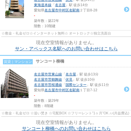
東海道本線
「
名古屋
」駅 徒歩14分
愛知県
名古屋市中村区
名駅南
２丁目8-28
-
築年数：築22年
階数：10階建
☆敷金・礼金ゼロ☆インターネット無料☆ オートロック☆独立洗面台
現在空室情報がありません。
サン・アペックス名駅へのお問い合わせはこちら
サンコート柳橋
賃貸｜マンション
名古屋市営東山線
「
名古屋
」駅 徒歩13分
名古屋市営鶴舞線
「
伏見
」駅 徒歩10分
名古屋市営桜通線
「
国際センター
」駅 徒歩11分
愛知県
名古屋市中村区
名駅南
１丁目7-12
-
築年数：築29年
階数：8階建
☆敷金・礼金ゼロ ☆追い焚き ☆宅配BOX ☆フリーレント”1ヶ月”OK ♪♪(共益費込)
現在空室情報がありません。
サンコート柳橋へのお問い合わせはこちら