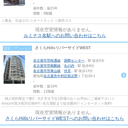
-
築年数：築25年
階数：9階建
☆敷金・礼金ゼロ ☆オートロック ☆都市ガス
現在空室情報がありません。
ルミナス名駅へのお問い合わせはこちら
さくらHillsリバーサイドWEST
賃貸｜マンション
名古屋市営桜通線
「
国際センター
」駅 徒歩5分
名古屋市営鶴舞線
「
丸の内
」駅 徒歩8分
名古屋市営東山線
「
伏見
」駅 徒歩13分
愛知県
名古屋市中村区
那古野
１丁目39-3
-
築年数：築18年
階数：12階建
・個人契約限定で敷0・礼0 空き予定1部屋のみ☆お早めにご連絡下さい☆
Amazon置き配対応物件!! / 名古屋駅まで徒歩圏内! / インターネット無料!
現在空室情報がありません。
さくらHillsリバーサイドWESTへのお問い合わせはこちら