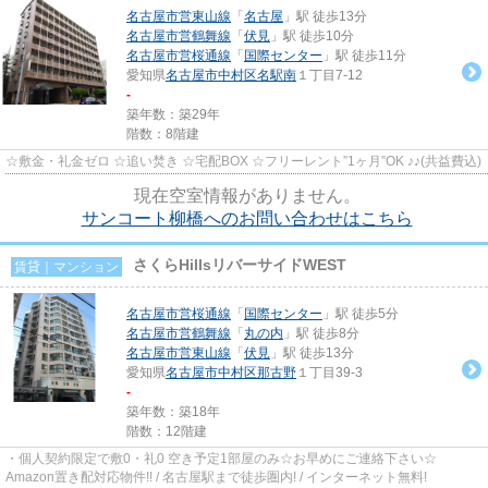
名古屋市営東山線
「
名古屋
」駅 徒歩13分
名古屋市営鶴舞線
「
伏見
」駅 徒歩10分
名古屋市営桜通線
「
国際センター
」駅 徒歩11分
愛知県
名古屋市中村区
名駅南
１丁目7-12
-
築年数：築29年
階数：8階建
☆敷金・礼金ゼロ ☆追い焚き ☆宅配BOX ☆フリーレント”1ヶ月”OK ♪♪(共益費込)
現在空室情報がありません。
サンコート柳橋へのお問い合わせはこちら
さくらHillsリバーサイドWEST
賃貸｜マンション
名古屋市営桜通線
「
国際センター
」駅 徒歩5分
名古屋市営鶴舞線
「
丸の内
」駅 徒歩8分
名古屋市営東山線
「
伏見
」駅 徒歩13分
愛知県
名古屋市中村区
那古野
１丁目39-3
-
築年数：築18年
階数：12階建
・個人契約限定で敷0・礼0 空き予定1部屋のみ☆お早めにご連絡下さい☆
Amazon置き配対応物件!! / 名古屋駅まで徒歩圏内! / インターネット無料!