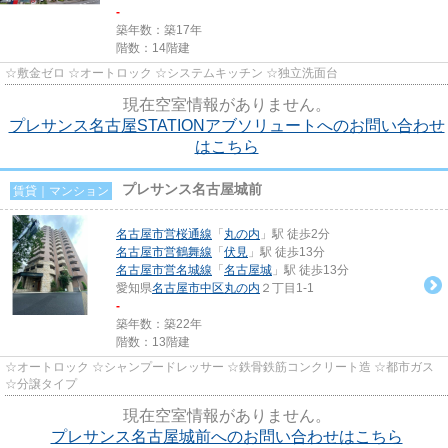
-
築年数：築17年
階数：14階建
☆敷金ゼロ ☆オートロック ☆システムキッチン ☆独立洗面台
現在空室情報がありません。
プレサンス名古屋STATIONアブソリュートへのお問い合わせ
はこちら
プレサンス名古屋城前
賃貸｜マンション
名古屋市営桜通線
「
丸の内
」駅 徒歩2分
名古屋市営鶴舞線
「
伏見
」駅 徒歩13分
名古屋市営名城線
「
名古屋城
」駅 徒歩13分
愛知県
名古屋市中区
丸の内
２丁目1-1
-
築年数：築22年
階数：13階建
☆オートロック ☆シャンプードレッサー ☆鉄骨鉄筋コンクリート造 ☆都市ガス
☆分譲タイプ
現在空室情報がありません。
プレサンス名古屋城前へのお問い合わせはこちら