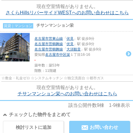
現在空室情報がありません。
さくらHillsリバーサイドWESTへのお問い合わせはこちら
チサンマンション栄
賃貸｜マンション
名古屋市営東山線
「
伏見
」駅 徒歩9分
名古屋市営鶴舞線
「
伏見
」駅 徒歩9分
名古屋市営鶴舞線
「
大須観音
」駅 徒歩9分
愛知県
名古屋市中区
栄
１丁目16-16
-
築年数：築53年
階数：11階建
☆敷金・礼金ゼロ ☆システムキッチン ☆独立洗面台 ☆都市ガス
現在空室情報がありません。
チサンマンション栄へのお問い合わせはこちら
該当公開件数
9
棟
1-9
棟表示
チェックした物件をまとめて
検討リストに追加
お問い合わせ