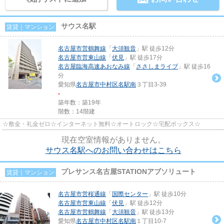
サウス名駅
賃貸｜マンション
名古屋市営鶴舞線
「
大須観音
」駅 徒歩12分
名古屋市営東山線
「
伏見
」駅 徒歩17分
名古屋臨海高速あおなみ線
「
ささしまライブ
」駅 徒歩16
分
愛知県
名古屋市中村区
名駅南
３丁目3-39
-
築年数：築19年
階数：14階建
☆敷金・礼金ゼロ☆インターネット無料☆オートロック☆宅配ボックス☆
現在空室情報がありません。
サウス名駅へのお問い合わせはこちら
プレサンス名古屋STATIONアブソリュート
賃貸｜マンション
名古屋市営桜通線
「
国際センター
」駅 徒歩10分
名古屋市営東山線
「
伏見
」駅 徒歩12分
名古屋市営鶴舞線
「
大須観音
」駅 徒歩13分
愛知県
名古屋市中村区
名駅南
１丁目10-7