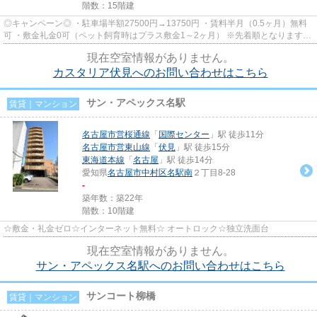
階数：15階建
◎キャンペーン◎ ・駐車場半額27500円→13750円 ・賃料半月（0.5ヶ月）無料
可 ・敷金礼金0可（ペット飼育時はプラス敷金1～2ヶ月） ※先着順となりますの
で、お早目にご連絡下さい(^^)
現在空室情報がありません。
カスタリア伏見へのお問い合わせはこちら
サン・アペックス名駅
賃貸｜マンション
名古屋市営桜通線
「
国際センター
」駅 徒歩11分
名古屋市営東山線
「
伏見
」駅 徒歩15分
東海道本線
「
名古屋
」駅 徒歩14分
愛知県
名古屋市中村区
名駅南
２丁目8-28
-
築年数：築22年
階数：10階建
☆敷金・礼金ゼロ☆インターネット無料☆ オートロック☆独立洗面台
現在空室情報がありません。
サン・アペックス名駅へのお問い合わせはこちら
サンコート柳橋
賃貸｜マンション