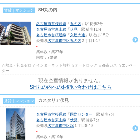
SH丸の内
賃貸｜マンション
名古屋市営桜通線
「
丸の内
」駅 徒歩2分
名古屋市営東山線
「
伏見
」駅 徒歩11分
名古屋市営桜通線
「
久屋大通
」駅 徒歩15分
愛知県
名古屋市中区
丸の内
２丁目1-17
-
築年数：築27年
階数：7階建
☆敷金・礼金ゼロ ☆インターネット無料 ☆オートロック ☆都市ガス ☆エレベー
ター
現在空室情報がありません。
SH丸の内へのお問い合わせはこちら
カスタリア伏見
賃貸｜マンション
名古屋市営桜通線
「
国際センター
」駅 徒歩7分
名古屋市営東山線
「
伏見
」駅 徒歩7分
愛知県
名古屋市中区
錦
１丁目8-49
-
築年数：築19年