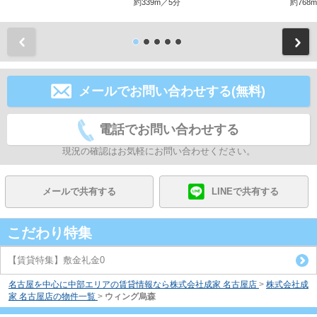
約339m／5分
約768
前
メールでお問い合わせする(無料)
電話でお問い合わせする
現況の確認はお気軽にお問い合わせください。
メールで共有する
LINEで共有する
こだわり特集
【賃貸特集】敷金礼金0
名古屋を中心に中部エリアの賃貸情報なら株式会社成家 名古屋店
>
株式会社成
家 名古屋店の物件一覧
>
ウィング烏森