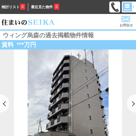
0
0
検討リスト
最近見た物件
お問合せ
ウィング烏森の過去掲載物件情報
賃料
***
万円