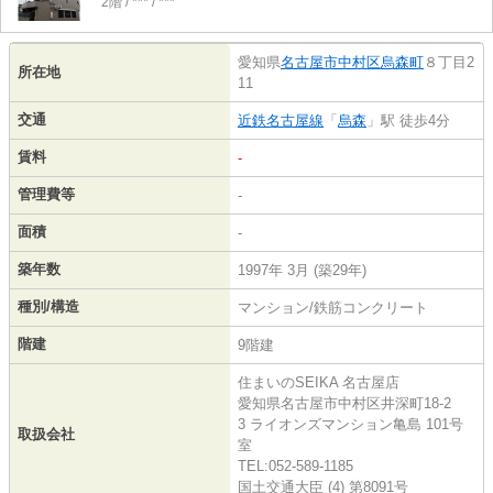
2階 / *** / ***
愛知県
名古屋市中村区
烏森町
８丁目2
所在地
11
交通
近鉄名古屋線
「
烏森
」駅 徒歩4分
賃料
-
管理費等
-
面積
-
築年数
1997年 3月 (築29年)
種別/構造
マンション/鉄筋コンクリート
階建
9階建
住まいのSEIKA 名古屋店
愛知県名古屋市中村区井深町18-2
3 ライオンズマンション亀島 101号
取扱会社
室
TEL:052-589-1185
国土交通大臣 (4) 第8091号