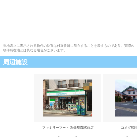
※地図上に表示される物件の位置は付近住所に所在することを表すものであり、実際の
物件所在地とは異なる場合がございます。
周辺施設
ファミリーマート 近鉄烏森駅前店
コメダ珈琲