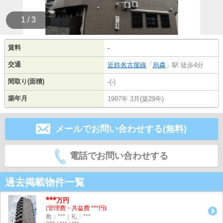
1 / 3
賃料
-
交通
近鉄名古屋線
「
烏森
」駅 徒歩4分
間取り(面積)
-(-)
築年月
1997年 3月(築29年)
メールでお問い合わせする(無料)
電話でお問い合わせする
過去掲載物件一覧
***
万円
(管理費・共益費 ***円)
敷：***｜礼：***