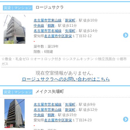
ロージュサクラ
賃貸｜マンション
名古屋市営東山線
「
新栄町
」駅 徒歩10分
中央線
「
鶴舞
」駅 徒歩11分
名古屋市営名城線
「
矢場町
」駅 徒歩14分
愛知県
名古屋市中区
新栄
１丁目32-12
-
築年数：築19年
階数：6階建
☆敷金・礼金ゼロ ☆オートロック付き ☆システムキッチン ☆独立洗面台 ☆都市
ガス
現在空室情報がありません。
ロージュサクラへのお問い合わせはこちら
メイクス矢場町
賃貸｜マンション
名古屋市営名城線
「
矢場町
」駅 徒歩9分
名古屋市営東山線
「
新栄町
」駅 徒歩12分
中央線
「
鶴舞
」駅 徒歩15分
愛知県
名古屋市中区
新栄
１丁目24-23
-