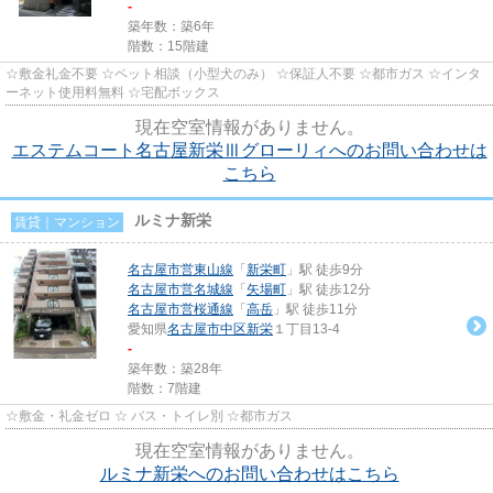
-
築年数：築6年
階数：15階建
☆敷金礼金不要 ☆ペット相談（小型犬のみ） ☆保証人不要 ☆都市ガス ☆インタ
ーネット使用料無料 ☆宅配ボックス
現在空室情報がありません。
エステムコート名古屋新栄Ⅲグローリィへのお問い合わせは
こちら
ルミナ新栄
賃貸｜マンション
名古屋市営東山線
「
新栄町
」駅 徒歩9分
名古屋市営名城線
「
矢場町
」駅 徒歩12分
名古屋市営桜通線
「
高岳
」駅 徒歩11分
愛知県
名古屋市中区
新栄
１丁目13-4
-
築年数：築28年
階数：7階建
☆敷金・礼金ゼロ ☆ バス・トイレ別 ☆都市ガス
現在空室情報がありません。
ルミナ新栄へのお問い合わせはこちら