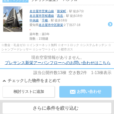
賃貸｜マンション
名古屋市営東山線
「
新栄町
」駅 徒歩7分
名古屋市営桜通線
「
高岳
」駅 徒歩16分
中央線
「
千種
」駅 徒歩18分
愛知県
名古屋市中区
新栄
２丁目27-18
-
築年数：築3年
階数：15階建
☆敷金・礼金ゼロ ☆インターネット無料 ☆オートロック ☆システムキッチン ☆
シャンプードレッサー ☆シャワートイレ ☆都市ガス
現在空室情報がありません。
プレサンス新栄アーバンフローへのお問い合わせはこちら
該当公開件数
13
棟 空き数
2
件
1-13
棟表示
チェックした物件をまとめて
検討リストに追加
お問い合わせ
さらに条件を絞り込む