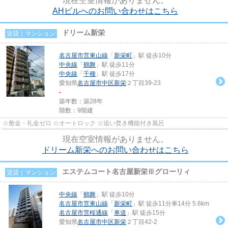
現在空室情報がありません。
AHビルへのお問い合わせはこちら
ドリーム新栄
賃貸｜マンション
名古屋市営東山線
「
新栄町
」駅 徒歩10分
中央線
「
鶴舞
」駅 徒歩11分
中央線
「
千種
」駅 徒歩17分
愛知県
名古屋市中区
新栄
２丁目39-23
-
築年数：築28年
階数：9階建
☆敷金・礼金ゼロ ☆オートロック ☆追い焚き機能付き風呂
現在空室情報がありません。
ドリーム新栄へのお問い合わせはこちら
エステムコート名古屋新栄Ⅲグローリィ
賃貸｜マンション
中央線
「
鶴舞
」駅 徒歩10分
名古屋市営東山線
「
新栄町
」駅 徒歩11分車14分 5.6km
名古屋市営桜通線
「
車道
」駅 徒歩15分
愛知県
名古屋市中区
新栄
２丁目42-2