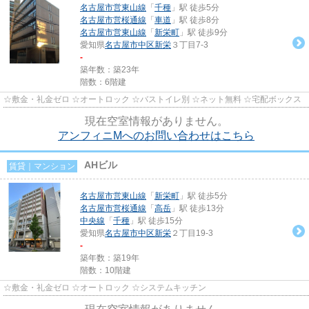
名古屋市営東山線
「
千種
」駅 徒歩5分
名古屋市営桜通線
「
車道
」駅 徒歩8分
名古屋市営東山線
「
新栄町
」駅 徒歩9分
愛知県
名古屋市中区
新栄
３丁目7-3
-
築年数：築23年
階数：6階建
☆敷金・礼金ゼロ ☆オートロック ☆バストイレ別 ☆ネット無料 ☆宅配ボックス
現在空室情報がありません。
アンフィニMへのお問い合わせはこちら
AHビル
賃貸｜マンション
名古屋市営東山線
「
新栄町
」駅 徒歩5分
名古屋市営桜通線
「
高岳
」駅 徒歩13分
中央線
「
千種
」駅 徒歩15分
愛知県
名古屋市中区
新栄
２丁目19-3
-
築年数：築19年
階数：10階建
☆敷金・礼金ゼロ ☆オートロック ☆システムキッチン