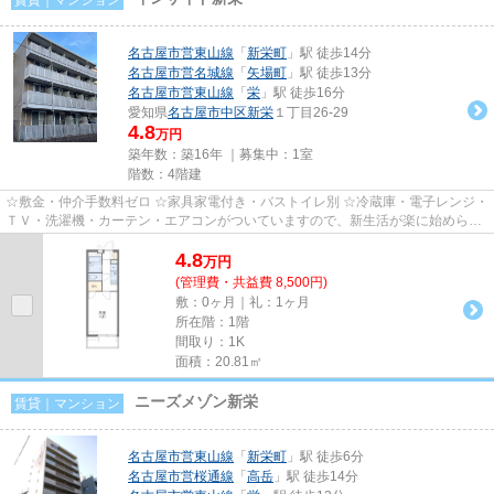
名古屋市営東山線
「
新栄町
」駅 徒歩14分
名古屋市営名城線
「
矢場町
」駅 徒歩13分
名古屋市営東山線
「
栄
」駅 徒歩16分
愛知県
名古屋市中区
新栄
１丁目26-29
4.8
万円
築年数：築16年 ｜募集中：
1室
階数：4階建
☆敷金・仲介手数料ゼロ ☆家具家電付き・バストイレ別 ☆冷蔵庫・電子レンジ・
ＴＶ・洗濯機・カーテン・エアコンがついていますので、新生活が楽に始められ
ます。
4.8
万
円
(管理費・共益費 8,500円)
敷：0ヶ月｜礼：1ヶ月
所在階：1階
間取り：1K
面積：20.81㎡
ニーズメゾン新栄
賃貸｜マンション
名古屋市営東山線
「
新栄町
」駅 徒歩6分
名古屋市営桜通線
「
高岳
」駅 徒歩14分