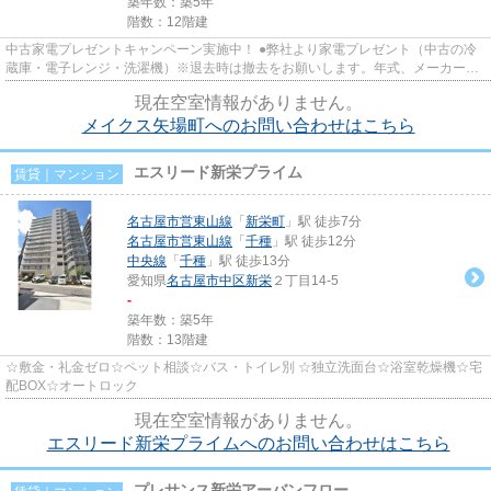
築年数：築5年
階数：12階建
中古家電プレゼントキャンペーン実施中！ ●弊社より家電プレゼント（中古の冷
蔵庫・電子レンジ・洗濯機）※退去時は撤去をお願いします。年式、メーカーの
指定は致しかねます。詳細はお...
現在空室情報がありません。
メイクス矢場町へのお問い合わせはこちら
エスリード新栄プライム
賃貸｜マンション
名古屋市営東山線
「
新栄町
」駅 徒歩7分
名古屋市営東山線
「
千種
」駅 徒歩12分
中央線
「
千種
」駅 徒歩13分
愛知県
名古屋市中区
新栄
２丁目14-5
-
築年数：築5年
階数：13階建
☆敷金・礼金ゼロ☆ペット相談☆バス・トイレ別 ☆独立洗面台☆浴室乾燥機☆宅
配BOX☆オートロック
現在空室情報がありません。
エスリード新栄プライムへのお問い合わせはこちら
プレサンス新栄アーバンフロー