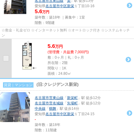
名古屋市営東山線
「
栄
」駅 徒歩13分
愛知県
名古屋市中区
新栄
１丁目10-16
5.6
万円
築年数：築18年 ｜募集中：
1室
階数：9階建
☆敷金・礼金ゼロ ☆インターネット無料 ☆オートロック付き ☆システムキッチ
ン
5.6
万
円
(管理費・共益費 7,000円)
敷：0ヶ月｜礼：0ヶ月
所在階：2階
間取り：1K
面積：24.80㎡
(旧:クレジデンス新栄)
賃貸｜マンション
名古屋市営東山線
「
新栄町
」駅 徒歩12分
名古屋市営名城線
「
矢場町
」駅 徒歩12分
中央線
「
鶴舞
」駅 徒歩14分
愛知県
名古屋市中区
新栄
１丁目24-15
-
築年数：築18年
階数：11階建