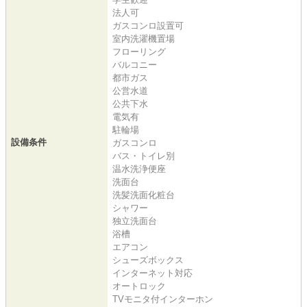
法人可
ガスコンロ設置可
室内洗濯機置場
フローリング
バルコニー
都市ガス
公営水道
公共下水
電気有
駐輪場
設備条件
ガスコンロ
バス・トイレ別
温水洗浄便座
洗面台
洗髪洗面化粧台
シャワー
独立洗面台
浴槽
エアコン
シューズボックス
インターネット対応
オートロック
TVモニタ付インターホン