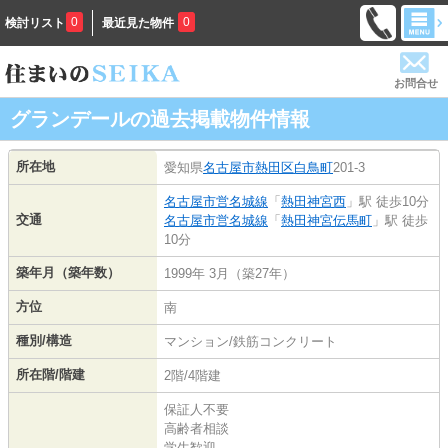
0
0
検討リスト
最近見た物件
お問合せ
グランデールの過去掲載物件情報
所在地
愛知県
名古屋市熱田区
白鳥町
201-3
名古屋市営名城線
「
熱田神宮西
」駅 徒歩10分
交通
名古屋市営名城線
「
熱田神宮伝馬町
」駅 徒歩
10分
築年月（築年数）
1999年 3月（築27年）
方位
南
種別/構造
マンション/鉄筋コンクリート
所在階/階建
2階/4階建
保証人不要
高齢者相談
学生歓迎