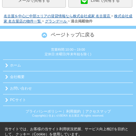
メールで共有する
LINEで共有する
名古屋を中心に中部エリアの賃貸情報なら株式会社成家 名古屋店
>
株式会社成
家 名古屋店の物件一覧
>
グランデール
>
過去掲載物件
ページトップに戻る
営業時間:10:00～19:00
定休日:水曜日(年末年始を除く)
ホーム
会社概要
お問い合わせ
PCサイト
プライバシーポリシー
利用規約
｜アクセスマップ
｜
Copyright(c) 住まいのSEIKA 名古屋店 All rights reserved.
当サイトでは、お客様の当サイト利用状況把握、サービス向上検討を目的と
して、クッキー（Cookie）を使用しています。