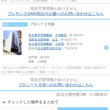
BOX・2口ガスコンロ・浴室乾燥機・インターネット無料
現在空室情報がありません。
プレサンスSAKAE白川公園へのお問い合わせはこちら
プロシード大須
賃貸｜マンション
名古屋市営鶴舞線
「
大須観音
」駅 徒歩8分
名鉄名古屋本線
「
山王
」駅 徒歩17分
名古屋市営鶴舞線
「
上前津
」駅 徒歩17分
愛知県
名古屋市中区
大須
１丁目29-32
-
築年数：築10年
階数：14階建
☆駅ちか☆人気物件のご紹介です インターネット使用料無料！収納◎ 海外の方、
法人契約の場合もお気軽にご相談ください♪
現在空室情報がありません。
プロシード大須へのお問い合わせはこちら
該当公開件数
3
棟
1-3
棟表示
チェックした物件をまとめて