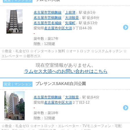
名古屋市営鶴舞線
「
上前津
」駅 徒歩1分
名古屋市営鶴舞線
「
大須観音
」駅 徒歩8分
名古屋市営名城線
「
矢場町
」駅 徒歩13分
愛知県
名古屋市中区
大須
３丁目44-39
-
築年数：築17年
階数：12階建
☆敷金・礼金ゼロ ☆インターネット無料 ☆オートロック ☆システムキッチン ☆
エレベーター ☆都市ガス
現在空室情報がありません。
ラムセス大須へのお問い合わせはこちら
プレサンスSAKAE白川公園
賃貸｜マンション
名古屋市営鶴舞線
「
大須観音
」駅 徒歩4分
愛知県
名古屋市中区
大須
２丁目2-12
-
築年数：築18年
階数：12階建
☆敷金・礼金ゼロ ☆オートロック・エレベーター・TVモニターフォン・宅配