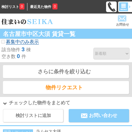
0
0
検討リスト
最近見た物件
お問合せ
名古屋市中区大須 賃貸一覧
募集中のみ表示
3
該当物件
棟
0
空き数
件
さらに条件を絞り込む
物件リクエスト
チェックした物件をまとめて
検討リストに追加
お問い合わせ
ラムセス大須
賃貸｜マンション