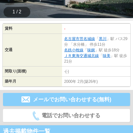
1 / 2
賃料
-
名古屋市営名城線
「
黒川
」駅 バス29
分 「水分橋」 停歩11分
交通
名鉄小牧線
「
味鋺
」駅 徒歩18分
ＪＲ東海交通城北線
「
味美
」駅 徒歩
21分
間取り(面積)
-(-)
築年月
2000年 2月(築26年)
メールでお問い合わせする(無料)
電話でお問い合わせする
過去掲載物件一覧