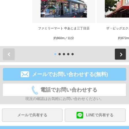
ファミリーマート 中あじま三丁目店
ザ・ビッグエク
約860m／11分
約872
前
メールでお問い合わせする(無料)
電話でお問い合わせする
現況の確認はお気軽にお問い合わせください。
メールで共有する
LINEで共有する