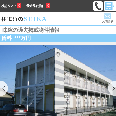
0
0
検討リスト
最近見た物件
お問合せ
味鋺の過去掲載物件情報
賃料
***
万円