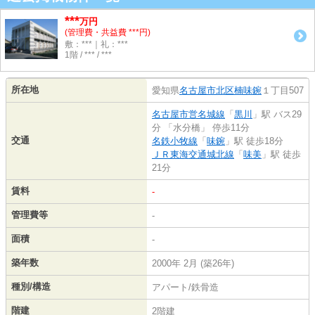
***
万円
(管理費・共益費 ***円)
敷：***｜礼：***
1階 / *** / ***
所在地
愛知県
名古屋市北区
楠味鋺
１丁目507
名古屋市営名城線
「
黒川
」駅 バス29
分 「水分橋」 停歩11分
交通
名鉄小牧線
「
味鋺
」駅 徒歩18分
ＪＲ東海交通城北線
「
味美
」駅 徒歩
21分
賃料
-
管理費等
-
面積
-
築年数
2000年 2月 (築26年)
種別/構造
アパート/鉄骨造
階建
2階建