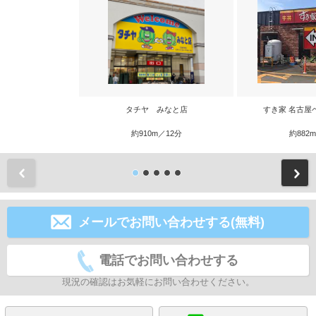
タチヤ みなと店
すき家 名古屋
約910m／12分
約882
前
メールでお問い合わせする(無料)
電話でお問い合わせする
現況の確認はお気軽にお問い合わせください。