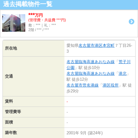
過去掲載物件一覧
***
万円
(管理費・共益費 ***円)
敷：***｜礼：***
2階 / *** / ***
愛知県
名古屋市港区
本宮町
７丁目26-
所在地
3
名古屋臨海高速あおなみ線
「
荒子川
公園
」駅 徒歩10分
名古屋臨海高速あおなみ線
「
港北
」
交通
駅 徒歩12分
名古屋市営名港線
「
港区役所
」駅 徒
歩29分
賃料
-
管理費等
-
面積
-
築年数
2001年 9月 (築24年)