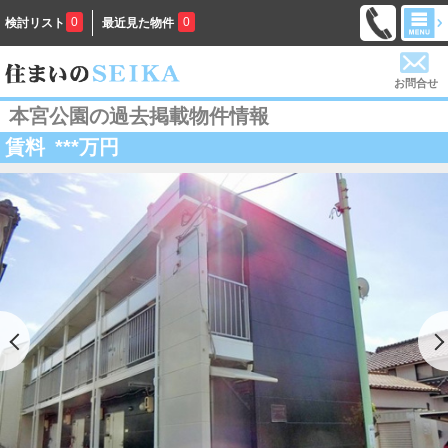
0
0
検討リスト
最近見た物件
お問合せ
本宮公園の過去掲載物件情報
賃料
***
万円