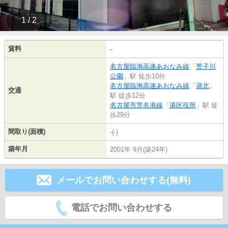
1 / 2
賃料
-
名古屋臨海高速あおなみ線
「
荒子川
公園
」駅 徒歩10分
名古屋臨海高速あおなみ線
「
港北
」
交通
駅 徒歩12分
名古屋市営名港線
「
港区役所
」駅 徒
歩29分
間取り(面積)
-(-)
築年月
2001年 9月(築24年)
メールでお問い合わせする(無料)
電話でお問い合わせする