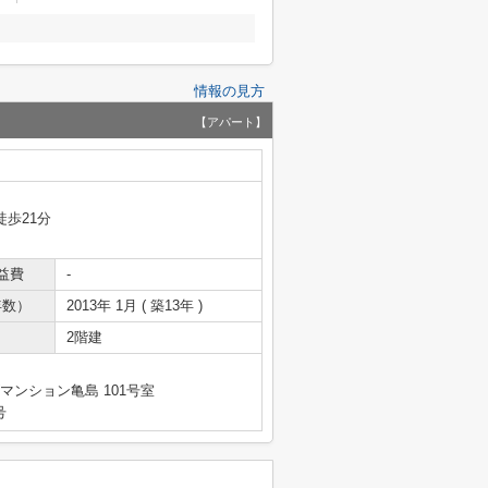
情報の見方
【アパート】
徒歩21分
益費
-
年数）
2013年 1月 ( 築13年 )
2階建
マンション亀島 101号室
号