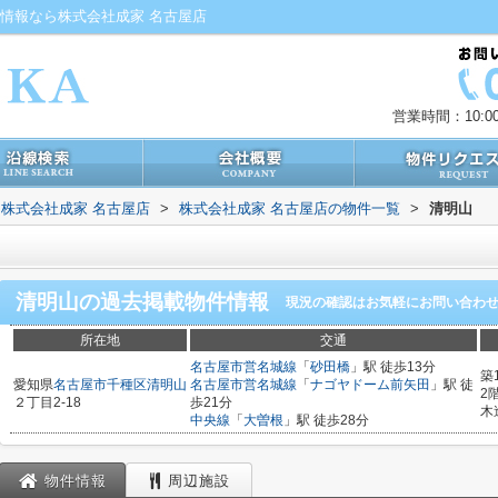
情報なら株式会社成家 名古屋店
営業時間：10:00
株式会社成家 名古屋店
>
株式会社成家 名古屋店の物件一覧
>
清明山
清明山
の過去掲載物件情報
現況の確認はお気軽にお問い合わ
所在地
交通
名古屋市営名城線
「
砂田橋
」駅 徒歩13分
築
愛知県
名古屋市千種区
清明山
名古屋市営名城線
「
ナゴヤドーム前矢田
」駅 徒
2
２丁目2-18
歩21分
木
中央線
「
大曽根
」駅 徒歩28分
物件情報
周辺施設