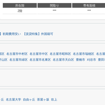
所在階
間取り
専有面積
2階
***
***
】初期費用安い
【賃貸特集】外国籍可
西区
名古屋市中村区
名古屋市中区
名古屋市昭和区
名古屋市瑞穂区
名古
守山区
名古屋市緑区
名古屋市名東区
名古屋市天白区
豊橋市
刈谷市
豊田
ヶ丘
名古屋大学
自由ヶ丘
茶屋ヶ坂
吹上