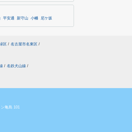
山
平安通
新守山
小幡
尼ケ坂
緑区
/
名古屋市名東区
/
線
/
名鉄犬山線
/
ン亀島 101