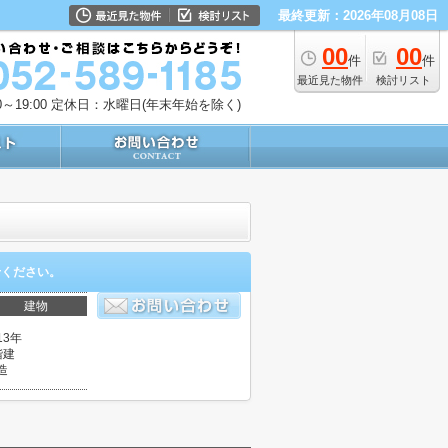
最終更新：2026年08月08日
00
00
件
件
最近見た物件
検討リスト
～19:00
定休日：水曜日(年末年始を除く)
せください。
建物
13年
階建
造