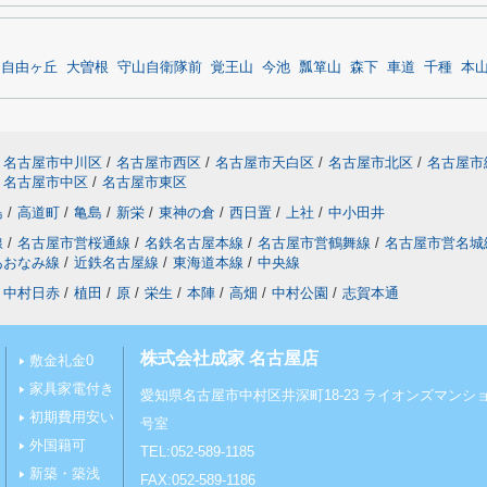
自由ヶ丘
大曽根
守山自衛隊前
覚王山
今池
瓢箪山
森下
車道
千種
本
名古屋市中川区
/
名古屋市西区
/
名古屋市天白区
/
名古屋市北区
/
名古屋市
名古屋市中区
/
名古屋市東区
島
/
高道町
/
亀島
/
新栄
/
東神の倉
/
西日置
/
上社
/
中小田井
線
/
名古屋市営桜通線
/
名鉄名古屋本線
/
名古屋市営鶴舞線
/
名古屋市営名城
あおなみ線
/
近鉄名古屋線
/
東海道本線
/
中央線
中村日赤
/
植田
/
原
/
栄生
/
本陣
/
高畑
/
中村公園
/
志賀本通
株式会社成家 名古屋店
敷金礼金0
家具家電付き
愛知県名古屋市中村区井深町18-23 ライオンズマンショ
初期費用安い
号室
外国籍可
TEL:052-589-1185
新築・築浅
FAX:052-589-1186