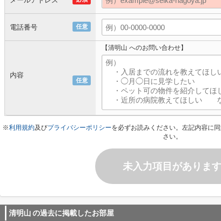
メールアドレス
電話番号
任意
【清明山 へのお問い合わせ】
内容
任意
※
利用規約
及び
プライバシーポリシー
を必ずお読みください。左記内容に同
さい。
未入力項目がありま
清明山
の過去に掲載したお部屋