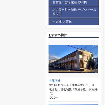
名古屋市営名城線 砂田橋
名古屋市営名城線 ナゴヤドーム
前矢田
中央線 大曽根
おすすめ物件
赤坂南棟
愛知県名古屋市千種区赤坂町１丁目
名古屋市営名城線「茶屋ヶ坂」駅 徒歩
7分
築19年