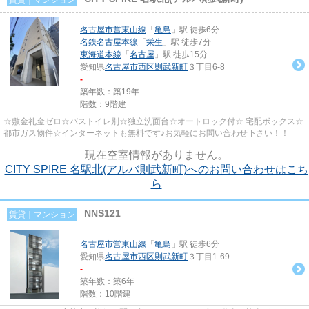
名古屋市営東山線
「
亀島
」駅 徒歩6分
名鉄名古屋本線
「
栄生
」駅 徒歩7分
東海道本線
「
名古屋
」駅 徒歩15分
愛知県
名古屋市西区
則武新町
３丁目6-8
-
築年数：築19年
階数：9階建
☆敷金礼金ゼロ☆バストイレ別☆独立洗面台☆オートロック付☆ 宅配ボックス☆
都市ガス物件☆インターネットも無料です♪お気軽にお問い合わせ下さい！！
現在空室情報がありません。
CITY SPIRE 名駅北(アルバ則武新町)へのお問い合わせはこち
ら
NNS121
賃貸｜マンション
名古屋市営東山線
「
亀島
」駅 徒歩6分
愛知県
名古屋市西区
則武新町
３丁目1-69
-
築年数：築6年
階数：10階建