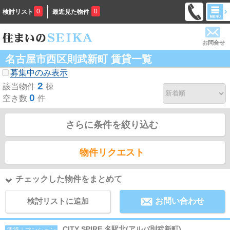
0
0
検討リスト
最近見た物件
お問合せ
名古屋市西区則武新町 賃貸一覧
募集中のみ表示
2
該当物件
棟
0
空き数
件
さらに条件を絞り込む
物件リクエスト
チェックした物件をまとめて
検討リストに追加
お問い合わせ
CITY SPIRE 名駅北(アルバ則武新町)
賃貸｜マンション