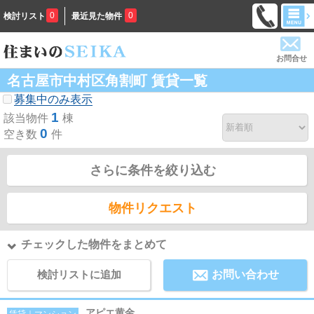
0
0
検討リスト
最近見た物件
お問合せ
名古屋市中村区角割町 賃貸一覧
募集中のみ表示
1
該当物件
棟
0
空き数
件
さらに条件を絞り込む
物件リクエスト
チェックした物件をまとめて
検討リストに追加
お問い合わせ
アピエ黄金
賃貸｜マンション