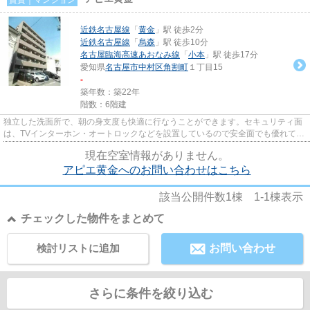
近鉄名古屋線
「
黄金
」駅 徒歩2分
近鉄名古屋線
「
烏森
」駅 徒歩10分
名古屋臨海高速あおなみ線
「
小本
」駅 徒歩17分
愛知県
名古屋市中村区
角割町
１丁目15
-
築年数：築22年
階数：6階建
独立した洗面所で、朝の身支度も快適に行なうことができます。セキュリティ面
は、TVインターホン・オートロックなどを設置しているので安全面でも優れてお
ります。収納はシューズボッ...
現在空室情報がありません。
アピエ黄金へのお問い合わせはこちら
該当公開件数
1
棟
1-1
棟表示
チェックした物件をまとめて
検討リストに追加
お問い合わせ
さらに条件を絞り込む