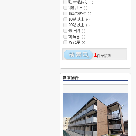
駐車場あり
(-)
2階以上
(-)
1階の物件
(-)
10階以上
(-)
20階以上
(-)
最上階
(-)
南向き
(-)
角部屋
(-)
1
件が該当
新着物件