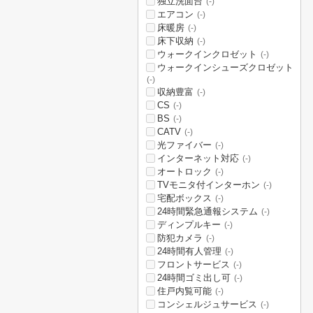
独立洗面台
(-)
エアコン
(-)
床暖房
(-)
床下収納
(-)
ウォークインクロゼット
(-)
ウォークインシューズクロゼット
(-)
収納豊富
(-)
CS
(-)
BS
(-)
CATV
(-)
光ファイバー
(-)
インターネット対応
(-)
オートロック
(-)
TVモニタ付インターホン
(-)
宅配ボックス
(-)
24時間緊急通報システム
(-)
ディンプルキー
(-)
防犯カメラ
(-)
24時間有人管理
(-)
フロントサービス
(-)
24時間ゴミ出し可
(-)
住戸内覧可能
(-)
コンシェルジュサービス
(-)