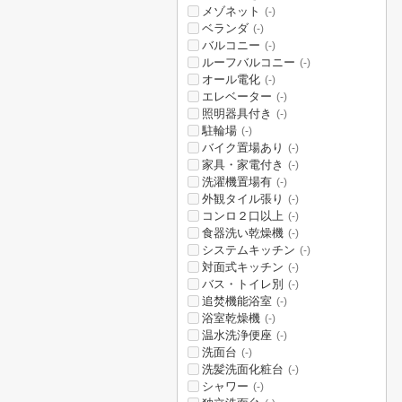
メゾネット
(-)
ベランダ
(-)
バルコニー
(-)
ルーフバルコニー
(-)
オール電化
(-)
エレベーター
(-)
照明器具付き
(-)
駐輪場
(-)
バイク置場あり
(-)
家具・家電付き
(-)
洗濯機置場有
(-)
外観タイル張り
(-)
コンロ２口以上
(-)
食器洗い乾燥機
(-)
システムキッチン
(-)
対面式キッチン
(-)
バス・トイレ別
(-)
追焚機能浴室
(-)
浴室乾燥機
(-)
温水洗浄便座
(-)
洗面台
(-)
洗髪洗面化粧台
(-)
シャワー
(-)