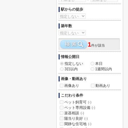
駅からの徒歩
築年数
1
件が該当
情報公開日
指定しない
本日
3日以内
1週間以内
画像・動画あり
画像あり
動画あり
こだわり条件
ペット飼育可
(-)
ペット専用設備
(-)
楽器相談
(-)
陽当り良好
(-)
閑静な住宅地
(-)