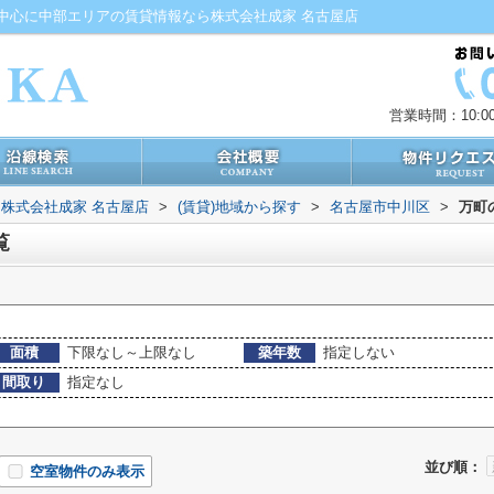
中心に中部エリアの賃貸情報なら株式会社成家 名古屋店
営業時間：10:00
株式会社成家 名古屋店
>
(賃貸)地域から探す
>
名古屋市中川区
>
万町
覧
面積
下限なし～上限なし
築年数
指定しない
間取り
指定なし
並び順：
空室物件のみ表示