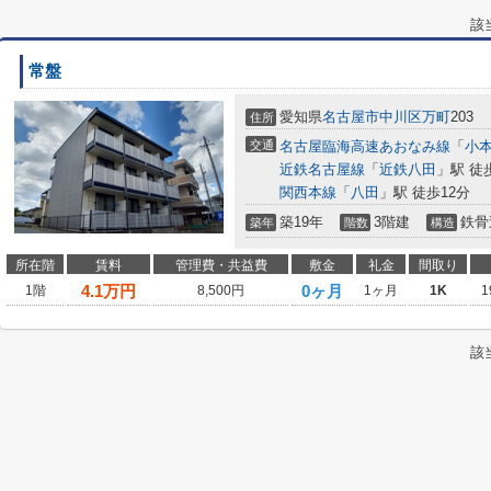
該
常盤
愛知県
名古屋市中川区
万町
203
住所
交通
名古屋臨海高速あおなみ線
「
小
近鉄名古屋線
「
近鉄八田
」駅 徒
関西本線
「
八田
」駅 徒歩12分
築19年
3階建
鉄骨
築年
階数
構造
所在階
賃料
管理費・共益費
敷金
礼金
間取り
4.1
万円
0ヶ月
1階
8,500円
1ヶ月
1K
1
該