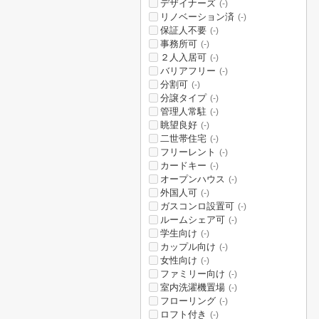
デザイナーズ
(-)
リノベーション済
(-)
保証人不要
(-)
事務所可
(-)
２人入居可
(-)
バリアフリー
(-)
分割可
(-)
分譲タイプ
(-)
管理人常駐
(-)
眺望良好
(-)
二世帯住宅
(-)
フリーレント
(-)
カードキー
(-)
オープンハウス
(-)
外国人可
(-)
ガスコンロ設置可
(-)
ルームシェア可
(-)
学生向け
(-)
カップル向け
(-)
女性向け
(-)
ファミリー向け
(-)
室内洗濯機置場
(-)
フローリング
(-)
ロフト付き
(-)