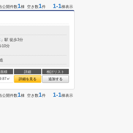
1
1
1-1
当公開件数
棟 空き数
件
棟表示
本
」駅 徒歩3分
歩10分
造
面積
詳細
検討リスト
9.87㎡
詳細を見る
追加する
1
1
1-1
当公開件数
棟 空き数
件
棟表示