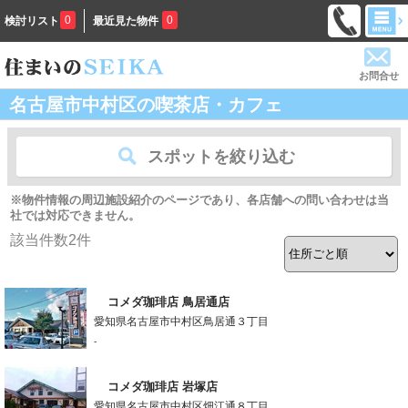
0
0
検討リスト
最近見た物件
お問合せ
名古屋市中村区の喫茶店・カフェ
スポットを絞り込む
※物件情報の周辺施設紹介のページであり、各店舗への問い合わせは当
社では対応できません。
該当件数
2
件
コメダ珈琲店 鳥居通店
愛知県名古屋市中村区鳥居通３丁目
-
コメダ珈琲店 岩塚店
愛知県名古屋市中村区畑江通８丁目