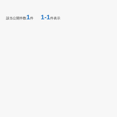
1
1-1
該当公開件数
件
件表示