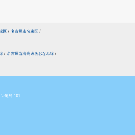
緑区
/
名古屋市名東区
/
線
/
名古屋臨海高速あおなみ線
/
ン亀島 101