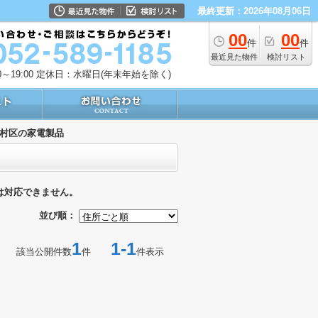
最終更新：2026年08月06日
00
00
件
件
最近見た物件
検討リスト
～19:00
定休日：水曜日(年末年始を除く)
村区の家電製品
は対応できません。
並び順：
1
1-1
該当公開件数
件
件表示