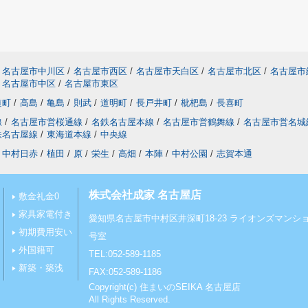
名古屋市中川区
/
名古屋市西区
/
名古屋市天白区
/
名古屋市北区
/
名古屋市
名古屋市中区
/
名古屋市東区
道町
/
高島
/
亀島
/
則武
/
道明町
/
長戸井町
/
枇杷島
/
長喜町
線
/
名古屋市営桜通線
/
名鉄名古屋本線
/
名古屋市営鶴舞線
/
名古屋市営名城
鉄名古屋線
/
東海道本線
/
中央線
中村日赤
/
植田
/
原
/
栄生
/
高畑
/
本陣
/
中村公園
/
志賀本通
株式会社成家 名古屋店
敷金礼金0
家具家電付き
愛知県名古屋市中村区井深町18-23 ライオンズマンショ
初期費用安い
号室
外国籍可
TEL:052-589-1185
新築・築浅
FAX:052-589-1186
Copyright(c) 住まいのSEIKA 名古屋店
All Rights Reserved.