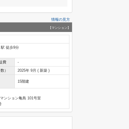
情報の見方
【マンション】
」駅 徒歩9分
益費
-
年数）
2025年 9月 ( 新築 )
15階建
マンション亀島 101号室
号