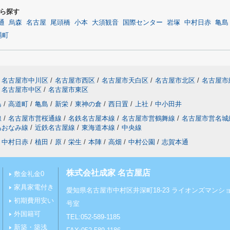
ら探す
通
烏森
名古屋
尾頭橋
小本
大須観音
国際センター
岩塚
中村日赤
亀島
場町
名古屋市中川区
/
名古屋市西区
/
名古屋市天白区
/
名古屋市北区
/
名古屋市
名古屋市中区
/
名古屋市東区
島
/
高道町
/
亀島
/
新栄
/
東神の倉
/
西日置
/
上社
/
中小田井
線
/
名古屋市営桜通線
/
名鉄名古屋本線
/
名古屋市営鶴舞線
/
名古屋市営名城
あおなみ線
/
近鉄名古屋線
/
東海道本線
/
中央線
中村日赤
/
植田
/
原
/
栄生
/
本陣
/
高畑
/
中村公園
/
志賀本通
株式会社成家 名古屋店
敷金礼金0
家具家電付き
愛知県名古屋市中村区井深町18-23 ライオンズマンショ
初期費用安い
号室
外国籍可
TEL:052-589-1185
新築・築浅