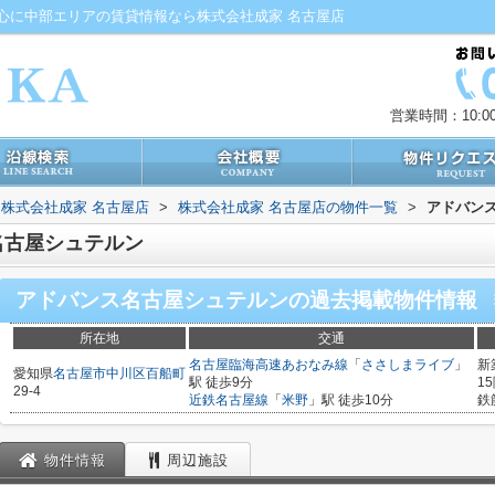
心に中部エリアの賃貸情報なら株式会社成家 名古屋店
営業時間：10:00
株式会社成家 名古屋店
>
株式会社成家 名古屋店の物件一覧
>
アドバン
名古屋シュテルン
アドバンス名古屋シュテルン
の過去掲載物件情報
所在地
交通
名古屋臨海高速あおなみ線
「
ささしまライブ
」
新
愛知県
名古屋市中川区
百船町
駅 徒歩9分
1
29-4
近鉄名古屋線
「
米野
」駅 徒歩10分
鉄
物件情報
周辺施設