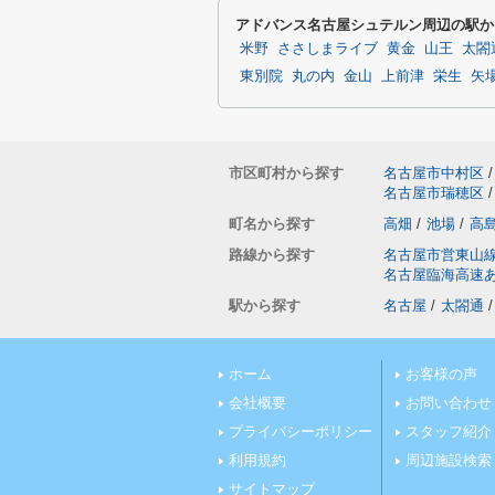
アドバンス名古屋シュテルン周辺の駅か
米野
ささしまライブ
黄金
山王
太閤
東別院
丸の内
金山
上前津
栄生
矢
市区町村から探す
名古屋市中村区
/
名古屋市瑞穂区
/
町名から探す
高畑
/
池場
/
高
路線から探す
名古屋市営東山
名古屋臨海高速
駅から探す
名古屋
/
太閤通
/
ホーム
お客様の声
会社概要
お問い合わせ
プライバシーポリシー
スタッフ紹介
利用規約
周辺施設検索
サイトマップ