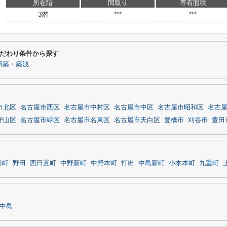
所在階
間取り
専有面積
3階
***
***
だわり条件から探す
新築・築浅
市北区
名古屋市西区
名古屋市中村区
名古屋市中区
名古屋市昭和区
名古
守山区
名古屋市緑区
名古屋市名東区
名古屋市天白区
豊橋市
刈谷市
豊田
川町
野田
西日置町
中野新町
中野本町
打出
中島新町
小本本町
九重町
中島