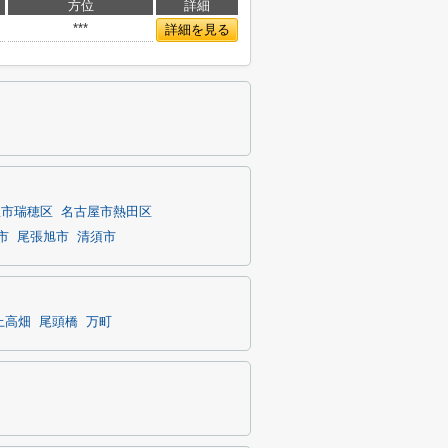
方位
詳細
***
詳細を見る
屋市瑞穂区
名古屋市熱田区
市
尾張旭市
清須市
上高畑
尾頭橋
万町