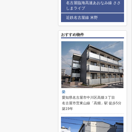
名古屋臨海高速あおなみ線 ささ
しまライブ
近鉄名古屋線 米野
おすすめ物件
榮
愛知県名古屋市中川区高畑３丁目
名古屋市営東山線「高畑」駅 徒歩5分
築19年