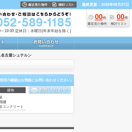
最終更新：2026年08月07日
00
00
件
件
最近見た物件
検討リスト
～19:00
定休日：水曜日(年末年始を除く)
ス名古屋シュテルン
現況の確認はお気軽にお問い合わせください。
建物
築
5階建
筋コンクリート