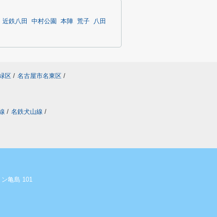
近鉄八田
中村公園
本陣
荒子
八田
緑区
/
名古屋市名東区
/
線
/
名鉄犬山線
/
ン亀島 101