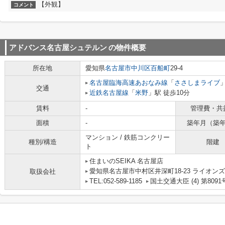
【外観】
コメント
アドバンス名古屋シュテルン
の物件概要
所在地
愛知県
名古屋市中川区
百船町
29-4
名古屋臨海高速あおなみ線
「
ささしまライブ
交通
近鉄名古屋線
「
米野
」駅 徒歩10分
賃料
-
管理費・共
面積
-
築年月（築
マンション / 鉄筋コンクリー
種別/構造
階建
ト
住まいのSEIKA 名古屋店
愛知県名古屋市中村区井深町18-23 ライオンズ
取扱会社
TEL:052-589-1185
国土交通大臣 (4) 第8091