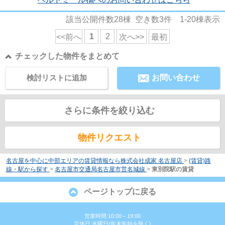
該当公開件数
28
棟 空き数
3
件
1-20
棟表示
1
2
<<前へ
次へ>>
最初
チェックした物件をまとめて
検討リストに追加
お問い合わせ
さらに条件を絞り込む
物件リクエスト
名古屋を中心に中部エリアの賃貸情報なら株式会社成家 名古屋店
>
(賃貸)路
線・駅から探す
>
名古屋市交通局名古屋市営名城線
>
東別院駅の賃貸
ページトップに戻る
営業時間:10:00～19:00
定休日:水曜日(年末年始を除く)