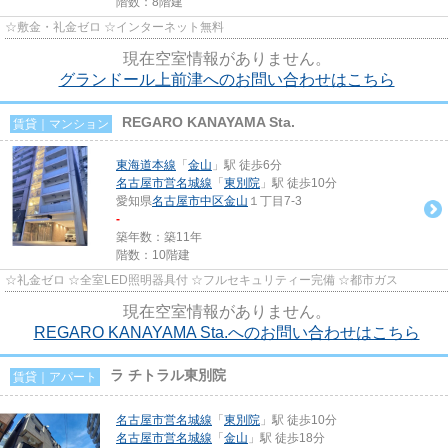
階数：8階建
☆敷金・礼金ゼロ ☆インターネット無料
現在空室情報がありません。
グランドール上前津へのお問い合わせはこちら
REGARO KANAYAMA Sta.
賃貸｜マンション
東海道本線
「
金山
」駅 徒歩6分
名古屋市営名城線
「
東別院
」駅 徒歩10分
愛知県
名古屋市中区
金山
１丁目7-3
-
築年数：築11年
階数：10階建
☆礼金ゼロ ☆全室LED照明器具付 ☆フルセキュリティー完備 ☆都市ガス
現在空室情報がありません。
REGARO KANAYAMA Sta.へのお問い合わせはこちら
ラ チトラル東別院
賃貸｜アパート
名古屋市営名城線
「
東別院
」駅 徒歩10分
名古屋市営名城線
「
金山
」駅 徒歩18分