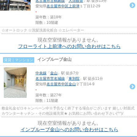
名古屋市営鶴舞線
「
大須観音
」駅 徒歩13分
愛知県
名古屋市中区
上前津
１丁目12-29
-
築年数：築18年
階数：10階建
☆オートロック ☆洗髪洗面化粧台 ☆エレベーター
現在空室情報がありません。
フローライト上前津へのお問い合わせはこちら
インプルーブ金山
賃貸｜マンション
中央線
「
金山
」駅 徒歩7分
名古屋市営名城線
「
東別院
」駅 徒歩11分
愛知県
名古屋市中区
金山
２丁目14-9
-
築年数：築27年
階数：11階建
敷金礼金ゼロキャンペーン中※予告なく終了する場合がございます 嬉しい対面式
カウンターキッチン・その他設備充実★ お気軽にお問い合わせ下さい(^^)/
現在空室情報がありません。
インプルーブ金山へのお問い合わせはこちら