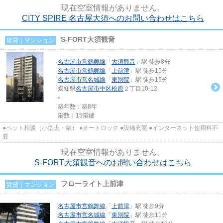
現在空室情報がありません。
CITY SPIRE 名古屋大須へのお問い合わせはこちら
S-FORT大須観音
賃貸｜マンション
名古屋市営鶴舞線
「
大須観音
」駅 徒歩8分
名古屋市営鶴舞線
「
上前津
」駅 徒歩15分
名古屋市営名城線
「
東別院
」駅 徒歩15分
愛知県
名古屋市中区
松原
２丁目10-12
-
築年数：築8年
階数：15階建
●ペット相談（小型犬・猫） ●オートロック ●設備充実 ●インターネット使用料不
要
現在空室情報がありません。
S-FORT大須観音へのお問い合わせはこちら
フローライト上前津
賃貸｜マンション
名古屋市営鶴舞線
「
上前津
」駅 徒歩9分
名古屋市営名城線
「
東別院
」駅 徒歩11分