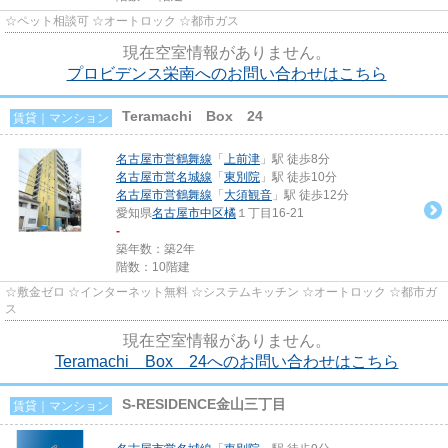
☆ペット相談可 ☆オートロック ☆都市ガス
現在空室情報がありません。
プロビデンス栄南へのお問い合わせはこちら
Teramachi Box 24
賃貸｜マンション
名古屋市営鶴舞線
「
上前津
」駅 徒歩8分
名古屋市営名城線
「
東別院
」駅 徒歩10分
名古屋市営鶴舞線
「
大須観音
」駅 徒歩12分
愛知県
名古屋市中区
橘
１丁目16-21
-
築年数：築2年
階数：10階建
☆敷金ゼロ ☆インターネット無料 ☆システムキッチン ☆オートロック ☆都市ガ
ス
現在空室情報がありません。
Teramachi Box 24へのお問い合わせはこちら
S-RESIDENCE金山三丁目
賃貸｜マンション