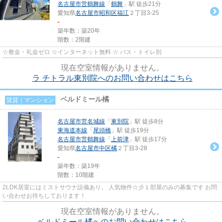
名古屋市営鶴舞線
「
鶴舞
」駅 徒歩21分
愛知県
名古屋市昭和区
福江
２丁目3-25
-
築年数：築20年
階数：2階建
☆敷金・礼金ゼロ ☆インターネット無料 ☆ バス・トイレ別
現在空室情報がありません。
ラ チトラル東別院へのお問い合わせはこちら
ベルドミール橘
賃貸｜マンション
名古屋市営名城線
「
東別院
」駅 徒歩8分
東海道本線
「
尾頭橋
」駅 徒歩19分
名古屋市営鶴舞線
「
上前津
」駅 徒歩17分
愛知県
名古屋市中区
橘
２丁目3-28
-
築年数：築19年
階数：10階建
2LDK居室にはミストサウナ設備あり。 人気物件☆彡１部屋のみの募集です お問
い合わせお待ちしております！
現在空室情報がありません。
ベルドミール橘へのお問い合わせはこちら