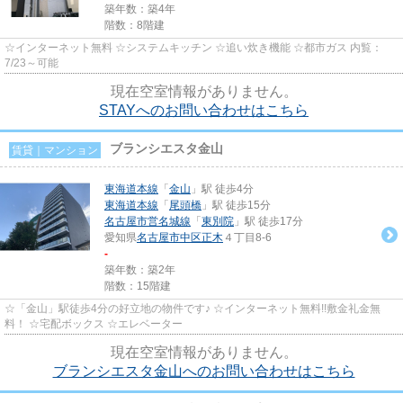
築年数：築4年
階数：8階建
☆インターネット無料 ☆システムキッチン ☆追い炊き機能 ☆都市ガス 内覧：
7/23～可能
現在空室情報がありません。
STAYへのお問い合わせはこちら
ブランシエスタ金山
賃貸｜マンション
東海道本線
「
金山
」駅 徒歩4分
東海道本線
「
尾頭橋
」駅 徒歩15分
名古屋市営名城線
「
東別院
」駅 徒歩17分
愛知県
名古屋市中区
正木
４丁目8-6
-
築年数：築2年
階数：15階建
☆「金山」駅徒歩4分の好立地の物件です♪ ☆インターネット無料!!敷金礼金無
料！ ☆宅配ボックス ☆エレベーター
現在空室情報がありません。
ブランシエスタ金山へのお問い合わせはこちら