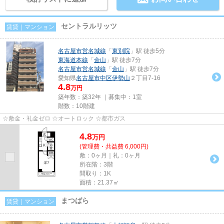
セントラルリッツ
賃貸｜マンション
名古屋市営名城線
「
東別院
」駅 徒歩5分
東海道本線
「
金山
」駅 徒歩7分
名古屋市営名城線
「
金山
」駅 徒歩7分
愛知県
名古屋市中区
伊勢山
２丁目7-16
4.8
万円
築年数：築32年 ｜募集中：
1室
階数：10階建
☆敷金・礼金ゼロ ☆オートロック ☆都市ガス
4.8
万
円
(管理費・共益費 6,000円)
敷：0ヶ月｜礼：0ヶ月
所在階：3階
間取り：1K
面積：21.37㎡
まつばら
賃貸｜マンション