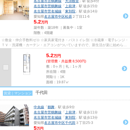
名古屋市営鶴舞線
「
大須観音
」駅 徒歩8分
名古屋市営鶴舞線
「
上前津
」駅 徒歩15分
名古屋市営名城線
「
東別院
」駅 徒歩14分
愛知県
名古屋市中区
松原
２丁目11-6
5.2
万円
築年数：築18年 ｜募集中：
1室
階数：4階建
☆敷金・仲介手数料ゼロ ☆家具家電付き・バストイレ別 ☆冷蔵庫・電子レンジ・
ＴＶ・洗濯機・カーテン・エアコンがついていますので、新生活が楽に始められ
ます。
5.2
万
円
(管理費・共益費 8,500円)
敷：0ヶ月｜礼：1ヶ月
所在階：4階
間取り：1K
面積：19.87㎡
千代田
賃貸｜マンション
中央線
「
鶴舞
」駅 徒歩9分
名古屋市営鶴舞線
「
上前津
」駅 徒歩11分
名古屋市営名城線
「
東別院
」駅 徒歩13分
愛知県
名古屋市中区
千代田
３丁目25-3
5
万円