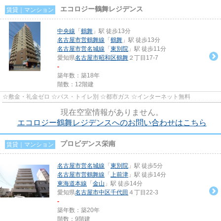
エコロジー鶴舞レジデンス
賃貸｜マンション
中央線
「
鶴舞
」駅 徒歩13分
名古屋市営鶴舞線
「
鶴舞
」駅 徒歩13分
名古屋市営名城線
「
東別院
」駅 徒歩11分
愛知県
名古屋市昭和区
鶴舞
２丁目17-7
-
築年数：築18年
階数：12階建
☆敷金・礼金ゼロ ☆バス・トイレ別 ☆都市ガス ☆インターネット無料
現在空室情報がありません。
エコロジー鶴舞レジデンスへのお問い合わせはこちら
プロビデンス栄南
賃貸｜マンション
名古屋市営名城線
「
東別院
」駅 徒歩5分
名古屋市営鶴舞線
「
上前津
」駅 徒歩14分
東海道本線
「
金山
」駅 徒歩14分
愛知県
名古屋市中区
千代田
４丁目22-3
-
築年数：築20年
階数：9階建