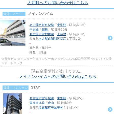
大井町へのお問い合わせはこちら
メイナンハイム
賃貸｜アパート
名古屋市営名城線
「
東別院
」駅 徒歩10分
中央線
「
鶴舞
」駅 徒歩15分
名古屋市営鶴舞線
「
上前津
」駅 徒歩18分
愛知県
名古屋市昭和区
福江
１丁目1-24
-
築年数：築17年
階数：3階建
☆敷金ゼロ ☆モニター付きインターホン ☆ガスコンロ2口設置可 ☆バストイレ別
☆オートロック
現在空室情報がありません。
メイナンハイムへのお問い合わせはこちら
STAY
賃貸｜マンション
名古屋市営名城線
「
東別院
」駅 徒歩5分
東海道本線
「
金山
」駅 徒歩9分
愛知県
名古屋市中区
平和
２丁目14-3
-