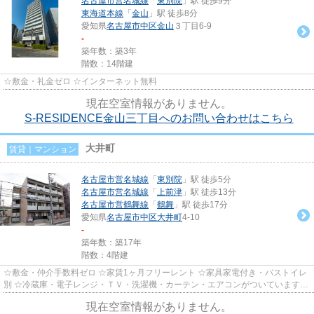
名古屋市営名城線
「
東別院
」駅 徒歩9分
東海道本線
「
金山
」駅 徒歩8分
愛知県
名古屋市中区
金山
３丁目6-9
-
築年数：築3年
階数：14階建
☆敷金・礼金ゼロ ☆インターネット無料
現在空室情報がありません。
S-RESIDENCE金山三丁目へのお問い合わせはこちら
大井町
賃貸｜マンション
名古屋市営名城線
「
東別院
」駅 徒歩5分
名古屋市営名城線
「
上前津
」駅 徒歩13分
名古屋市営鶴舞線
「
鶴舞
」駅 徒歩17分
愛知県
名古屋市中区
大井町
4-10
-
築年数：築17年
階数：4階建
☆敷金・仲介手数料ゼロ ☆家賃1ヶ月フリーレント ☆家具家電付き・バストイレ
別 ☆冷蔵庫・電子レンジ・ＴＶ・洗濯機・カーテン・エアコンがついていますの
で、新生活が楽に始められます...
現在空室情報がありません。