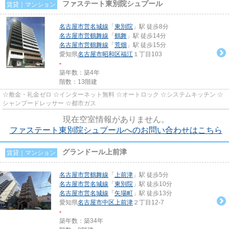
ファステート東別院シュプール
賃貸｜マンション
名古屋市営名城線
「
東別院
」駅 徒歩8分
名古屋市営鶴舞線
「
鶴舞
」駅 徒歩14分
名古屋市営鶴舞線
「
荒畑
」駅 徒歩15分
愛知県
名古屋市昭和区
福江
１丁目103
-
築年数：築4年
階数：13階建
☆敷金・礼金ゼロ ☆インターネット無料 ☆オートロック ☆システムキッチン ☆
シャンプードレッサー ☆都市ガス
現在空室情報がありません。
ファステート東別院シュプールへのお問い合わせはこちら
グランドール上前津
賃貸｜マンション
名古屋市営鶴舞線
「
上前津
」駅 徒歩5分
名古屋市営名城線
「
東別院
」駅 徒歩10分
名古屋市営名城線
「
矢場町
」駅 徒歩13分
愛知県
名古屋市中区
上前津
２丁目12-7
-
築年数：築34年