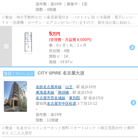
築年数：築18年 ｜募集中：
1室
階数：4階建
☆敷金・仲介手数料ゼロ ☆家具家電付き・バストイレ別 ☆冷蔵庫・電子レンジ・
ＴＶ・洗濯機・カーテン・エアコンがついていますので、新生活が楽に始められ
ます。
5
万
円
(管理費・共益費 8,500円)
敷：0ヶ月｜礼：1ヶ月
所在階：4階
間取り：1K
面積：19.87㎡
CITY SPIRE 名古屋大須
賃貸｜マンション
名鉄名古屋本線
「
山王
」駅 徒歩10分
東海道本線
「
尾頭橋
」駅 徒歩15分
名古屋市営名城線
「
東別院
」駅 徒歩15分
愛知県
名古屋市中区
松原
３丁目13-12
-
築年数：築19年
階数：11階建
☆敷金・礼金ゼロ ☆インターネット無料 ☆オートロック ☆独立洗面台付 ☆都市
ガス ☆二人入居可