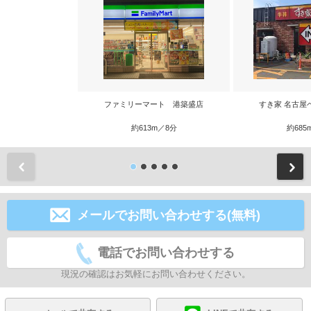
ファミリーマート 港築盛店
すき家 名古屋
約613m／8分
約685
前
メールでお問い合わせする(無料)
電話でお問い合わせする
現況の確認はお気軽にお問い合わせください。