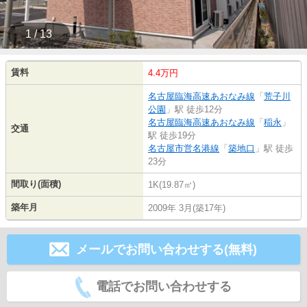
1 / 13
賃料
4.4万円
名古屋臨海高速あおなみ線
「
荒子川
公園
」駅 徒歩12分
名古屋臨海高速あおなみ線
「
稲永
」
交通
駅 徒歩19分
名古屋市営名港線
「
築地口
」駅 徒歩
23分
間取り(面積)
1K(19.87㎡)
築年月
2009年 3月(築17年)
メールでお問い合わせする(無料)
電話でお問い合わせする