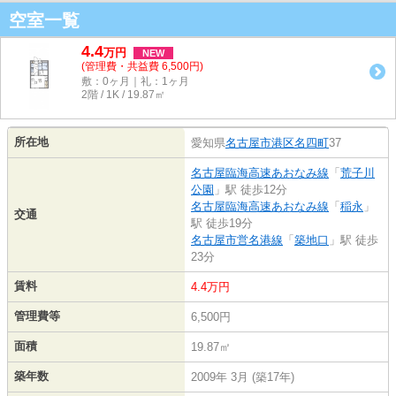
空室一覧
4.4
万
円
NEW
(管理費・共益費 6,500円)
敷：0ヶ月｜礼：1ヶ月
2階 / 1K / 19.87㎡
所在地
愛知県
名古屋市港区
名四町
37
名古屋臨海高速あおなみ線
「
荒子川
公園
」駅 徒歩12分
名古屋臨海高速あおなみ線
「
稲永
」
交通
駅 徒歩19分
名古屋市営名港線
「
築地口
」駅 徒歩
23分
賃料
4.4万円
管理費等
6,500円
面積
19.87㎡
築年数
2009年 3月 (築17年)