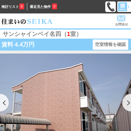
0
0
検討リスト
最近見た物件
お問合せ
サンシャインベイ名四（
1
室）
賃料
4.4万円
空室情報を確認