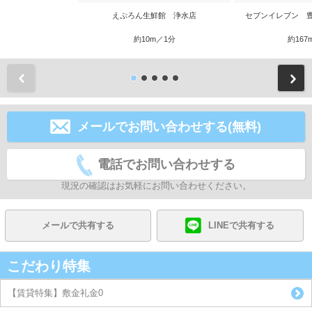
えぷろん生鮮館 浄水店
セブンイレブン 
約10m／1分
約167
前
メールでお問い合わせする(無料)
電話でお問い合わせする
現況の確認はお気軽にお問い合わせください。
メールで共有する
LINEで共有する
こだわり特集
【賃貸特集】敷金礼金0