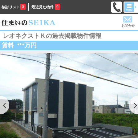
0
0
検討リスト
最近見た物件
お問合せ
レオネクストＫの過去掲載物件情報
賃料
***
万円