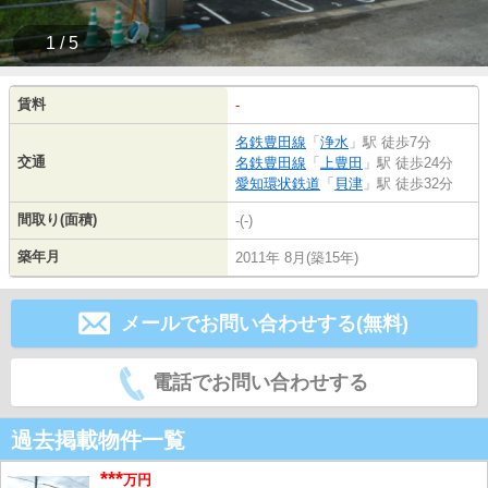
1 / 5
賃料
-
名鉄豊田線
「
浄水
」駅 徒歩7分
交通
名鉄豊田線
「
上豊田
」駅 徒歩24分
愛知環状鉄道
「
貝津
」駅 徒歩32分
間取り(面積)
-(-)
築年月
2011年 8月(築15年)
メールでお問い合わせする(無料)
電話でお問い合わせする
過去掲載物件一覧
***
万円