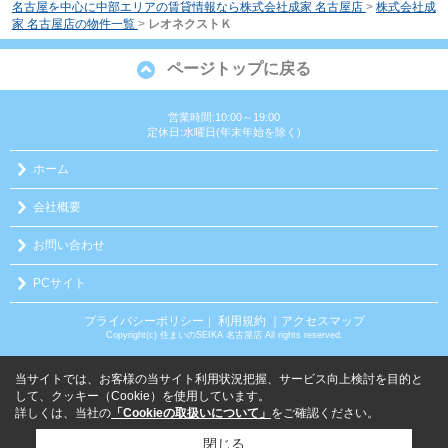
名古屋を中心に中部エリアの賃貸情報なら株式会社成家 名古屋店
>
株式会社成
家 名古屋店の物件一覧
>
レオネクストＫ
ページトップに戻る
営業時間:10:00～19:00
定休日:水曜日(年末年始を除く)
ホーム
会社概要
お問い合わせ
PCサイト
プライバシーポリシー
利用規約
｜アクセスマップ
｜
Copyright(c) 住まいのSEIKA 名古屋店 All rights reserved.
当サイトでは、お客様の当サイト利用状況把握、サービス向上検討を目的と
して、クッキー（Cookie）を使用しています。
詳しくは、当社の
「Cookieの取扱いについて」
をご確認ください。
閉じる