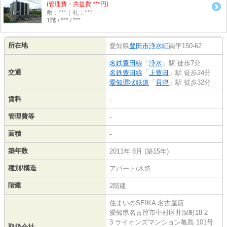
(管理費・共益費 ***円)
敷：***｜礼：***
1階 / *** / ***
所在地
愛知県
豊田市
浄水町
南平150-62
名鉄豊田線
「
浄水
」駅 徒歩7分
交通
名鉄豊田線
「
上豊田
」駅 徒歩24分
愛知環状鉄道
「
貝津
」駅 徒歩32分
賃料
-
管理費等
-
面積
-
築年数
2011年 8月 (築15年)
種別/構造
アパート/木造
階建
2階建
住まいのSEIKA 名古屋店
愛知県名古屋市中村区井深町18-2
3 ライオンズマンション亀島 101号
取扱会社