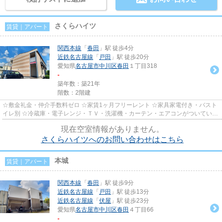
さくらハイツ
賃貸｜アパート
関西本線
「
春田
」駅 徒歩4分
近鉄名古屋線
「
戸田
」駅 徒歩20分
愛知県
名古屋市中川区
春田
１丁目318
-
築年数：築21年
階数：2階建
☆敷金礼金・仲介手数料ゼロ ☆家賃1ヶ月フリーレント ☆家具家電付き・バスト
イレ別 ☆冷蔵庫・電子レンジ・ＴＶ・洗濯機・カーテン・エアコンがついていま
すので、新生活が楽に始められ...
現在空室情報がありません。
さくらハイツへのお問い合わせはこちら
本城
賃貸｜アパート
関西本線
「
春田
」駅 徒歩9分
近鉄名古屋線
「
戸田
」駅 徒歩13分
近鉄名古屋線
「
伏屋
」駅 徒歩23分
愛知県
名古屋市中川区
春田
４丁目66
-