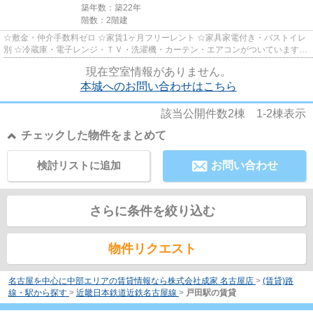
築年数：築22年
階数：2階建
☆敷金・仲介手数料ゼロ ☆家賃1ヶ月フリーレント ☆家具家電付き・バストイレ
別 ☆冷蔵庫・電子レンジ・ＴＶ・洗濯機・カーテン・エアコンがついていますの
で、新生活が楽に始められます。
現在空室情報がありません。
本城へのお問い合わせはこちら
該当公開件数
2
棟
1-2
棟表示
チェックした物件をまとめて
検討リストに追加
お問い合わせ
さらに条件を絞り込む
物件リクエスト
名古屋を中心に中部エリアの賃貸情報なら株式会社成家 名古屋店
>
(賃貸)路
線・駅から探す
>
近畿日本鉄道近鉄名古屋線
>
戸田駅の賃貸