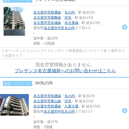
名古屋市営桜通線
「
丸の内
」駅 徒歩2分
名古屋市営鶴舞線
「
伏見
」駅 徒歩13分
名古屋市営名城線
「
名古屋城
」駅 徒歩13分
愛知県
名古屋市中区
丸の内
２丁目1-1
-
築年数：築22年
階数：13階建
☆オートロック ☆シャンプードレッサー ☆鉄骨鉄筋コンクリート造 ☆都市ガス
☆分譲タイプ
現在空室情報がありません。
プレサンス名古屋城前へのお問い合わせはこちら
SH丸の内
賃貸｜マンション
名古屋市営桜通線
「
丸の内
」駅 徒歩2分
名古屋市営東山線
「
伏見
」駅 徒歩11分
名古屋市営桜通線
「
久屋大通
」駅 徒歩15分
愛知県
名古屋市中区
丸の内
２丁目1-17
-
築年数：築27年
階数：7階建